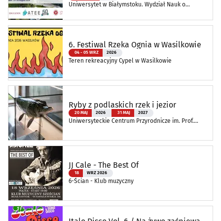
Uniwersytet w Białymstoku. Wydział Nauk o
Edukacji
6. Festiwal Rzeka Ognia w Wasilkowie
04 - 05 WRZ
2026
Teren rekreacyjny Cypel w Wasilkowie
Ryby z podlaskich rzek i jezior
20 MAJ
2026
31 MAJ
2027
Uniwersyteckie Centrum Przyrodnicze im. Prof.
Andrzeja Myrchy
JJ Cale - The Best Of
18
WRZ 2026
6-Ścian - Klub muzyczny