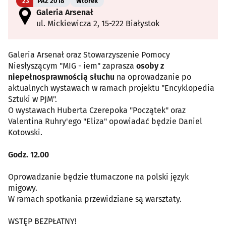
23
PAŹ 2018
Wtorek
Galeria Arsenał
ul. Mickiewicza 2, 15-222 Białystok
Galeria Arsenał oraz Stowarzyszenie Pomocy
Niesłyszącym "MIG - iem" zaprasza
osoby z
niepełnosprawnością słuchu
na oprowadzanie po
aktualnych wystawach w ramach projektu "Encyklopedia
Sztuki w PJM".
O wystawach Huberta Czerepoka "Początek" oraz
Valentina Ruhry'ego "Eliza" opowiadać będzie Daniel
Kotowski.
Godz. 12.00
Oprowadzanie będzie tłumaczone na polski język
migowy.
W ramach spotkania przewidziane są warsztaty.
WSTĘP BEZPŁATNY!