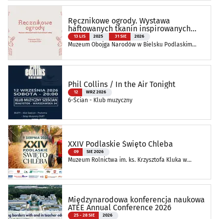
Ręcznikowe ogrody. Wystawa
haftowanych tkanin inspirowanych
naturą
13 LIS
2025
31 SIE
2026
Muzeum Obojga Narodów w Bielsku Podlaskim
Oddział Muzeum Podlaskiego w Białymstoku
Phil Collins / In the Air Tonight
12
WRZ 2026
6-Ścian - Klub muzyczny
XXIV Podlaskie Święto Chleba
09
SIE 2026
Muzeum Rolnictwa im. ks. Krzysztofa Kluka w
Ciechanowcu
Międzynarodowa konferencja naukowa
ATEE Annual Conference 2026
25 - 28 SIE
2026