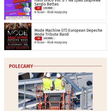
Italo Disco Vol. 6 / Na żywo zaśpiewa
Sergio Bettas
07
LIS 2026
6-Ścian - Klub muzyczny
Mode Machine (IT) European Depeche
Mode Tribute Band
26
LIS 2026
6-Ścian - Klub muzyczny
POLECAMY