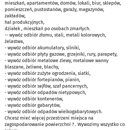
mieszkań, apartamentów, domów, lokali, biur, sklepów,
pomieszczeń, pustostanów, garaży, magazynów,
zakładów,
hal produkcyjnych,
działek , mieszkań po osobach zmarłych.
-- wywóz odbiór złomu, stali, metali kolorowych,
żelastwa,
- wywóz odbiór akumulatory, silniki,
- wywóz odbiór płyty gazowe, grzejniki, rury, parapety,
- wywóz odbiór metalowe zlewy, metalowe wanny
blaszane, żeliwne, blachy,
- wywóz odbiór zużyte ogrodzenia, siatki,
- wywóz odbiór fortepianów, pianin,
- wywóz odbiór sejfów, szaf pancernych,
- wywóz odbiór odpadów nietypowych,
- wywóz odbiór kontenerów,
- wywóz odbiór gabarytów,
- wywóz odbiór odpadów wielkogabarytowych.
Chcesz mieć więcej przestrzeni miejsca na
zagospodarowanie powierzchni ? . Wywozimy wszystko co