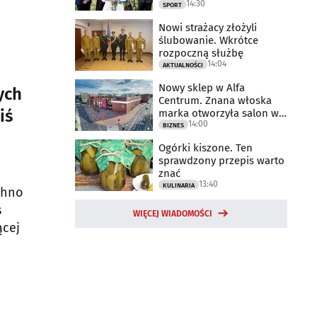
14:30
2025 rok
SPORT
Nowi strażacy złożyli
ślubowanie. Wkrótce
rozpoczną służbę
14:04
AKTUALNOŚCI
Nowy sklep w Alfa
ych
Centrum. Znana włoska
iś
marka otworzyła salon w
14:00
Białymstoku
BIZNES
Ogórki kiszone. Ten
sprawdzony przepis warto
znać
13:40
KULINARIA
chno
s
WIĘCEJ WIADOMOŚCI
ącej