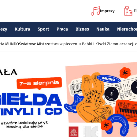
Imprezy
F
rezy
Kultura
Sport
Praca
Biznes
Nauka
Nierucho
eria MUNDO
Światowe Mistrzostwa w pieczeniu Babki i Kiszki Ziemniaczanej
Le