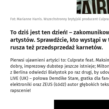
Fot: Marianne Harris. Wszechstronny brytyjski producent Culpra
To dziś jest ten dzień! – zakomuniko
artystów. Sprawdźcie, kto wystąpi w
rusza też przedsprzedaż karnetów.
Pierwsi ujawnieni artyści to: Culprate feat. Maks
dobry, imprezowy dubstep jeszcze istnieje; Milto
z Berlina odwiedzi Białystok po raz drugi, by ud
LIVE (UK) – połowa Demdike Stare, gratka dla f
elektroniki oraz ZEUS (Łódź) autor głębokich tek
rapscenie!