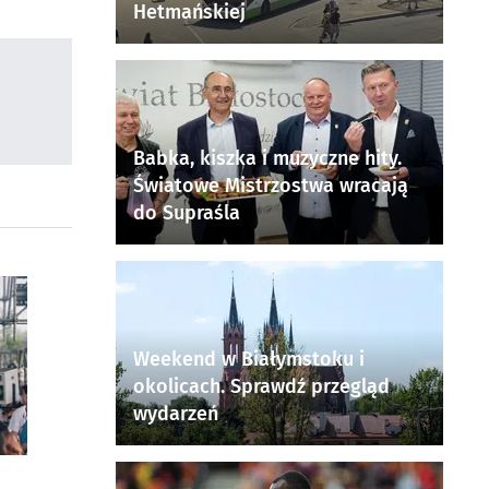
Hetmańskiej
Babka, kiszka i muzyczne hity.
Światowe Mistrzostwa wracają
do Supraśla
Weekend w Białymstoku i
okolicach. Sprawdź przegląd
wydarzeń