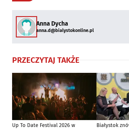
Anna Dycha
anna.d@bialystokonline.pl
PRZECZYTAJ TAKŻE
Up To Date Festival 2026 w
Białystok zn