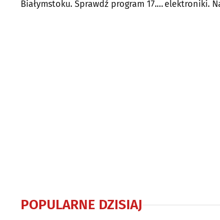
Białymstoku. Sprawdź program 17.
elektroniki. 
edycji
Up To Date Fe
POPULARNE DZISIAJ