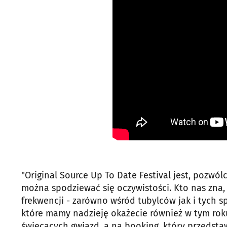
"Original Source Up To Date Festival jest, pozwól
można spodziewać się oczywistości. Kto nas zna, 
frekwencji - zarówno wśród tubylców jak i tych 
które mamy nadzieję okażecie również w tym roku.
świecących gwiazd, a na booking, który przedstaw