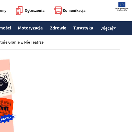
irmy
Ogłoszenia
Komunikacja
mości
Motoryzacja
Zdrowie
Turystyka
Więcej
tnie Granie w Nie Teatrze