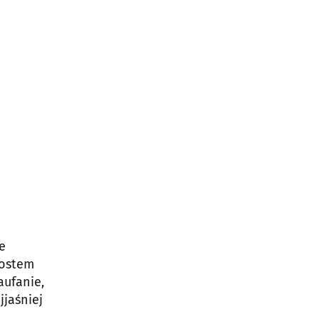
e
rostem
aufanie,
jjaśniej