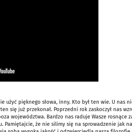
cie użyć pięknego słowa, inny. Kto był ten wie. U nas ni
ten się już przekonał. Poprzedni rok zaskoczył nas wz
spoza województwa. Bardzo nas raduje Wasze rosnące z
 Pamiętajcie, że nie silimy się na sprowadzenie jak na
ia sobą wysoką jakość i odzwierciedla naszą filozofię.