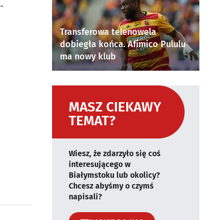
Transferowa telenowela
dobiegła końca. Afimico Pululu
ma nowy klub
MASZ CIEKAWY
TEMAT?
Wiesz, że zdarzyło się coś
interesującego w
Białymstoku lub okolicy?
Chcesz abyśmy o czymś
napisali?