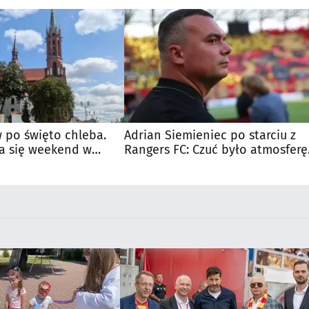
 po święto chleba.
Adrian Siemieniec po starciu z
a się weekend w
Rangers FC: Czuć było atmosferę
dużego meczu