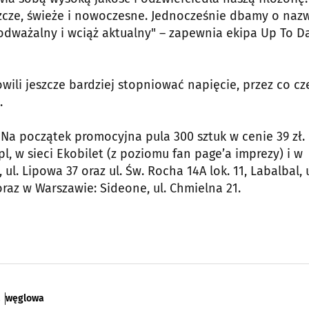
cze, świeże i nowoczesne. Jednocześnie dbamy o nazw
podważalny i wciąż aktualny" – zapewnia ekipa Up To D
ili jeszcze bardziej stopniować napięcie, przez co cz
.
 Na początek promocyjna pula 300 sztuk w cenie 39 zł.
l, w sieci Ekobilet (z poziomu fan page’a imprezy) i w
. Lipowa 37 oraz ul. Św. Rocha 14A lok. 11, Labalbal, u
oraz w Warszawie: Sideone, ul. Chmielna 21.
a
węglowa