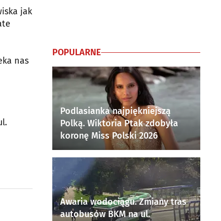
iska jak
ate
POPULARNE
eka nas
Podlasianka najpiękniejszą
l.
Polką. Wiktoria Ptak zdobyła
koronę Miss Polski 2026
Awaria wodociągu. Zmiany tras
autobusów BKM na ul.