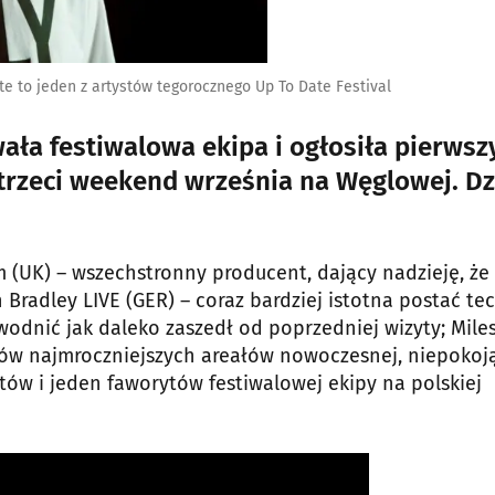
te to jeden z artystów tegorocznego Up To Date Festival
wała festiwalowa ekipa i ogłosiła pierwsz
 trzeci weekend września na Węglowej. Dz
im (UK) – wszechstronny producent, dający nadzieję, że
n Bradley LIVE (GER) – coraz bardziej istotna postać te
owodnić jak daleko zaszedł od poprzedniej wizyty; Mile
anów najmroczniejszych areałów nowoczesnej, niepokoj
stów i jeden faworytów festiwalowej ekipy na polskiej