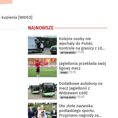
do kupienia [WIDEO]
NAJNOWSZE
Kolejne osoby nie
wjechały do Polski.
Kontrole na granicy z Litwą
17:30
trwają
AKTUALNOŚCI
Jagiellonia przekłada swój
ligowy mecz
15:15
SPORT
Dodatkowe autobusy na
mecz Jagiellonii z
Widzewem Łódź
15:00
AKTUALNOŚCI
Oto złote nazwiska
podlaskiego sportu.
Przyznano nagrody za