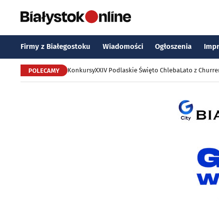
Firmy z Białegostoku
Wiadomości
Ogłoszenia
Imp
Konkursy
XXIV Podlaskie Święto Chleba
Lato z Churr
POLECAMY