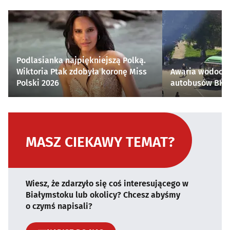
Podlasianka najpiękniejszą Polką.
Wiktoria Ptak zdobyła koronę Miss
Awaria wodocią
Polski 2026
autobusów BKM 
MASZ CIEKAWY TEMAT?
Wiesz, że zdarzyło się coś interesującego w
Białymstoku lub okolicy? Chcesz abyśmy
o czymś napisali?