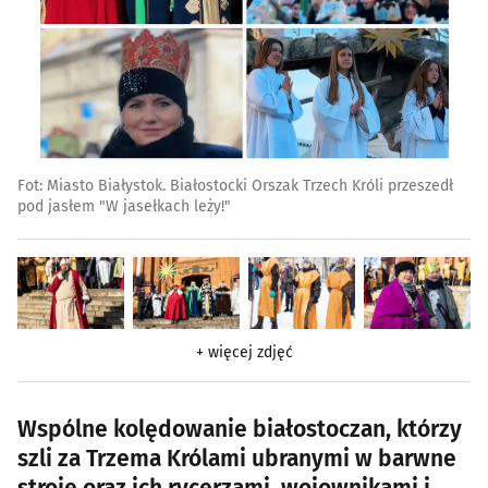
Fot: Miasto Białystok. Białostocki Orszak Trzech Króli przeszedł
pod jasłem "W jasełkach leży!"
+ więcej zdjęć
Wspólne kolędowanie białostoczan, którzy
szli za Trzema Królami ubranymi w barwne
stroje oraz ich rycerzami, wojownikami i