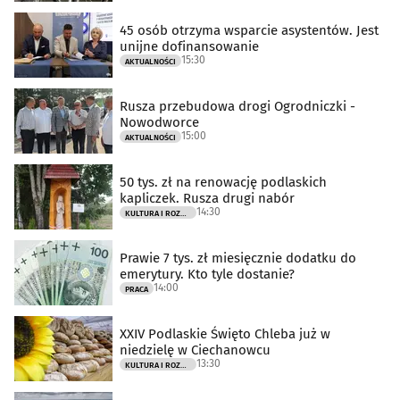
45 osób otrzyma wsparcie asystentów. Jest
unijne dofinansowanie
15:30
AKTUALNOŚCI
Rusza przebudowa drogi Ogrodniczki -
Nowodworce
15:00
AKTUALNOŚCI
50 tys. zł na renowację podlaskich
kapliczek. Rusza drugi nabór
14:30
KULTURA I ROZRYWKA
Prawie 7 tys. zł miesięcznie dodatku do
emerytury. Kto tyle dostanie?
14:00
PRACA
XXIV Podlaskie Święto Chleba już w
niedzielę w Ciechanowcu
13:30
KULTURA I ROZRYWKA