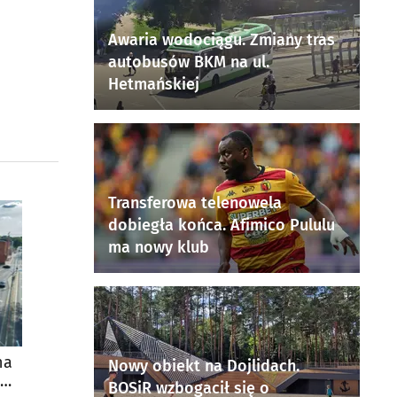
Awaria wodociągu. Zmiany tras
autobusów BKM na ul.
Hetmańskiej
Transferowa telenowela
dobiegła końca. Afimico Pululu
ma nowy klub
na
Nowy obiekt na Dojlidach.
BOSiR wzbogacił się o