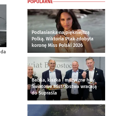
POPULARNE
Podlasianka najpiękniejszą
Polką. Wiktoria Ptak zdobyła
koronę Miss Polski 2026
oda
Babka, kiszka i muzyczne hity.
Światowe Mistrzostwa wracają
do Supraśla