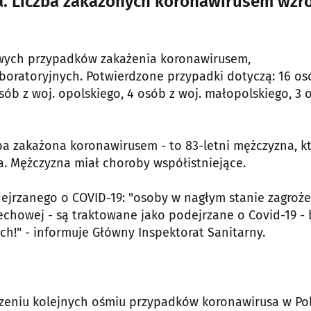
. Liczba zakażonych koronawirusem wzr
owych przypadków zakażenia koronawirusem,
oratoryjnych. Potwierdzone przypadki dotyczą: 16 os
osób z woj. opolskiego, 4 osób z woj. małopolskiego, 3 
ba zakażona koronawirusem - to 83-letni mężczyzna, k
a. Mężczyzna miał choroby współistniejące.
ejrzanego o COVID-19: "osoby w nagłym stanie zagroż
chowej - są traktowane jako podejrzane o Covid-19 - 
ch!" - informuje Główny Inspektorat Sanitarny.
zeniu kolejnych ośmiu przypadków koronawirusa w Po