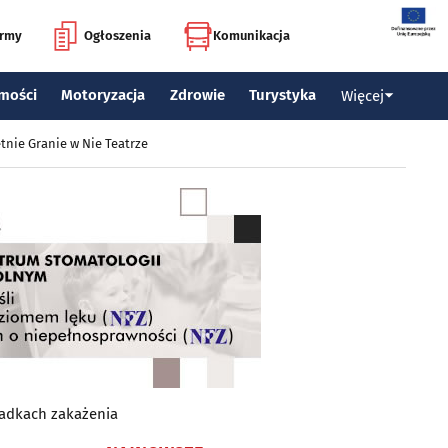
irmy
Ogłoszenia
Komunikacja
mości
Motoryzacja
Zdrowie
Turystyka
Więcej
tnie Granie w Nie Teatrze
padkach zakażenia