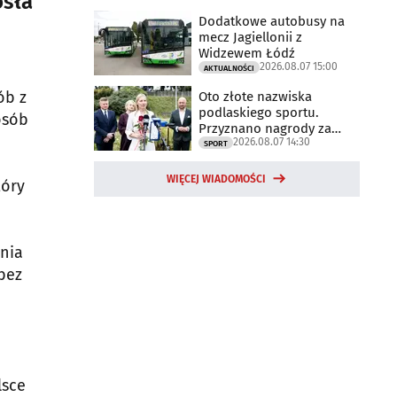
osła
Dodatkowe autobusy na
mecz Jagiellonii z
Widzewem Łódź
2026.08.07 15:00
AKTUALNOŚCI
ób z
Oto złote nazwiska
podlaskiego sportu.
osób
Przyznano nagrody za
2026.08.07 14:30
2025 rok
SPORT
WIĘCEJ WIADOMOŚCI
tóry
enia
bez
lsce