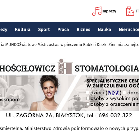
Imprezy
F
rezy
Kultura
Sport
Praca
Biznes
Nauka
Nierucho
eria MUNDO
Światowe Mistrzostwa w pieczeniu Babki i Kiszki Ziemniaczanej
Le
 śmiertelna. Ministerstwo Zdrowia poinformowało o nowych przy