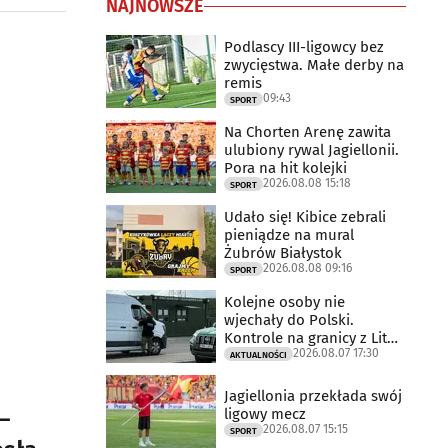
NAJNOWSZE
Podlascy III-ligowcy bez
zwycięstwa. Małe derby na
remis
09:43
SPORT
Na Chorten Arenę zawita
ulubiony rywal Jagiellonii.
Pora na hit kolejki
2026.08.08 15:18
SPORT
Udało się! Kibice zebrali
pieniądze na mural
Żubrów Białystok
2026.08.08 09:16
SPORT
Kolejne osoby nie
wjechały do Polski.
Kontrole na granicy z Litwą
2026.08.07 17:30
trwają
AKTUALNOŚCI
Jagiellonia przekłada swój
ligowy mecz
–
2026.08.07 15:15
SPORT