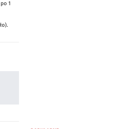
 po 1
ło).