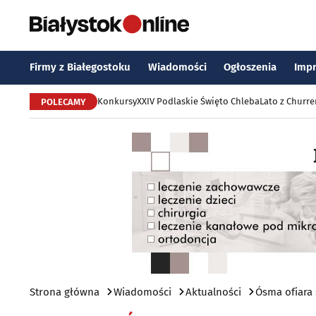
Firmy z Białegostoku
Wiadomości
Ogłoszenia
Imp
Konkursy
XXIV Podlaskie Święto Chleba
Lato z Churr
POLECAMY
Strona główna
Wiadomości
Aktualności
Ósma ofiara