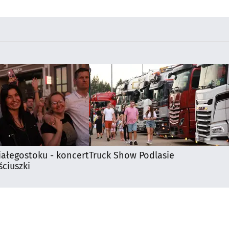
Białymstoku
iałegostoku - koncert
Truck Show Podlasie
ciuszki