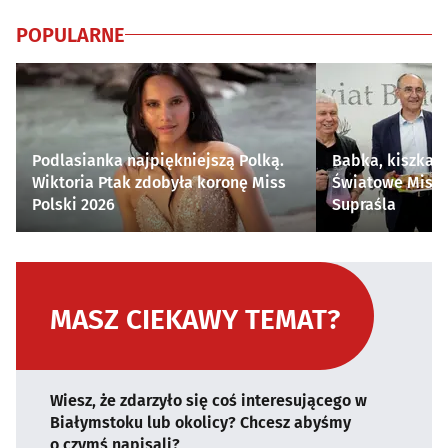
POPULARNE
Podlasianka najpiękniejszą Polką.
Babka, kiszka i
Wiktoria Ptak zdobyła koronę Miss
Światowe Mistr
Polski 2026
Supraśla
MASZ CIEKAWY TEMAT?
Wiesz, że zdarzyło się coś interesującego w
Białymstoku lub okolicy? Chcesz abyśmy
o czymś napisali?