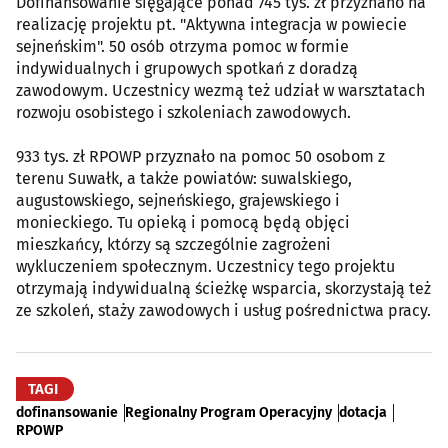
Dofinansowanie sięgające ponad 745 tys. zł przyznano na
realizację projektu pt. "Aktywna integracja w powiecie
sejneńskim". 50 osób otrzyma pomoc w formie
indywidualnych i grupowych spotkań z doradzą
zawodowym. Uczestnicy wezmą też udział w warsztatach
rozwoju osobistego i szkoleniach zawodowych.
933 tys. zł RPOWP przyznało na pomoc 50 osobom z
terenu Suwałk, a także powiatów: suwalskiego,
augustowskiego, sejneńskiego, grajewskiego i
monieckiego. Tu opieką i pomocą będą objęci
mieszkańcy, którzy są szczególnie zagrożeni
wykluczeniem społecznym. Uczestnicy tego projektu
otrzymają indywidualną ścieżkę wsparcia, skorzystają też
ze szkoleń, staży zawodowych i usług pośrednictwa pracy.
TAGI
dofinansowanie
Regionalny Program Operacyjny
dotacja
RPOWP