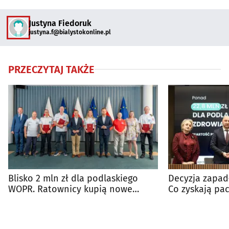
Justyna Fiedoruk
justyna.f@bialystokonline.pl
PRZECZYTAJ TAKŻE
Blisko 2 mln zł dla podlaskiego
Decyzja zapadł
WOPR. Ratownicy kupią nowe
Co zyskają pac
łodzie i sprzęt