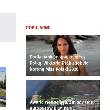
POPULARNE
Podlasianka najpiękniejszą
Polką. Wiktoria Ptak zdobyła
koronę Miss Polski 2026
Awaria wodociągu. Zmiany tras
autobusów BKM na ul.