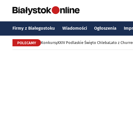
Firmy z Białegostoku
Wiadomości
Ogłoszenia
Imp
Konkursy
XXIV Podlaskie Święto Chleba
Lato z Churr
POLECAMY