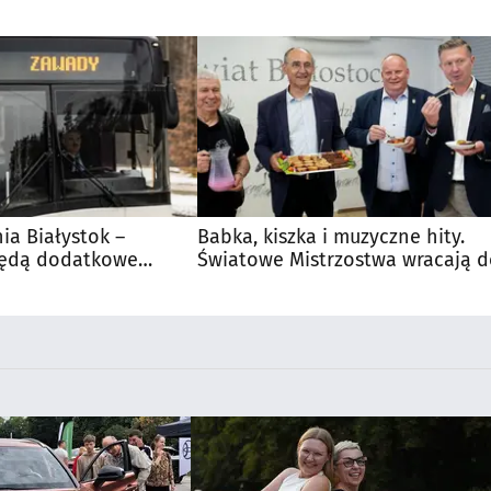
nia Białystok –
Babka, kiszka i muzyczne hity.
Będą dodatkowe
Światowe Mistrzostwa wracają 
 kibiców
Supraśla