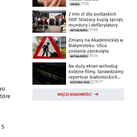
11:30
URODA
2 mln zł dla podlaskich
OSP. Strażacy kupią sprzęt,
mundury i defibrylatory
11:00
AKTUALNOŚCI
Zmiany na Akademickiej w
Białymstoku. Ulica
zostanie zamknięta
10:34
AKTUALNOŚCI
Na duży ekran wchodzą
kolejne filmy. Sprawdzamy
repertuar białostockich
10:11
kin
KULTURA I ROZRYWKA
wu
WIĘCEJ WIADOMOŚCI
które
 5