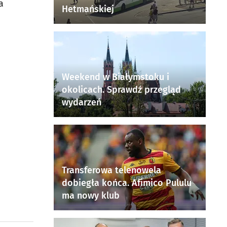
a
Hetmańskiej
Weekend w Białymstoku i
okolicach. Sprawdź przegląd
wydarzeń
Transferowa telenowela
dobiegła końca. Afimico Pululu
ma nowy klub