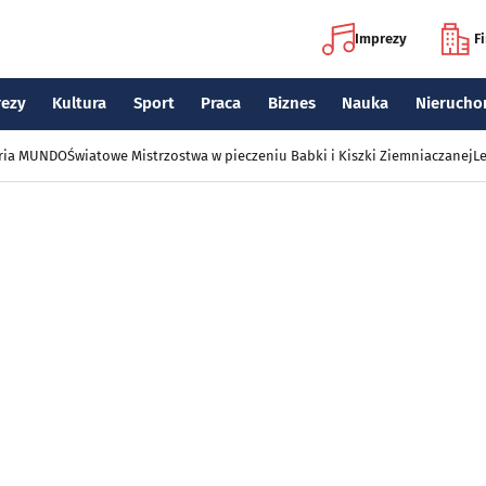
Imprezy
F
rezy
Kultura
Sport
Praca
Biznes
Nauka
Nierucho
eria MUNDO
Światowe Mistrzostwa w pieczeniu Babki i Kiszki Ziemniaczanej
Le