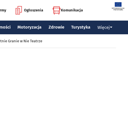
irmy
Ogłoszenia
Komunikacja
mości
Motoryzacja
Zdrowie
Turystyka
Więcej
tnie Granie w Nie Teatrze