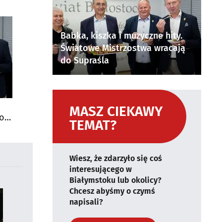
Babka, kiszka i muzyczne hity.
Światowe Mistrzostwa wracają
do Supraśla
MASZ CIEKAWY
do
TEMAT?
Wiesz, że zdarzyło się coś
interesującego w
Białymstoku lub okolicy?
Chcesz abyśmy o czymś
napisali?