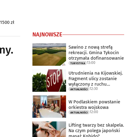
1500 zł
NAJNOWSZE
ny.
Sawino z nową strefą
rekreacji. Gmina Tykocin
otrzymała dofinansowanie
13:00
TURYSTYKA
Utrudnienia na Kijowskiej.
Fragment ulicy zostanie
wyłączony z ruchu
12:30
drogowego
AKTUALNOŚCI
W Podlaskiem powstanie
orkiestra wojskowa
12:00
AKTUALNOŚCI
Lifting twarzy bez skalpela.
Na czym polega japoński
masaż Kobido?