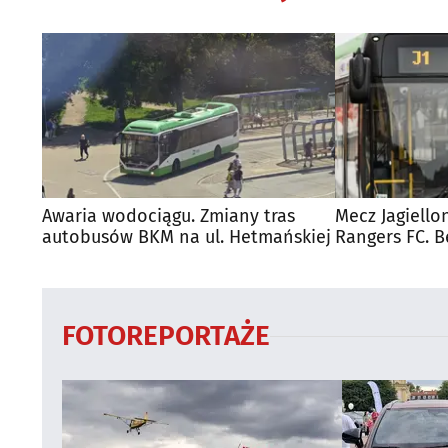
Awaria wodociągu. Zmiany tras
Mecz Jagiello
autobusów BKM na ul. Hetmańskiej
Rangers FC. 
autobusy dla
FOTOREPORTAŻE