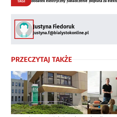
TAGI
dodatek elektryczny
świadczenie
dopłata za elekt
Justyna Fiedoruk
justyna.f@bialystokonline.pl
PRZECZYTAJ TAKŻE