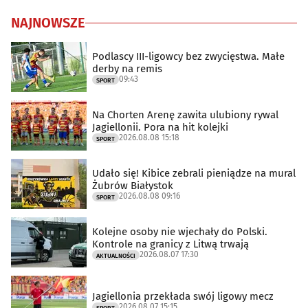
NAJNOWSZE
Podlascy III-ligowcy bez zwycięstwa. Małe
derby na remis
09:43
SPORT
Na Chorten Arenę zawita ulubiony rywal
Jagiellonii. Pora na hit kolejki
2026.08.08 15:18
SPORT
Udało się! Kibice zebrali pieniądze na mural
Żubrów Białystok
2026.08.08 09:16
SPORT
Kolejne osoby nie wjechały do Polski.
Kontrole na granicy z Litwą trwają
2026.08.07 17:30
AKTUALNOŚCI
Jagiellonia przekłada swój ligowy mecz
2026.08.07 15:15
SPORT