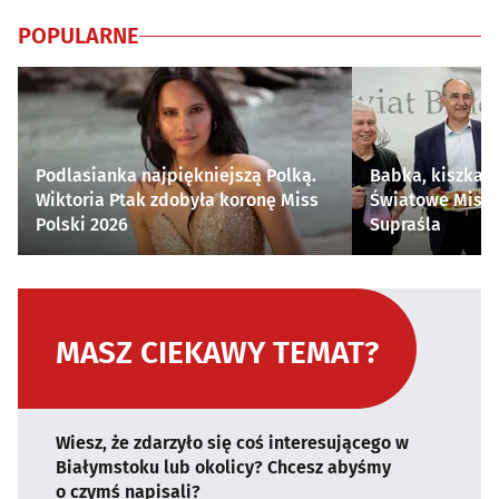
POPULARNE
Podlasianka najpiękniejszą Polką.
Babka, kiszka i
Wiktoria Ptak zdobyła koronę Miss
Światowe Mistr
Polski 2026
Supraśla
MASZ CIEKAWY TEMAT?
Wiesz, że zdarzyło się coś interesującego w
Białymstoku lub okolicy? Chcesz abyśmy
o czymś napisali?