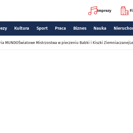
Imprezy
F
rezy
Kultura
Sport
Praca
Biznes
Nauka
Nierucho
eria MUNDO
Światowe Mistrzostwa w pieczeniu Babki i Kiszki Ziemniaczanej
Le