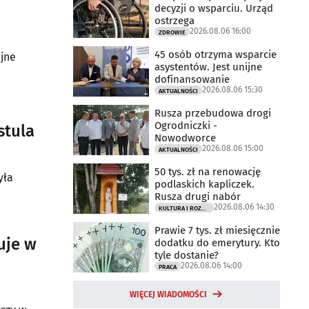
decyzji o wsparciu. Urząd
ostrzega
2026.08.06 16:00
ZDROWIE
45 osób otrzyma wsparcie
jne
asystentów. Jest unijne
dofinansowanie
2026.08.06 15:30
AKTUALNOŚCI
Rusza przebudowa drogi
Ogrodniczki -
stula
Nowodworce
2026.08.06 15:00
AKTUALNOŚCI
50 tys. zł na renowację
yła
podlaskich kapliczek.
Rusza drugi nabór
2026.08.06 14:30
KULTURA I ROZRYWKA
Prawie 7 tys. zł miesięcznie
uje w
dodatku do emerytury. Kto
tyle dostanie?
2026.08.06 14:00
PRACA
WIĘCEJ WIADOMOŚCI