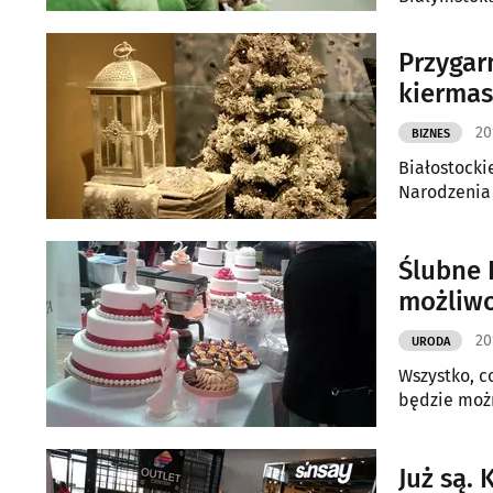
Przygarn
kiermas
20
BIZNES
Białostocki
Narodzenia 
Ślubne 
możliwo
20
URODA
Wszystko, c
będzie możn
Już są. 