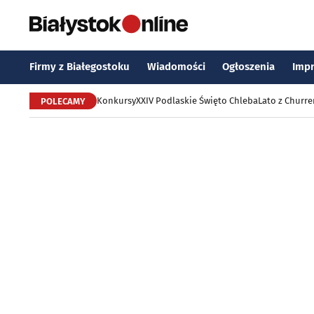
Firmy z Białegostoku
Wiadomości
Ogłoszenia
Imp
Konkursy
XXIV Podlaskie Święto Chleba
Lato z Churr
POLECAMY