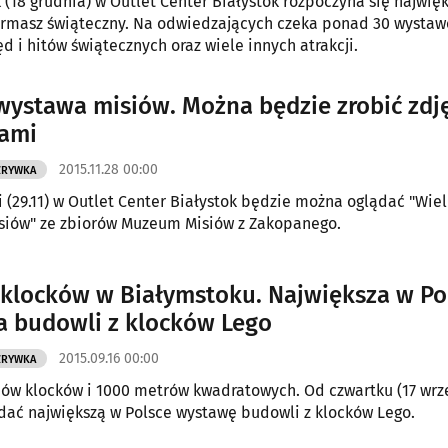
k (18 grudnia) w Outlet Center Białystok rozpoczyna się najwię
ermasz świąteczny. Na odwiedzających czeka ponad 30 wystaw
d i hitów świątecznych oraz wiele innych atrakcji.
wystawa misiów. Można będzie zrobić zdję
kami
2015.11.28 00:00
ZRYWKA
i (29.11) w Outlet Center Białystok będzie można oglądać "Wie
siów" ze zbiorów Muzeum Misiów z Zakopanego.
 klocków w Białymstoku. Największa w Po
 budowli z klocków Lego
2015.09.16 00:00
ZRYWKA
nów klocków i 1000 metrów kwadratowych. Od czwartku (17 wrz
ać największą w Polsce wystawę budowli z klocków Lego.