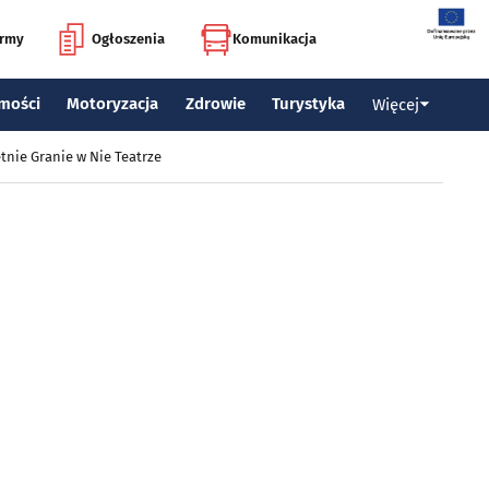
irmy
Ogłoszenia
Komunikacja
mości
Motoryzacja
Zdrowie
Turystyka
Więcej
tnie Granie w Nie Teatrze