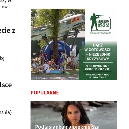
kszy w
ców,
cie z
lką
lsce
POPULARNE
eśnia)
Podlasianka najpiękniejszą