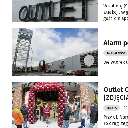
W sobotę (9
atrakcji. W 
gościem spe
Alarm p
AKTUALNOŚCI
We wtorek (
Outlet 
[ZDJĘCI
20
BIZNES
Przy ul. Na
To drugi te