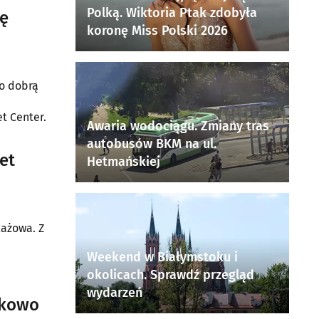
Polką. Wiktoria Ptak zdobyła
ię
koronę Miss Polski 2026
zo dobrą
t Center.
Awaria wodociągu. Zmiany tras
autobusów BKM na ul.
et
Hetmańskiej
lażowa. Z
Weekend w Białymstoku i
okolicach. Sprawdź przegląd
wydarzeń
erkowo