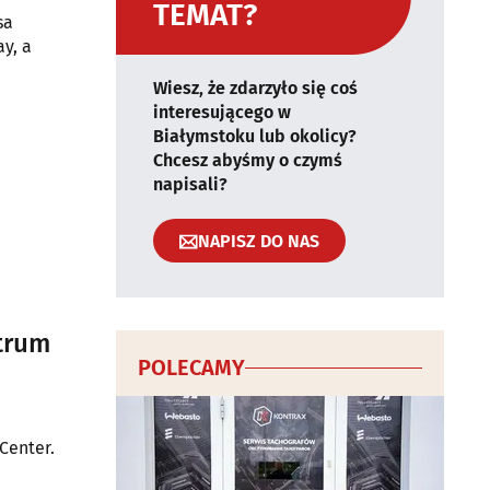
TEMAT?
sa
ay, a
Wiesz, że zdarzyło się coś
interesującego w
Białymstoku lub okolicy?
Chcesz abyśmy o czymś
napisali?
NAPISZ DO NAS
ntrum
POLECAMY
Center.