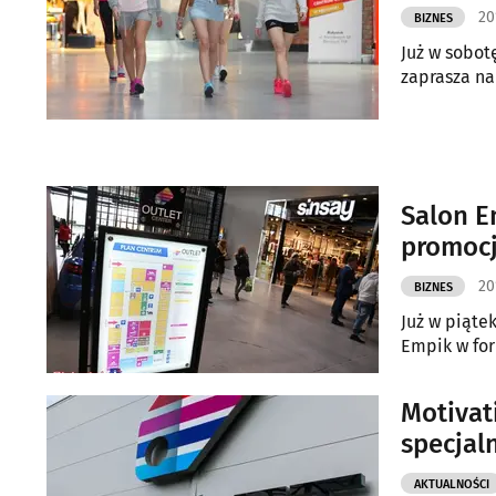
20
BIZNES
Już w sobot
zaprasza na 
Salon E
promocj
20
BIZNES
Już w piąte
Empik w fo
Motivat
specjal
AKTUALNOŚCI