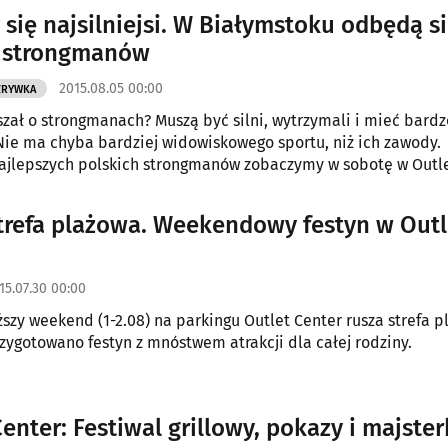
 się najsilniejsi. W Białymstoku odbędą s
 strongmanów
2015.08.05 00:00
ZRYWKA
yszał o strongmanach? Muszą być silni, wytrzymali i mieć bard
ie ma chyba bardziej widowiskowego sportu, niż ich zawody.
jlepszych polskich strongmanów zobaczymy w sobotę w Outle
trefa plażowa. Weekendowy festyn w Outl
15.07.30 00:00
iższy weekend (1-2.08) na parkingu Outlet Center rusza strefa p
przygotowano festyn z mnóstwem atrakcji dla całej rodziny.
Center: Festiwal grillowy, pokazy i majst