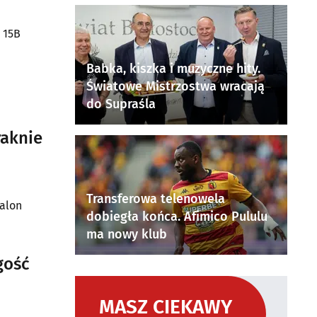
 15B
Babka, kiszka i muzyczne hity.
Światowe Mistrzostwa wracają
do Supraśla
raknie
Transferowa telenowela
salon
dobiegła końca. Afimico Pululu
ma nowy klub
gość
MASZ CIEKAWY