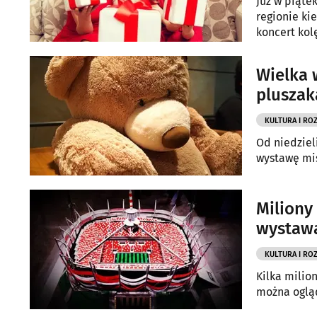
Już w piąte
regionie ki
koncert kolę
Wielka 
plusza
KULTURA I RO
Od niedziel
wystawę mi
Miliony
wystawa
KULTURA I RO
Kilka milio
można ogląd