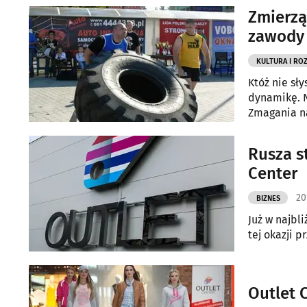
Zmierzą
zawody
KULTURA I RO
Któż nie sł
dynamikę. N
Zmagania na
Rusza s
Center
20
BIZNES
Już w najbl
tej okazji 
Outlet 