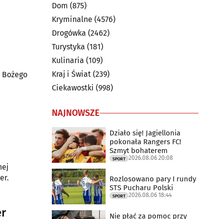
Dom
(875)
Kryminalne
(4576)
Drogówka
(2462)
Turystyka
(181)
Kulinaria
(109)
Kraj i Świat
(239)
t Bożego
Ciekawostki
(998)
NAJNOWSZE
Działo się! Jagiellonia
pokonała Rangers FC!
Szmyt bohaterem
2026.08.06 20:08
SPORT
nej
er.
Rozlosowano pary I rundy
STS Pucharu Polski
2026.08.06 18:44
SPORT
er
Nie płać za pomoc przy