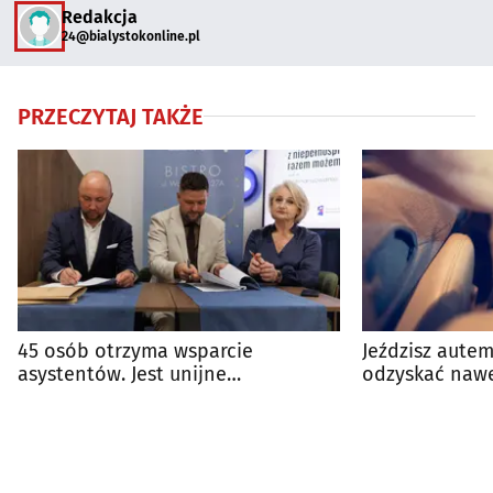
Redakcja
24@bialystokonline.pl
PRZECZYTAJ TAKŻE
45 osób otrzyma wsparcie
Jeździsz autem
asystentów. Jest unijne
odzyskać nawe
dofinansowanie