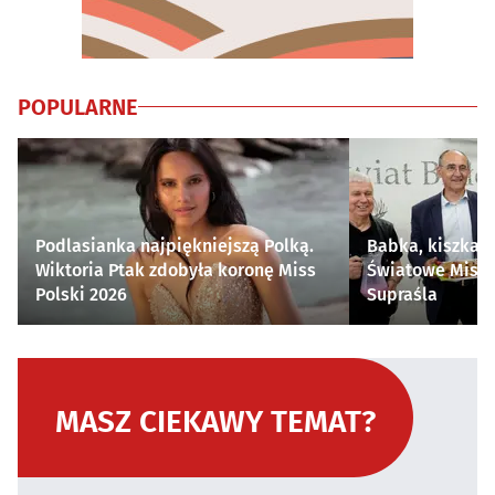
POPULARNE
Podlasianka najpiękniejszą Polką.
Babka, kiszka i
Wiktoria Ptak zdobyła koronę Miss
Światowe Mistr
Polski 2026
Supraśla
MASZ CIEKAWY TEMAT?