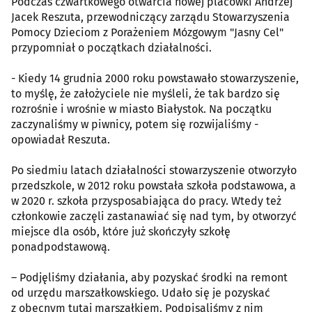
Podczas czwartkowego otwarcia nowej placówki Andrzej
Jacek Reszuta, przewodniczący zarządu Stowarzyszenia
Pomocy Dzieciom z Porażeniem Mózgowym "Jasny Cel"
przypomniał o początkach działalności.
- Kiedy 14 grudnia 2000 roku powstawało stowarzyszenie,
to myślę, że założyciele nie myśleli, że tak bardzo się
rozrośnie i wrośnie w miasto Białystok. Na początku
zaczynaliśmy w piwnicy, potem się rozwijaliśmy -
opowiadał Reszuta.
Po siedmiu latach działalności stowarzyszenie otworzyło
przedszkole, w 2012 roku powstała szkoła podstawowa, a
w 2020 r. szkoła przysposabiająca do pracy. Wtedy też
członkowie zaczęli zastanawiać się nad tym, by otworzyć
miejsce dla osób, które już skończyły szkołę
ponadpodstawową.
– Podjęliśmy działania, aby pozyskać środki na remont
od urzędu marszałkowskiego. Udało się je pozyskać
z obecnym tutaj marszałkiem. Podpisaliśmy z nim