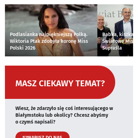
Podlasianka najpiękniejszą Polką.
Babka, kiszka i
Wiktoria Ptak zdobyła koronę Miss
Światowe Mistr
Polski 2026
Supraśla
MASZ CIEKAWY TEMAT?
Wiesz, że zdarzyło się coś interesującego w
Białymstoku lub okolicy? Chcesz abyśmy
o czymś napisali?
NAPISZ DO NAS