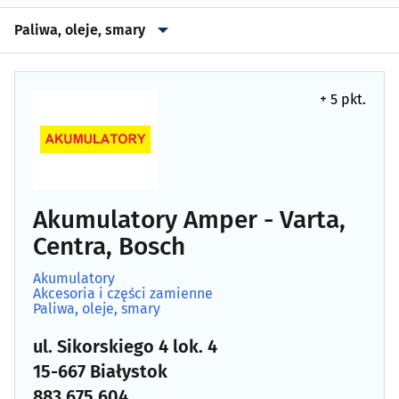
Paliwa, oleje, smary
Akcesoria i części zamienne
(101)
+ 5 pkt.
Akcesoria i części zamienne - producenci, hurtownie
(26)
Akumulatory
(11)
Alarmy i systemy zabezpieczające
(3)
Akumulatory Amper - Varta,
Centra, Bosch
Alternatory, rozruszniki
(1)
Akumulatory
Akcesoria i części zamienne
Autokomisy, pośrednictwo w zakupie aut
(26)
Paliwa, oleje, smary
ul. Sikorskiego 4 lok. 4
Autoszyby
(7)
15-667 Białystok
Blacharstwo, lakiernictwo
(55)
883 675 604