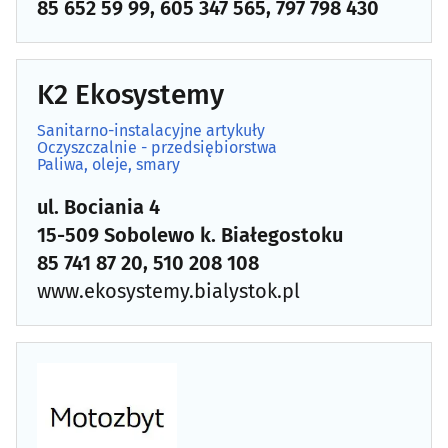
85 652 59 99, 605 347 565, 797 798 430
Paliwa, oleje, smary
(19)
Plandeki
(4)
K2 Ekosystemy
Pomoc drogowa
(24)
Sanitarno-instalacyjne artykuły
Oczyszczalnie - przedsiębiorstwa
Paliwa, oleje, smary
Regeneracja turbosprężarek
(2)
ul. Bociania 4
Samochody ciężarowe i dostawcze
(26)
15-509 Sobolewo k. Białegostoku
85 741 87 20, 510 208 108
Stacje kontroli pojazdów, diagnostyka
(18)
www.ekosystemy.bialystok.pl
Stacje obsługi
(19)
Stacje paliw
(26)
Taksometry, tachografy
(5)