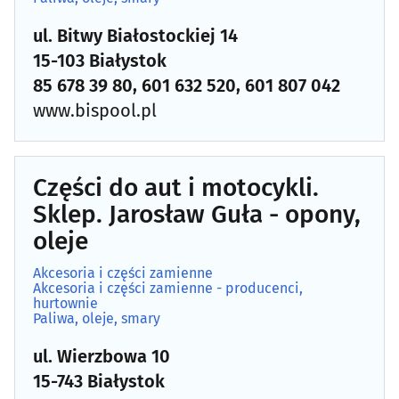
Kasacja, demontaż, złomowanie pojazdów
(3)
ul. Bitwy Białostockiej 14
Klimatyzacja
(15)
15-103 Białystok
85 678 39 80, 601 632 520, 601 807 042
Kosmetyki i środki konserwujące
(9)
www.bispool.pl
Lakiery
(15)
Części do aut i motocykli.
Mechanika pojazdowa
(125)
Sklep. Jarosław Guła - opony,
Motocykle, skutery, quady
(13)
oleje
Akcesoria i części zamienne
Myjnie
(26)
Akcesoria i części zamienne - producenci,
hurtownie
Paliwa, oleje, smary
Naczepy i przyczepy
(5)
ul. Wierzbowa 10
Opony, felgi
(29)
15-743 Białystok