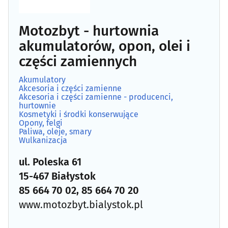
Tapicerka
(4)
Motozbyt - hurtownia
Tłumiki, układy wydechowe
(13)
akumulatorów, opon, olei i
części zamiennych
Tuning
(6)
Akumulatory
Akcesoria i części zamienne
Wulkanizacja
(33)
Akcesoria i części zamienne - producenci,
hurtownie
Kosmetyki i środki konserwujące
Opony, felgi
Paliwa, oleje, smary
Wulkanizacja
ul. Poleska 61
15-467 Białystok
85 664 70 02, 85 664 70 20
www.motozbyt.bialystok.pl