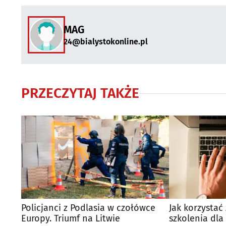
MAG
24@bialystokonline.pl
PRZECZYTAJ TAKŻE
Policjanci z Podlasia w czołówce
Jak korzysta
Europy. Triumf na Litwie
szkolenia dla