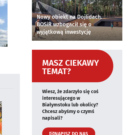
Nowy obiekt na Dojlidach.
BOSiR wzbogacił się o
wyjątkową inwestycję
MASZ CIEKAWY
TEMAT?
Wiesz, że zdarzyło się coś
interesującego w
Białymstoku lub okolicy?
Chcesz abyśmy o czymś
napisali?
NAPISZ DO NAS