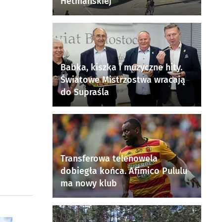
Hetmańskiej
Babka, kiszka i muzyczne hity.
Światowe Mistrzostwa wracają
do Supraśla
Transferowa telenowela
dobiegła końca. Afimico Pululu
ma nowy klub