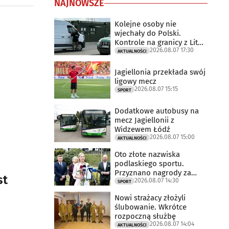
NAJNOWSZE
Kolejne osoby nie
wjechały do Polski.
Kontrole na granicy z Litwą
2026.08.07 17:30
trwają
AKTUALNOŚCI
Jagiellonia przekłada swój
ligowy mecz
2026.08.07 15:15
SPORT
Dodatkowe autobusy na
mecz Jagiellonii z
Widzewem Łódź
2026.08.07 15:00
AKTUALNOŚCI
Oto złote nazwiska
podlaskiego sportu.
Przyznano nagrody za
st
2026.08.07 14:30
2025 rok
SPORT
Nowi strażacy złożyli
ślubowanie. Wkrótce
rozpoczną służbę
2026.08.07 14:04
AKTUALNOŚCI