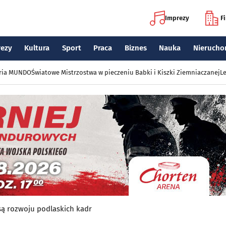
Imprezy
F
rezy
Kultura
Sport
Praca
Biznes
Nauka
Nierucho
eria MUNDO
Światowe Mistrzostwa w pieczeniu Babki i Kiszki Ziemniaczanej
Le
są rozwoju podlaskich kadr