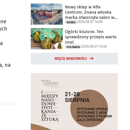
Nowy sklep w Alfa
Centrum. Znana włoska
marka otworzyła salon w
tne
2026.08.07 14:00
Białymstoku
BIZNES
ych
Ogórki kiszone. Ten
sprawdzony przepis warto
znać
ia
2026.08.07 13:40
KULINARIA
WIĘCEJ WIADOMOŚCI
a, na