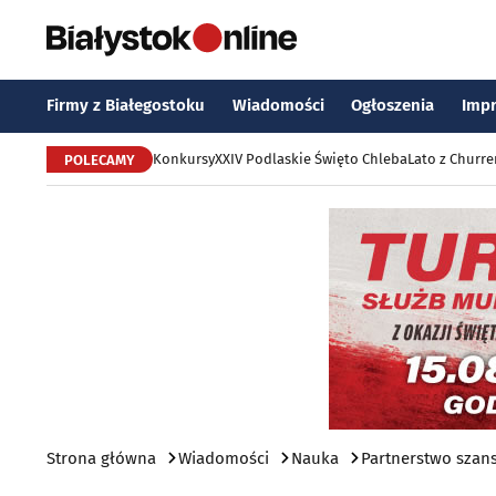
Firmy z Białegostoku
Wiadomości
Ogłoszenia
Imp
Konkursy
XXIV Podlaskie Święto Chleba
Lato z Churr
POLECAMY
Strona główna
Wiadomości
Nauka
Partnerstwo szan