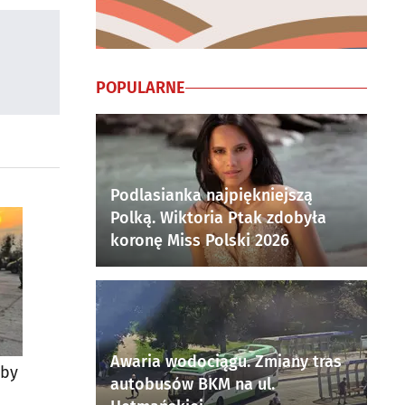
POPULARNE
Podlasianka najpiękniejszą
Polką. Wiktoria Ptak zdobyła
koronę Miss Polski 2026
Awaria wodociągu. Zmiany tras
żby
autobusów BKM na ul.