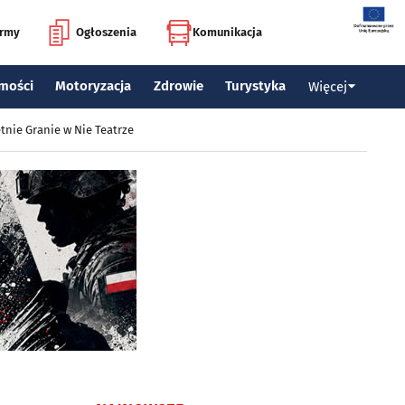
irmy
Ogłoszenia
Komunikacja
mości
Motoryzacja
Zdrowie
Turystyka
Więcej
tnie Granie w Nie Teatrze