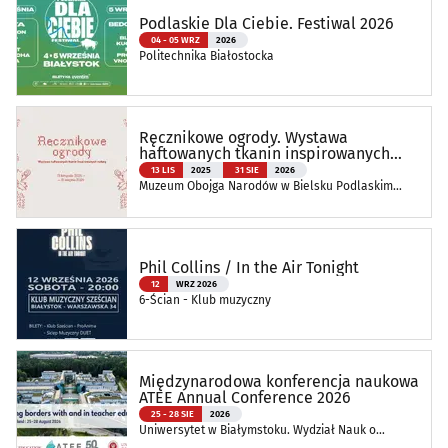
Podlaskie Dla Ciebie. Festiwal 2026
04 - 05 WRZ
2026
Politechnika Białostocka
Ręcznikowe ogrody. Wystawa
haftowanych tkanin inspirowanych
naturą
13 LIS
2025
31 SIE
2026
Muzeum Obojga Narodów w Bielsku Podlaskim
Oddział Muzeum Podlaskiego w Białymstoku
Phil Collins / In the Air Tonight
12
WRZ 2026
6-Ścian - Klub muzyczny
Międzynarodowa konferencja naukowa
ATEE Annual Conference 2026
25 - 28 SIE
2026
Uniwersytet w Białymstoku. Wydział Nauk o
Edukacji