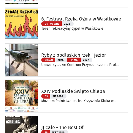
6. Festiwal Rzeka Ognia w Wasilkowie
04 - 05 WRZ
2026
Teren rekreacyjny Cypel w Wasilkowie
Ryby z podlaskich rzek i jezior
20 MAJ
2026
31 MAJ
2027
Uniwersyteckie Centrum Przyrodnicze im. Prof.
Andrzeja Myrchy
XXIV Podlaskie Święto Chleba
09
SIE 2026
Muzeum Rolnictwa im. ks. Krzysztofa Kluka w
Ciechanowcu
JJ Cale - The Best Of
18
WRZ 2026