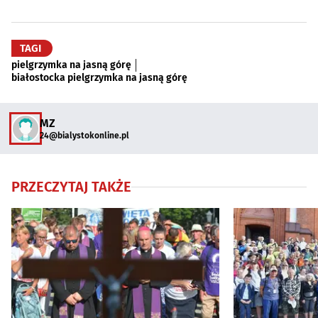
TAGI
pielgrzymka na jasną górę
białostocka pielgrzymka na jasną górę
MZ
24@bialystokonline.pl
PRZECZYTAJ TAKŻE