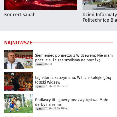
Koncert sanah
Dzień Informat
Politechnice Bia
NAJNOWSZE
Siemieniec po meczu z Widzewem: Nie mam
poczucia, że zasłużyliśmy na porażkę
07:31
SPORT
Jagiellonia zatrzymana. W hicie kolejki górą
łódzki Widzew
2026.08.09 22:23
SPORT
Podlascy III-ligowcy bez zwycięstwa. Małe
derby na remis
2026.08.09 09:43
SPORT