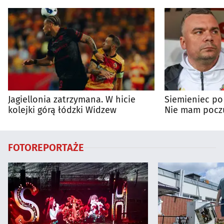
Jagiellonia zatrzymana. W hicie
Siemieniec po
kolejki górą łódzki Widzew
Nie mam poczu
na porażkę
FOTOREPORTAŻE