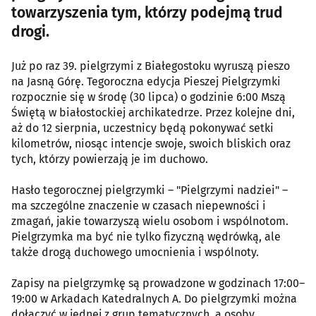
towarzyszenia tym, którzy podejmą trud
drogi.
Już po raz 39. pielgrzymi z Białegostoku wyruszą pieszo
na Jasną Górę. Tegoroczna edycja Pieszej Pielgrzymki
rozpocznie się w środę (30 lipca) o godzinie 6:00 Mszą
Świętą w białostockiej archikatedrze. Przez kolejne dni,
aż do 12 sierpnia, uczestnicy będą pokonywać setki
kilometrów, niosąc intencje swoje, swoich bliskich oraz
tych, którzy powierzają je im duchowo.
Hasło tegorocznej pielgrzymki – "Pielgrzymi nadziei" –
ma szczególne znaczenie w czasach niepewności i
zmagań, jakie towarzyszą wielu osobom i wspólnotom.
Pielgrzymka ma być nie tylko fizyczną wędrówką, ale
także drogą duchowego umocnienia i wspólnoty.
Zapisy na pielgrzymkę są prowadzone w godzinach 17:00–
19:00 w Arkadach Katedralnych A. Do pielgrzymki można
dołączyć w jednej z grup tematycznych, a osoby