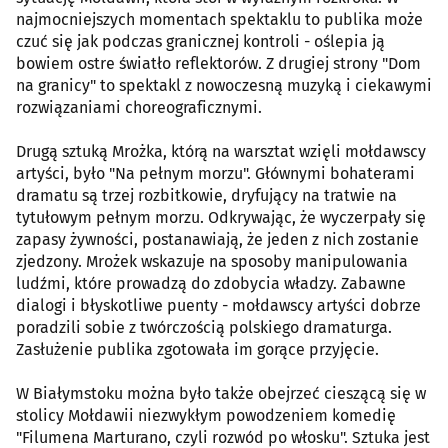
najmocniejszych momentach spektaklu to publika może
czuć się jak podczas granicznej kontroli - oślepia ją
bowiem ostre światło reflektorów. Z drugiej strony "Dom
na granicy" to spektakl z nowoczesną muzyką i ciekawymi
rozwiązaniami choreograficznymi.
Drugą sztuką Mrożka, którą na warsztat wzięli mołdawscy
artyści, było "Na pełnym morzu". Głównymi bohaterami
dramatu są trzej rozbitkowie, dryfujący na tratwie na
tytułowym pełnym morzu. Odkrywając, że wyczerpały się
zapasy żywności, postanawiają, że jeden z nich zostanie
zjedzony. Mrożek wskazuje na sposoby manipulowania
ludźmi, które prowadzą do zdobycia władzy. Zabawne
dialogi i błyskotliwe puenty - mołdawscy artyści dobrze
poradzili sobie z twórczością polskiego dramaturga.
Zasłużenie publika zgotowała im gorące przyjęcie.
W Białymstoku można było także obejrzeć cieszącą się w
stolicy Mołdawii niezwykłym powodzeniem komedię
"Filumena Marturano, czyli rozwód po włosku". Sztuka jest