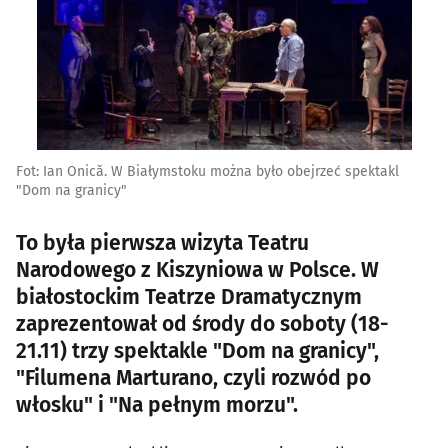
Fot: Ian Onicǎ. W Białymstoku można było obejrzeć spektakl
"Dom na granicy"
To była pierwsza wizyta Teatru
Narodowego z Kiszyniowa w Polsce. W
białostockim Teatrze Dramatycznym
zaprezentował od środy do soboty (18-
21.11) trzy spektakle "Dom na granicy",
"Filumena Marturano, czyli rozwód po
włosku" i "Na pełnym morzu".