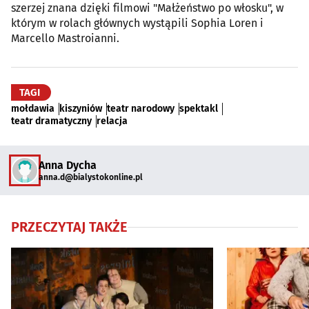
szerzej znana dzięki filmowi "Małżeństwo po włosku", w
którym w rolach głównych wystąpili Sophia Loren i
Marcello Mastroianni.
TAGI
mołdawia
kiszyniów
teatr narodowy
spektakl
teatr dramatyczny
relacja
Anna Dycha
anna.d@bialystokonline.pl
PRZECZYTAJ TAKŻE