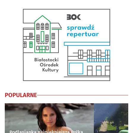
POPULARNE
Podlasianka najpiękniejszą Polką.