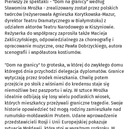
Pierwszy ze spektakli - "Dom na granicy" według
Sławomira Mrożka - zrealizowany został przez polskich
twórców (reżyserowała Agnieszka Korytkowska-Mazur,
dyrektor Teatru Dramatycznego w Białymstoku) z
udziałem aktorów Teatru Narodowego w Kiszyniowie.
Reżyserka do współpracy zaprosiła także Macieja
Zakliczyńskiego, odpowiedzialnego za choreografię i
opracowanie muzyczne, oraz Pawła Dobrzyckiego, autora
scenografii i współautora kostiumów.
"Dom na granicy" to groteska, w której do zwykłego domu
któregoś dnia przychodzi delegacja dyplomatów. Granice
wytyczają przez środek mieszkania. Chwilę potem
przejście po słoik z wiśniami do kredensu staje się
niemożliwe bez paszportu i wizy. W sztuce Mrożka
idealnie odbijają się losy wielu podlaskich wiosek,
których mieszkańcy przeżywali graniczne tragedie. Swoje
historie opowiedzieć też mogą rodziny zamieszkałe nad
rumuńsko-mołdawskim Prutem. Udane wprowadzenie
przedstawicieli Rosji i Unii Europejskiej pokazuje
sytuację Mołdawii, która stoi w wyraźnym rozkroku. W