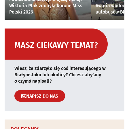
Wiktoria Ptak zdobyła koronę Miss
Awaria wodocią
Polski 2026
autobusów BKM 
MASZ CIEKAWY TEMAT?
Wiesz, że zdarzyło się coś interesującego w
Białymstoku lub okolicy? Chcesz abyśmy
o czymś napisali?
NAPISZ DO NAS