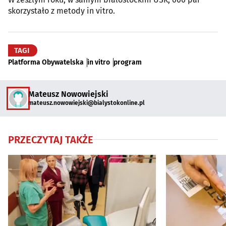
skorzystało z metody in vitro.
TAGI
Platforma Obywatelska
in vitro
program
Mateusz Nowowiejski
mateusz.nowowiejski@bialystokonline.pl
PRZECZYTAJ TAKŻE