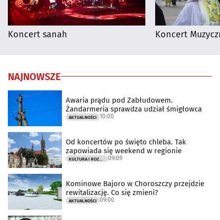
Koncert sanah
Koncert Muzycz
NAJNOWSZE
Awaria prądu pod Zabłudowem.
Żandarmeria sprawdza udział śmigłowca
10:00
AKTUALNOŚCI
Od koncertów po święto chleba. Tak
zapowiada się weekend w regionie
09:09
KULTURA I ROZRYWKA
Kominowe Bajoro w Choroszczy przejdzie
rewitalizację. Co się zmieni?
09:00
AKTUALNOŚCI