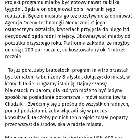
Projekt programu miałby być gotowy nawet za kilka
tygodni. Będzie on obejmował opis i warunki jego
realizacji, Będzie musiała go też pozytywnie zaopiniować
Agencja Oceny Technologii Medycznej. O jego
ostatecznym kształcie, kryteriach przyjęcia do niego itd.
decydować będą radni miejscy. Obowiązywać miałby od
początku przyszłego roku. Platforma zakłada, że mógłby
on objąć 200 par rocznie, co kosztowałoby ok. 1 mln zł
rocznie.
- To już pora, żeby białostocki program in vitro przestał
być tematem tabu i żeby Białystok dołączył do miast, w
których takie programy istnieją. Dajmy szansę
białostockim parom, dla których może to być jedyny
sposób na posiadanie potomstwa – mówi radna Jowita
Chudzik. - Zwrócimy się z prośbą do wszystkich radnych,
ponad podziałami, żeby włączyli się w proces
konsultacji, tak żeby po nich ten projekt został poparty
przez wszystkie środowiska w radzie miasta.
W zeszłym roku, w samym białostockim USK, 600 par