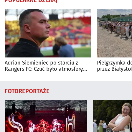
Adrian Siemieniec po starciu z
Pielgrzymka do
Rangers FC: Czuć było atmosferę
przez Białysto
dużego meczu
utrudnienia?
FOTOREPORTAŻE