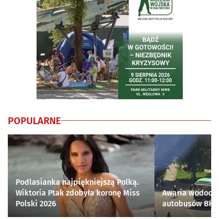
POPULARNE
Podlasianka najpiękniejszą Polką.
Wiktoria Ptak zdobyła koronę Miss
Awaria wodocią
Polski 2026
autobusów BKM 