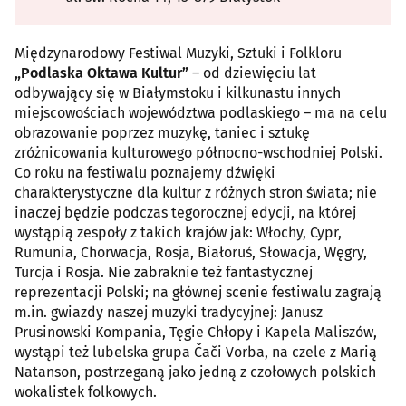
Międzynarodowy Festiwal Muzyki, Sztuki i Folkloru
„Podlaska Oktawa Kultur”
– od dziewięciu lat
odbywający się w Białymstoku i kilkunastu innych
miejscowościach województwa podlaskiego – ma na celu
obrazowanie poprzez muzykę, taniec i sztukę
zróżnicowania kulturowego północno-wschodniej Polski.
Co roku na festiwalu poznajemy dźwięki
charakterystyczne dla kultur z różnych stron świata; nie
inaczej będzie podczas tegorocznej edycji, na której
wystąpią zespoły z takich krajów jak: Włochy, Cypr,
Rumunia, Chorwacja, Rosja, Białoruś, Słowacja, Węgry,
Turcja i Rosja. Nie zabraknie też fantastycznej
reprezentacji Polski; na głównej scenie festiwalu zagrają
m.in. gwiazdy naszej muzyki tradycyjnej: Janusz
Prusinowski Kompania, Tęgie Chłopy i Kapela Maliszów,
wystąpi też lubelska grupa Čači Vorba, na czele z Marią
Natanson, postrzeganą jako jedną z czołowych polskich
wokalistek folkowych.