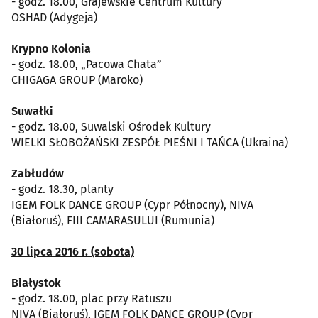
- godz. 18.00, Grajewskie Centrum Kultury
OSHAD (Adygeja)
Krypno Kolonia
- godz. 18.00, „Pacowa Chata”
CHIGAGA GROUP (Maroko)
Suwałki
- godz. 18.00, Suwalski Ośrodek Kultury
WIELKI SŁOBOŻAŃSKI ZESPÓŁ PIEŚNI I TAŃCA (Ukraina)
Zabłudów
- godz. 18.30, planty
IGEM FOLK DANCE GROUP (Cypr Północny), NIVA
(Białoruś), FIII CAMARASULUI (Rumunia)
30 lipca 2016 r. (sobota)
Białystok
- godz. 18.00, plac przy Ratuszu
NIVA (Białoruś), IGEM FOLK DANCE GROUP (Cypr