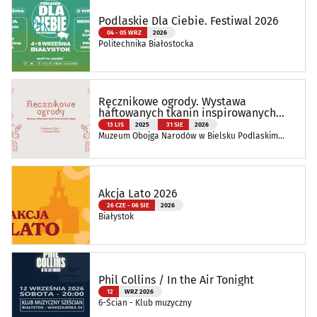
Podlaskie Dla Ciebie. Festiwal 2026
04 - 05 WRZ
2026
Politechnika Białostocka
Ręcznikowe ogrody. Wystawa
haftowanych tkanin inspirowanych
naturą
13 LIS
2025
31 SIE
2026
Muzeum Obojga Narodów w Bielsku Podlaskim
Oddział Muzeum Podlaskiego w Białymstoku
Akcja Lato 2026
26 CZE - 06 SIE
2026
Białystok
Phil Collins / In the Air Tonight
12
WRZ 2026
6-Ścian - Klub muzyczny