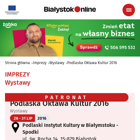
Strona główna
Imprezy
Wystawy
Podlaska Oktawa Kultur 2016
IMPREZY
Wystawy
PATRONAT
Podlaska Oktawa Kultur 2016
Wystawy
26 - 31 LIP
2016
Podlaski Instytut Kultury w Białymstoku -
Spodki
ul. św. Rocha 14, 15-879 Białystok