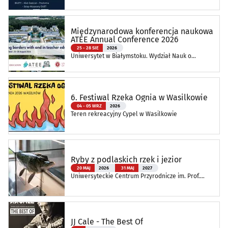
Międzynarodowa konferencja naukowa
ATEE Annual Conference 2026
25 - 28 SIE
2026
Uniwersytet w Białymstoku. Wydział Nauk o
Edukacji
6. Festiwal Rzeka Ognia w Wasilkowie
04 - 05 WRZ
2026
Teren rekreacyjny Cypel w Wasilkowie
Ryby z podlaskich rzek i jezior
20 MAJ
2026
31 MAJ
2027
Uniwersyteckie Centrum Przyrodnicze im. Prof.
Andrzeja Myrchy
JJ Cale - The Best Of