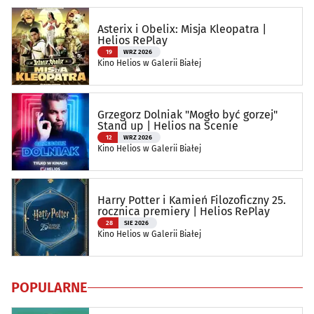
Asterix i Obelix: Misja Kleopatra |
Helios RePlay
19
WRZ 2026
Kino Helios w Galerii Białej
Grzegorz Dolniak "Mogło być gorzej"
Stand up | Helios na Scenie
12
WRZ 2026
Kino Helios w Galerii Białej
Harry Potter i Kamień Filozoficzny 25.
rocznica premiery | Helios RePlay
28
SIE 2026
Kino Helios w Galerii Białej
POPULARNE