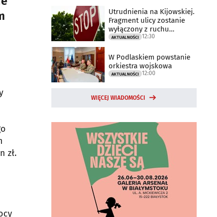
ie
Utrudnienia na Kijowskiej.
m
Fragment ulicy zostanie
wyłączony z ruchu
12:30
drogowego
AKTUALNOŚCI
W Podlaskiem powstanie
orkiestra wojskowa
12:00
AKTUALNOŚCI
y
WIĘCEJ WIADOMOŚCI
go
h
n zł.
ocy