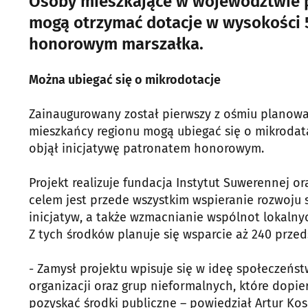
Osoby mieszkające w województwie po
mogą otrzymać dotacje w wysokości 5 
honorowym marszałka.
Można ubiegać się o mikrodotacje
Zainaugurowany został pierwszy z ośmiu planowa
mieszkańcy regionu mogą ubiegać się o mikrodatacj
objął inicjatywę patronatem honorowym.
Projekt realizuje fundacja Instytut Suwerennej or
celem jest przede wszystkim wspieranie rozwoju
inicjatyw, a także wzmacnianie wspólnot lokalnych
Z tych środków planuje się wsparcie aż 240 przed
- Zamysł projektu wpisuje się w ideę społeczeńst
organizacji oraz grup nieformalnych, które dopi
pozyskać środki publiczne – powiedział Artur Kos