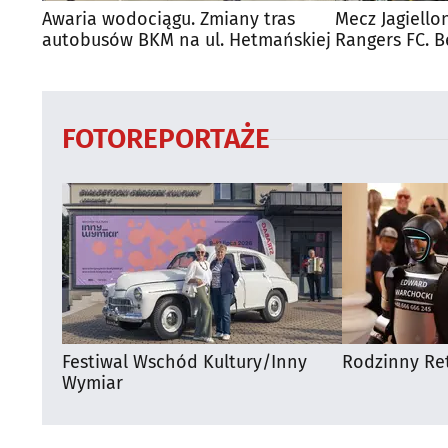
Awaria wodociągu. Zmiany tras
Mecz Jagiello
autobusów BKM na ul. Hetmańskiej
Rangers FC. 
autobusy dla
FOTOREPORTAŻE
Festiwal Wschód Kultury/Inny
Rodzinny Ret
Wymiar