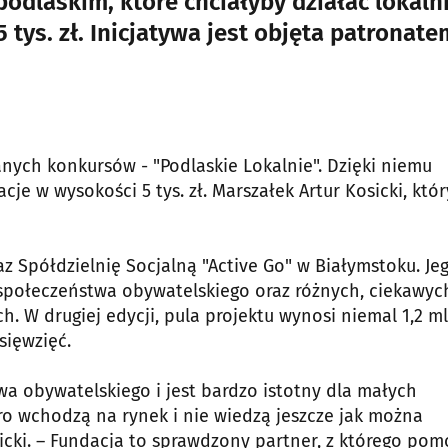
dlaskim, które chciałyby działać lokaln
tys. zł. Inicjatywa jest objęta patronate
nych konkursów - "Podlaskie Lokalnie". Dzięki niemu
e w wysokości 5 tys. zł. Marszałek Artur Kosicki, któr
az Spółdzielnię Socjalną "Active Go" w Białymstoku. Je
 społeczeństwa obywatelskiego oraz różnych, ciekawyc
. W drugiej edycji, pula projektu wynosi niemal 1,2 ml
sięwzięć.
wa obywatelskiego i jest bardzo istotny dla małych
ero wchodzą na rynek i nie wiedzą jeszcze jak można
icki. – Fundacja to sprawdzony partner, z którego pom