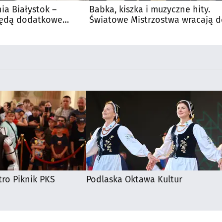
nia Białystok –
Babka, kiszka i muzyczne hity.
Będą dodatkowe
Światowe Mistrzostwa wracają 
 kibiców
Supraśla
ro Piknik PKS
Podlaska Oktawa Kultur