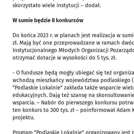
skorzystało wiele instytucji – dodał.
W sumie będzie 8 konkursów
Do końca 2023 r. w planach jest realizacja w su
zł. Mają być one przeprowadzane w ramach dwóch
Instytucjonalnego Młodych Organizacji Pozarząd
otrzymać dotacje w wysokości do 5 tys. zł.
- O fundusze będą mogły ubiegać się też organiza
wchodzą mieszkańcy województwa podlaskiego (co
"Podlaskie Lokalnie" zakłada także wsparcie wie
edukacyjnych. Dają też szansę na skonsultowani
wsparcia. – Nabór do pierwszego konkursu potrw
ten konkurs to 300 tys. zł – poinformował Adam 
projektu.
Program "Podlaskie Lokalnie" organizowany jest p