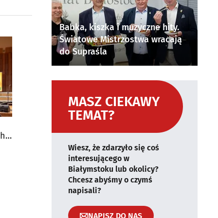
Babka, kiszka i muzyczne hity.
Światowe Mistrzostwa wracają
do Supraśla
MASZ CIEKAWY
TEMAT?
ch
Wiesz, że zdarzyło się coś
interesującego w
Białymstoku lub okolicy?
Chcesz abyśmy o czymś
napisali?
NAPISZ DO NAS