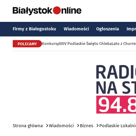
Firmy z Białegostoku
Wiadomości
Ogłoszenia
Imp
Konkursy
XXIV Podlaskie Święto Chleba
Lato z Churr
POLECAMY
Strona główna
Wiadomości
Biznes
Podlaskie Lokalni