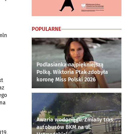
POPULARNE
mln
Podlasianka najpiękniejszą
Polką. Wiktoria Ptak zdobyła
koronę Miss Polski 2026
kt
az
ego
 na
Awaria wodociągu. Zmiany tras
autobusów BKM na ul.
019,