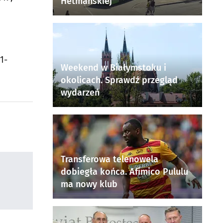
Hetmańskiej
1-
Weekend w Białymstoku i
okolicach. Sprawdź przegląd
wydarzeń
Transferowa telenowela
dobiegła końca. Afimico Pululu
ma nowy klub