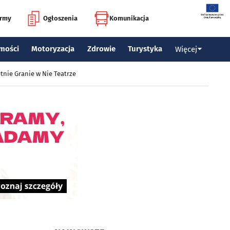
irmy
Ogłoszenia
Komunikacja
mości
Motoryzacja
Zdrowie
Turystyka
Więcej
tnie Granie w Nie Teatrze