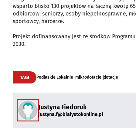
wsparto blisko 130 projektów na łączną kwotę 650
odbiorców: seniorzy, osoby niepełnosprawne, mł
sportowcy, harcerze.
Projekt dofinansowany jest ze środków Programu
2030.
TAGI
Podlaskie Lokalnie
mikrodotacje
dotacje
Justyna Fiedoruk
justyna.f@bialystokonline.pl