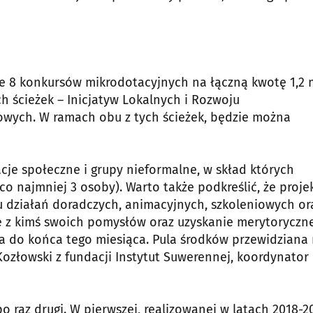
mie 8 konkursów mikrodotacyjnych na łączną kwotę 1,2 
 ścieżek – Inicjatyw Lokalnych i Rozwoju
owych. W ramach obu z tych ścieżek, będzie można
cje społeczne i grupy nieformalne, w skład których
 najmniej 3 osoby). Warto także podkreślić, że proje
lu działań doradczych, animacyjnych, szkoleniowych or
e z kimś swoich pomysłów oraz uzyskanie merytoryczn
a do końca tego miesiąca. Pula środków przewidziana
Kozłowski z fundacji Instytut Suwerennej, koordynator
o raz drugi. W pierwszej, realizowanej w latach 2018-2