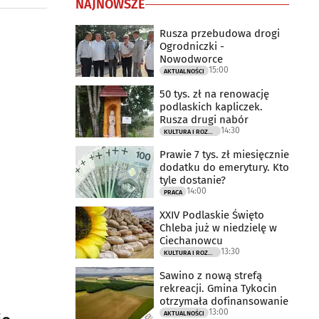
NAJNOWSZE
Rusza przebudowa drogi
Ogrodniczki -
Nowodworce
15:00
AKTUALNOŚCI
50 tys. zł na renowację
podlaskich kapliczek.
Rusza drugi nabór
14:30
KULTURA I ROZRYWKA
Prawie 7 tys. zł miesięcznie
dodatku do emerytury. Kto
tyle dostanie?
14:00
PRACA
XXIV Podlaskie Święto
Chleba już w niedzielę w
Ciechanowcu
13:30
KULTURA I ROZRYWKA
Sawino z nową strefą
rekreacji. Gmina Tykocin
otrzymała dofinansowanie
13:00
AKTUALNOŚCI