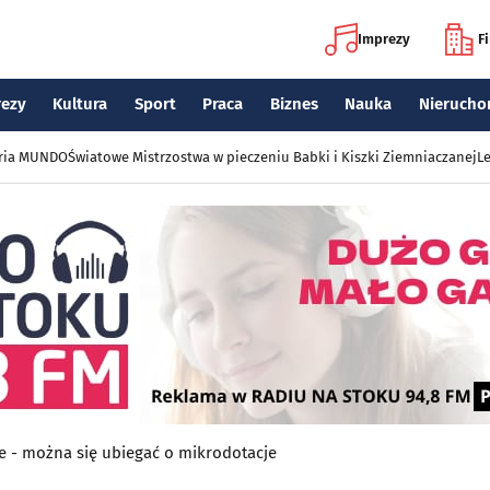
Imprezy
F
rezy
Kultura
Sport
Praca
Biznes
Nauka
Nierucho
eria MUNDO
Światowe Mistrzostwa w pieczeniu Babki i Kiszki Ziemniaczanej
Le
e - można się ubiegać o mikrodotacje