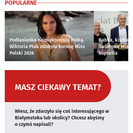
POPULARNE
Podlasianka najpiękniejszą Polką.
Babka, kiszka i
Wiktoria Ptak zdobyła koronę Miss
Światowe Mistr
Polski 2026
Supraśla
MASZ CIEKAWY TEMAT?
Wiesz, że zdarzyło się coś interesującego w
Białymstoku lub okolicy? Chcesz abyśmy
o czymś napisali?