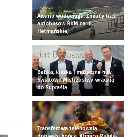
Awaria wodociągu. Zmiany tras
autobusów BKM na ul.
Hetmańskiej
Babka, kiszka i muzyczne hity.
Światowe Mistrzostwa wracają
do Supraśla
Transferowa telenowela
dobiegła końca. Afimico Pululu