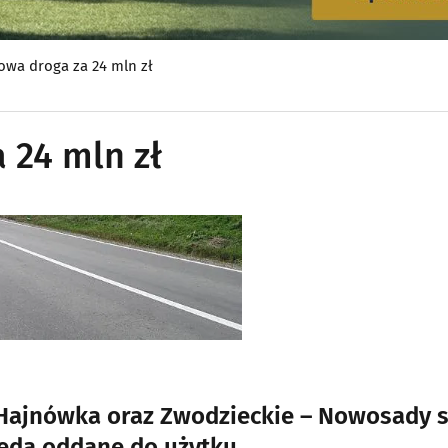
owa droga za 24 mln zł
 24 mln zł
 Hajnówka oraz Zwodzieckie – Nowosady 
będą oddane do użytku.