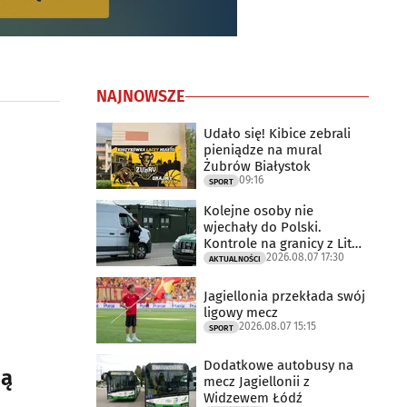
NAJNOWSZE
Udało się! Kibice zebrali
pieniądze na mural
Żubrów Białystok
09:16
SPORT
Kolejne osoby nie
wjechały do Polski.
Kontrole na granicy z Litwą
2026.08.07 17:30
trwają
AKTUALNOŚCI
Jagiellonia przekłada swój
ligowy mecz
2026.08.07 15:15
SPORT
Dodatkowe autobusy na
są
mecz Jagiellonii z
Widzewem Łódź