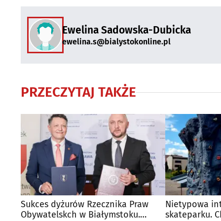
Ewelina Sadowska-Dubicka
ewelina.s@bialystokonline.pl
PRZECZYTAJ TAKŻE
Sukces dyżurów Rzecznika Praw
Nietypowa in
Obywatelskch w Białymstoku.
skateparku. 