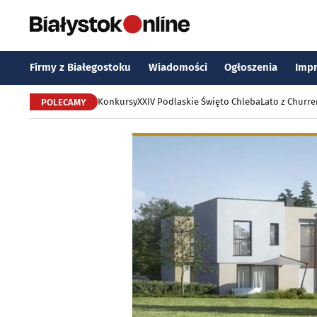
Firmy z Białegostoku
Wiadomości
Ogłoszenia
Imp
Konkursy
XXIV Podlaskie Święto Chleba
Lato z Churr
POLECAMY