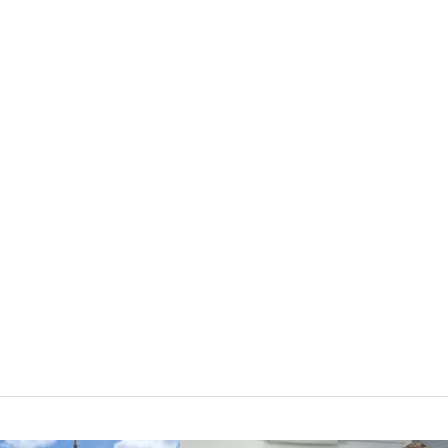
ki
umorzone