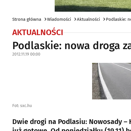
Strona główna
Wiadomości
Aktualności
Podlaskie: n
AKTUALNOŚCI
Podlaskie: nowa droga za
2012.11.19 00:00
Fot: sxc.hu
Dwie drogi na Podlasiu: Nowosady –
już gotowe. Od poniedziałku (19.11) 