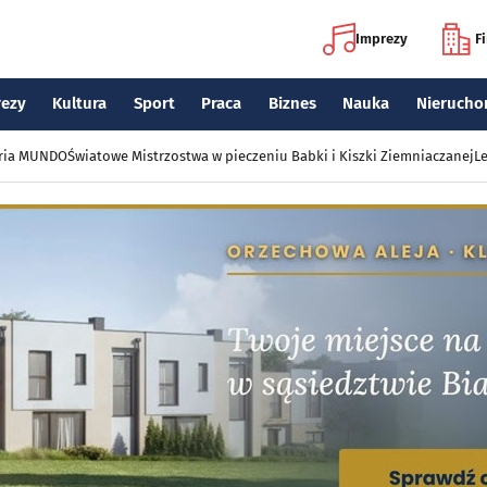
Imprezy
F
rezy
Kultura
Sport
Praca
Biznes
Nauka
Nierucho
eria MUNDO
Światowe Mistrzostwa w pieczeniu Babki i Kiszki Ziemniaczanej
Le