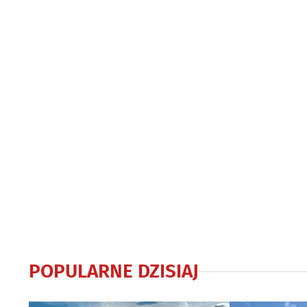
Będzie nowe biuro?
zejść ze ścian
POPULARNE DZISIAJ