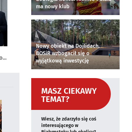
ma nowy klub
Nowy obiekt na Dojlidach.
BOSiR wzbogacił się o
do
wyjątkową inwestycję
MASZ CIEKAWY
TEMAT?
Wiesz, że zdarzyło się coś
interesującego w
Białymstoku lub okolicy?