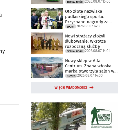
2026.08.07 15:00
AKTUALNOŚCI
Oto złote nazwiska
a
podlaskiego sportu.
Przyznano nagrody za
2026.08.07 14:30
2025 rok
SPORT
Nowi strażacy złożyli
ślubowanie. Wkrótce
rozpoczną służbę
ny
2026.08.07 14:04
AKTUALNOŚCI
Nowy sklep w Alfa
Centrum. Znana włoska
marka otworzyła salon w
2026.08.07 14:00
Białymstoku
BIZNES
WIĘCEJ WIADOMOŚCI