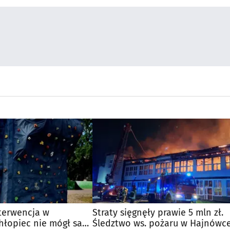
terwencja w
Straty sięgnęły prawie 5 mln zł.
Chłopiec nie mógł sam
Śledztwo ws. pożaru w Hajnówc