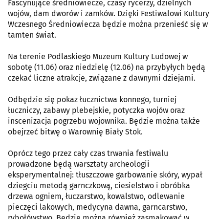
Fascynujące średniowiecze, czasy rycerzy, dzielnych
wojów, dam dworów i zamków. Dzięki Festiwalowi Kultury
Wczesnego Średniowiecza będzie można przenieść się w
tamten świat.
Na terenie Podlaskiego Muzeum Kultury Ludowej w
sobotę (11.06) oraz niedzielę (12.06) na przybyłych będą
czekać liczne atrakcje, związane z dawnymi dziejami.
Odbędzie się pokaz łucznictwa konnego, turniej
łuczniczy, zabawy plebejskie, potyczka wojów oraz
inscenizacja pogrzebu wojownika. Będzie można także
obejrzeć bitwę o Warownię Biały Stok.
Oprócz tego przez cały czas trwania festiwalu
prowadzone będą warsztaty archeologii
eksperymentalnej: tłuszczowe garbowanie skóry, wypał
dziegciu metodą garnczkową, ciesielstwo i obróbka
drzewa ogniem, łuczarstwo, kowalstwo, odlewanie
pieczęci lakowych, medycyna dawna, garncarstwo,
rybołówstwo. Będzie można również zasmakować w