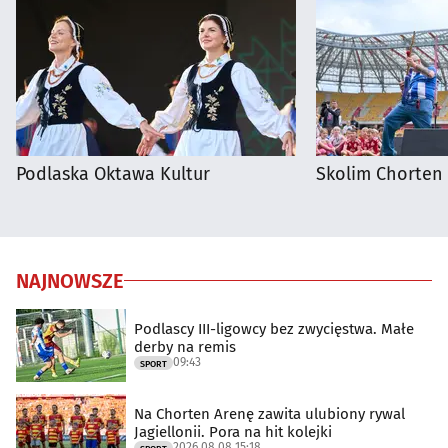
Podlaska Oktawa Kultur
Skolim Chorten
NAJNOWSZE
Podlascy III-ligowcy bez zwycięstwa. Małe
derby na remis
09:43
SPORT
Na Chorten Arenę zawita ulubiony rywal
Jagiellonii. Pora na hit kolejki
2026.08.08 15:18