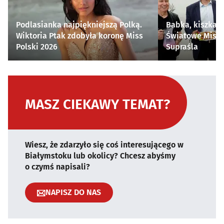
Podlasianka najpiękniejszą Polką.
Babka, kiszka i
Wiktoria Ptak zdobyła koronę Miss
Światowe Mistr
Polski 2026
Supraśla
MASZ CIEKAWY TEMAT?
Wiesz, że zdarzyło się coś interesującego w
Białymstoku lub okolicy? Chcesz abyśmy
o czymś napisali?
NAPISZ DO NAS