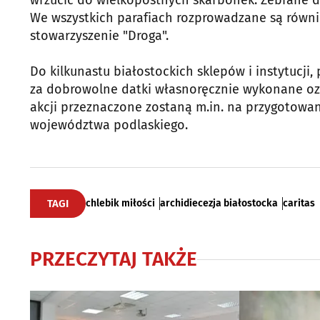
wrzucić do wielkopostnych skarbonek. Zebrane d
We wszystkich parafiach rozprowadzane są równi
stowarzyszenie "Droga".
Do kilkunastu białostockich sklepów i instytucji
za dobrowolne datki własnoręcznie wykonane ozd
akcji przeznaczone zostaną m.in. na przygotow
województwa podlaskiego.
TAGI
chlebik miłości
archidiecezja białostocka
caritas
PRZECZYTAJ TAKŻE