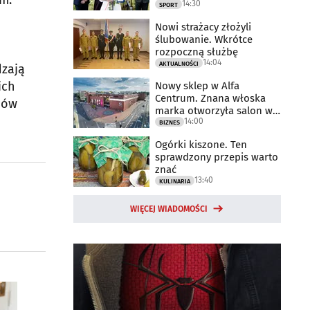
m.
14:30
2025 rok
SPORT
Nowi strażacy złożyli
ślubowanie. Wkrótce
rozpoczną służbę
14:04
AKTUALNOŚCI
dzają
ich
Nowy sklep w Alfa
Centrum. Znana włoska
ców
marka otworzyła salon w
14:00
Białymstoku
BIZNES
Ogórki kiszone. Ten
sprawdzony przepis warto
znać
13:40
KULINARIA
WIĘCEJ WIADOMOŚCI