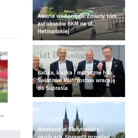
Awaria wodociągu. Zmiany tras
autobusów BKM na ul.
Hetmańskiej
Babka, kiszka i muzyczne hity.
Światowe Mistrzostwa wracają
do Supraśla
Weekend w Białymstoku i
okolicach. Sprawdź przegląd