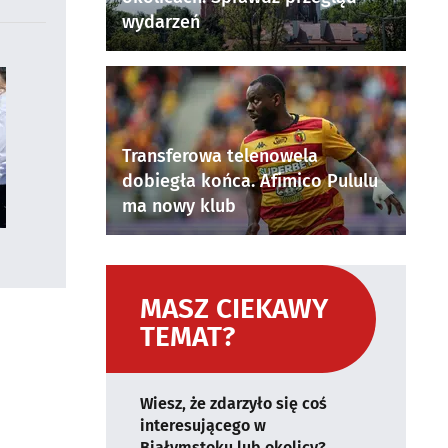
wydarzeń
Transferowa telenowela
dobiegła końca. Afimico Pululu
ma nowy klub
MASZ CIEKAWY
TEMAT?
Wiesz, że zdarzyło się coś
interesującego w
Białymstoku lub okolicy?