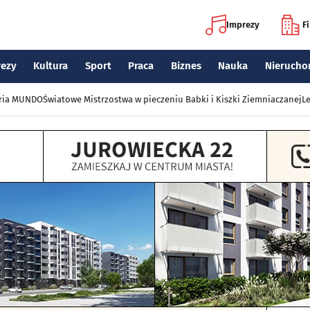
Imprezy
F
rezy
Kultura
Sport
Praca
Biznes
Nauka
Nierucho
eria MUNDO
Światowe Mistrzostwa w pieczeniu Babki i Kiszki Ziemniaczanej
Le