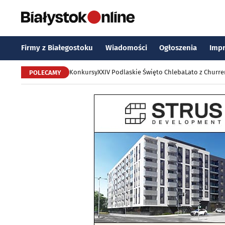
Firmy z Białegostoku
Wiadomości
Ogłoszenia
Imp
Konkursy
XXIV Podlaskie Święto Chleba
Lato z Churr
POLECAMY