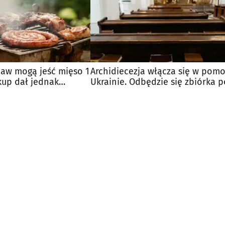
baw mogą jeść mięso 1
Archidiecezja włącza się w pom
kup dał jednak
Ukrainie. Odbędzie się zbiórka p
nabożeństwach