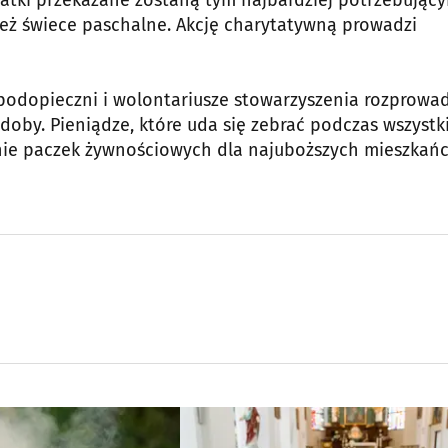
atki przekazane zostaną tym najbardziej potrzebujący
eż świece paschalne. Akcję charytatywną prowadzi
, podopieczni i wolontariusze stowarzyszenia rozprowa
oby. Pieniądze, które uda się zebrać podczas wszystk
anie paczek żywnościowych dla najuboższych mieszkań