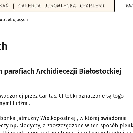
otrzebujących
ch
parafiach Archidiecezji Białostockiej
owadzonej przez Caritas. Chlebki oznaczone są logo
nnymi ludźmi.
rbonka Jałmużny Wielkopostnej", w której świadomie i
zy np. słodyczy, a zaoszczędzone w ten sposób pien