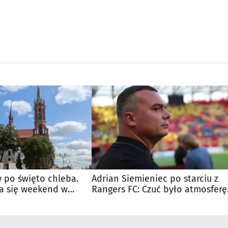
 po święto chleba.
Adrian Siemieniec po starciu z
a się weekend w
Rangers FC: Czuć było atmosferę
dużego meczu