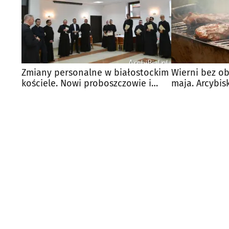
Zmiany personalne w białostockim
Wierni bez o
kościele. Nowi proboszczowie i
maja. Arcybis
wikariusze
warunek