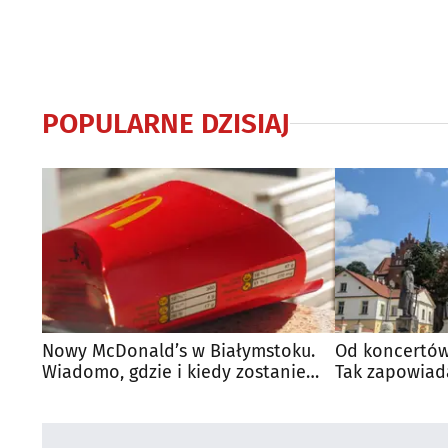
POPULARNE DZISIAJ
Nowy McDonald’s w Białymstoku.
Od koncertów
Wiadomo, gdzie i kiedy zostanie
Tak zapowiad
otwarty
regionie