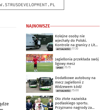
NAJNOWSZE
Kolejne osoby nie
wjechały do Polski.
Kontrole na granicy z Litwą
17:30
trwają
AKTUALNOŚCI
Jagiellonia przekłada swój
ligowy mecz
15:15
SPORT
Dodatkowe autobusy na
mecz Jagiellonii z
Widzewem Łódź
15:00
AKTUALNOŚCI
Oto złote nazwiska
podlaskiego sportu.
iądze
Przyznano nagrody za