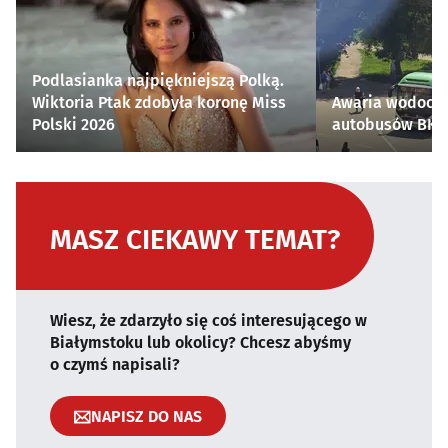
Podlasianka najpiękniejszą Polką.
Wiktoria Ptak zdobyła koronę Miss
Awaria wodocią
Polski 2026
autobusów BKM 
MASZ CIEKAWY TEMAT?
Wiesz, że zdarzyło się coś interesującego w
Białymstoku lub okolicy? Chcesz abyśmy
o czymś napisali?
NAPISZ DO NAS