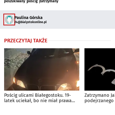
poszukiwany
pościg
zatrzymany
Paulina Górska
24@bialystokonline.pl
PRZECZYTAJ TAKŻE
Pościg ulicami Białegostoku. 19-
Zatrzymano Ja
latek uciekał, bo nie miał prawa
podejrzanego 
jazdy
Białostoczane