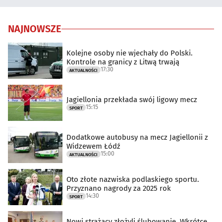
NAJNOWSZE
Kolejne osoby nie wjechały do Polski.
Kontrole na granicy z Litwą trwają
17:30
AKTUALNOŚCI
Jagiellonia przekłada swój ligowy mecz
15:15
SPORT
Dodatkowe autobusy na mecz Jagiellonii z
Widzewem Łódź
15:00
AKTUALNOŚCI
Oto złote nazwiska podlaskiego sportu.
Przyznano nagrody za 2025 rok
14:30
SPORT
Nowi strażacy złożyli ślubowanie. Wkrótce