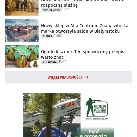
rozpoczną służbę
14:04
AKTUALNOŚCI
Nowy sklep w Alfa Centrum. Znana włoska
marka otworzyła salon w Białymstoku
14:00
BIZNES
Ogórki kiszone. Ten sprawdzony przepis
warto znać
13:40
KULINARIA
WIĘCEJ WIADOMOŚCI