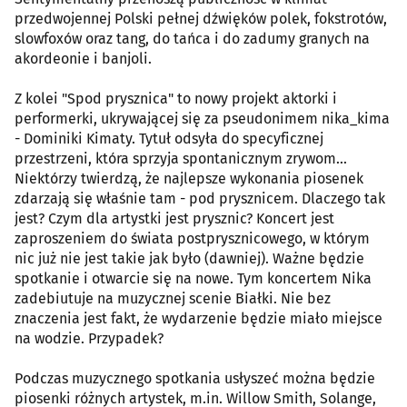
przedwojennej Polski pełnej dźwięków polek, fokstrotów,
slowfoxów oraz tang, do tańca i do zadumy granych na
akordeonie i banjoli.
Z kolei "Spod prysznica" to nowy projekt aktorki i
performerki, ukrywającej się za pseudonimem nika_kima
- Dominiki Kimaty. Tytuł odsyła do specyficznej
przestrzeni, która sprzyja spontanicznym zrywom...
Niektórzy twierdzą, że najlepsze wykonania piosenek
zdarzają się właśnie tam - pod prysznicem. Dlaczego tak
jest? Czym dla artystki jest prysznic? Koncert jest
zaproszeniem do świata postprysznicowego, w którym
nic już nie jest takie jak było (dawniej). Ważne będzie
spotkanie i otwarcie się na nowe. Tym koncertem Nika
zadebiutuje na muzycznej scenie Białki. Nie bez
znaczenia jest fakt, że wydarzenie będzie miało miejsce
na wodzie. Przypadek?
Podczas muzycznego spotkania usłyszeć można będzie
piosenki różnych artystek, m.in. Willow Smith, Solange,