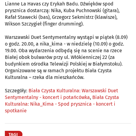
Lianne La Havas czy Erykah Badu. Dźwięków spod
prysznica dostarczą: Nika, Kuba Puchnowski (gitara),
Rafał Stawecki (bas), Grzegorz Sekmistrz (klawisze),
Wikson Szczygieł (finger drumming).
Warszawski Duet Sentymentalny wystąpi w piątek (8.09)
o godz. 20.00, a nika_kima - w niedzielę (10.09) o godz.
19.00. Oba wydarzenia odbędą się na scenie na rzece
Białej obok bulwarów przy ul. Włókienniczej 22 (za
budynkiem ośrodka Telewizji Polskiej w Białymstoku).
Organizowane są w ramach projektu Biała Czysta
Kulturalna – rzeka dla mieszkańców.
Szczegóły:
Biała Czysta Kulturalna: Warszawski Duet
Sentymentalny - koncert i potańcówka
,
Biała Czysta
Kulturalna: Nika_Kima - Spod prysznica - koncert i
spotkanie
TAGI