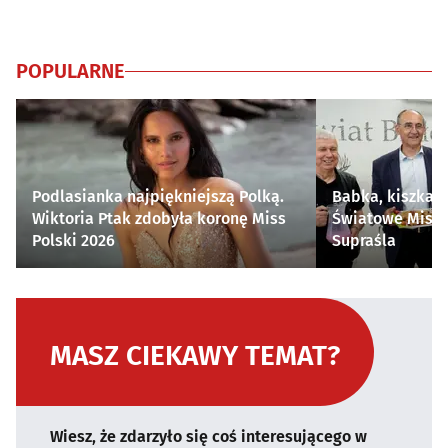
POPULARNE
Podlasianka najpiękniejszą Polką.
Babka, kiszka i
Wiktoria Ptak zdobyła koronę Miss
Światowe Mistr
Polski 2026
Supraśla
MASZ CIEKAWY TEMAT?
Wiesz, że zdarzyło się coś interesującego w