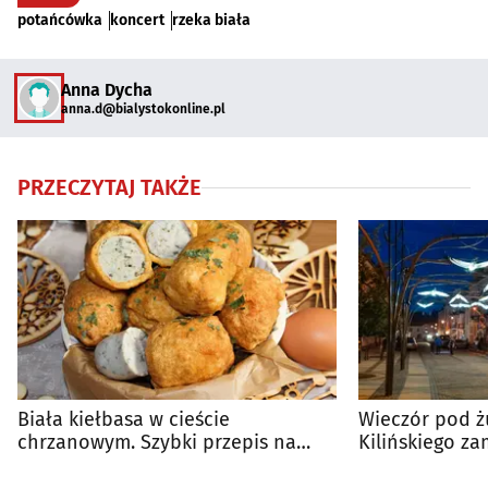
potańcówka
koncert
rzeka biała
Anna Dycha
anna.d@bialystokonline.pl
PRZECZYTAJ TAKŻE
Biała kiełbasa w cieście
Wieczór pod ż
chrzanowym. Szybki przepis na
Kilińskiego za
świąteczny stół