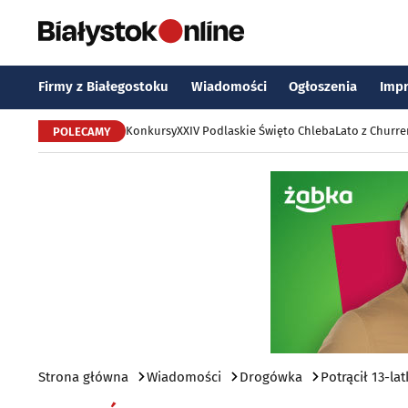
Firmy z Białegostoku
Wiadomości
Ogłoszenia
Imp
Konkursy
XXIV Podlaskie Święto Chleba
Lato z Churr
POLECAMY
Strona główna
Wiadomości
Drogówka
Potrącił 13-la