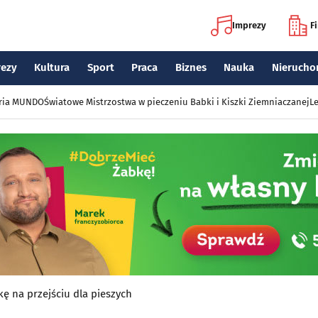
Imprezy
F
rezy
Kultura
Sport
Praca
Biznes
Nauka
Nierucho
eria MUNDO
Światowe Mistrzostwa w pieczeniu Babki i Kiszki Ziemniaczanej
Le
tkę na przejściu dla pieszych