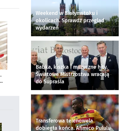
Weekend w Białymstoku i
okolicach. Sprawdź przegląd
wydarzeń
Babka, kiszka i muzyczne hity.
Światowe Mistrzostwa wracają
.
do Supraśla
Transferowa telenowela
dobiegła końca. Afimico Pululu