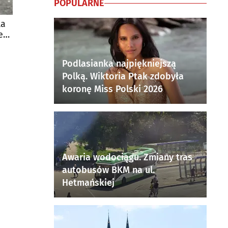
POPULARNE
la
e
Podlasianka najpiękniejszą
Polką. Wiktoria Ptak zdobyła
koronę Miss Polski 2026
Awaria wodociągu. Zmiany tras
autobusów BKM na ul.
Hetmańskiej