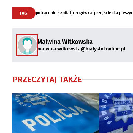
TAGI
potrącenie
szpital
drogówka
przejście dla pieszy
Malwina Witkowska
malwina.witkowska@bialystokonline.pl
PRZECZYTAJ TAKŻE