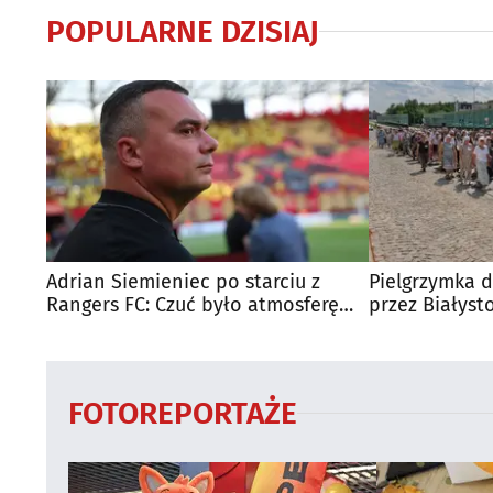
POPULARNE DZISIAJ
Adrian Siemieniec po starciu z
Pielgrzymka d
Rangers FC: Czuć było atmosferę
przez Białyst
dużego meczu
utrudnienia?
FOTOREPORTAŻE