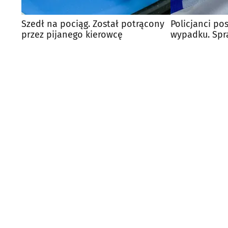
Szedł na pociąg. Został potrącony
Policjanci po
przez pijanego kierowcę
wypadku. Spra
uciekł