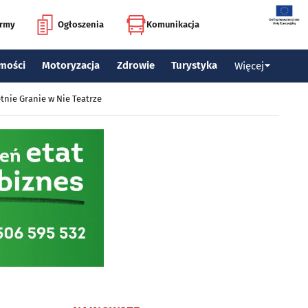
irmy
Ogłoszenia
Komunikacja
mości
Motoryzacja
Zdrowie
Turystyka
Więcej
tnie Granie w Nie Teatrze