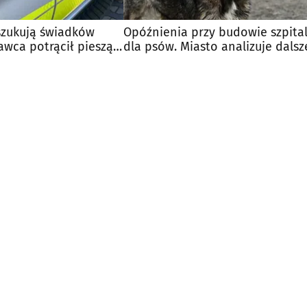
szukują świadków
Opóźnienia przy budowie szpita
wca potrącił pieszą i
dla psów. Miasto analizuje dalsz
kroki