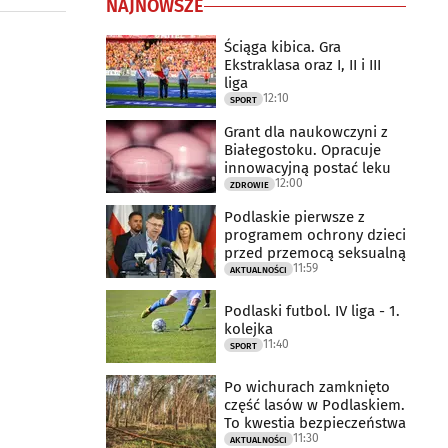
NAJNOWSZE
Ściąga kibica. Gra
Ekstraklasa oraz I, II i III
liga
12:10
SPORT
Grant dla naukowczyni z
Białegostoku. Opracuje
innowacyjną postać leku
12:00
ZDROWIE
Podlaskie pierwsze z
programem ochrony dzieci
przed przemocą seksualną
11:59
AKTUALNOŚCI
Podlaski futbol. IV liga - 1.
kolejka
11:40
SPORT
Po wichurach zamknięto
część lasów w Podlaskiem.
To kwestia bezpieczeństwa
11:30
AKTUALNOŚCI