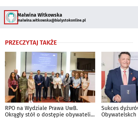
Malwina Witkowska
malwina.witkowska@bialystokonline.pl
PRZECZYTAJ TAKŻE
RPO na Wydziale Prawa UwB.
Sukces dyżuró
Okrągły stół o dostępie obywateli
Obywatelskch 
do prawa
Będzie nowe b