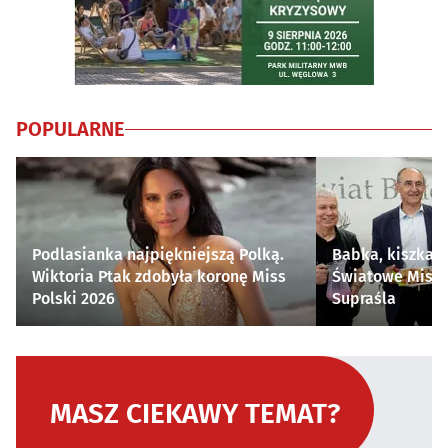
POPULARNE
Podlasianka najpiękniejszą Polką.
Babka, kiszka i
Wiktoria Ptak zdobyła koronę Miss
Światowe Mistr
Polski 2026
Supraśla
MASZ CIEKAWY TEMAT?