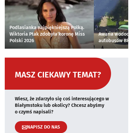
Podlasianka najpiękniejszą Polką.
Wiktoria Ptak zdobyła koronę Miss
Awaria wodocią
Polski 2026
autobusów BKM 
MASZ CIEKAWY TEMAT?
Wiesz, że zdarzyło się coś interesującego w
Białymstoku lub okolicy? Chcesz abyśmy
o czymś napisali?
NAPISZ DO NAS