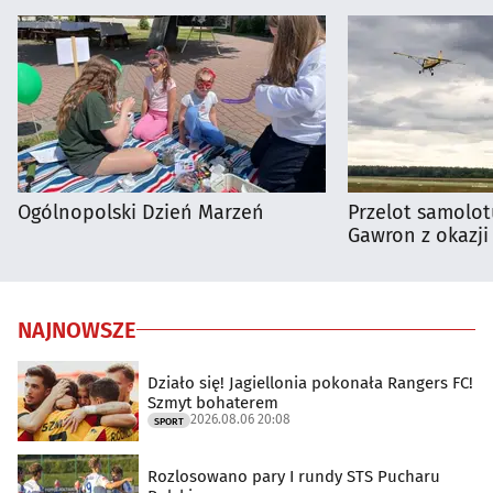
Ogólnopolski Dzień Marzeń
Przelot samolot
Gawron z okazji
NAJNOWSZE
Działo się! Jagiellonia pokonała Rangers FC!
Szmyt bohaterem
2026.08.06 20:08
SPORT
Rozlosowano pary I rundy STS Pucharu