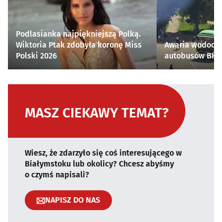
Podlasianka najpiękniejszą Polką.
Wiktoria Ptak zdobyła koronę Miss
Awaria wodocią
Polski 2026
autobusów BKM 
MASZ CIEKAWY TEMAT?
Wiesz, że zdarzyło się coś interesującego w
Białymstoku lub okolicy? Chcesz abyśmy
o czymś napisali?
NAPISZ DO NAS