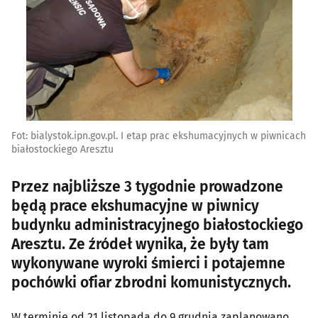
Fot: bialystok.ipn.gov.pl. I etap prac ekshumacyjnych w piwnicach
białostockiego Aresztu
Przez najbliższe 3 tygodnie prowadzone
będą prace ekshumacyjne w piwnicy
budynku administracyjnego białostockiego
Aresztu. Ze źródeł wynika, że były tam
wykonywane wyroki śmierci i potajemne
pochówki ofiar zbrodni komunistycznych.
W terminie od 21 listopada do 9 grudnia zaplanowano