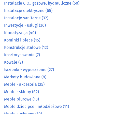
Instalacje C.O., gazowe, hydrauliczne
(50)
Hutnicze wyroby
(5)
Instalacje elektryczne
(65)
Instalacje C.O., gazowe, hydrauliczne
(50)
Instalacje sanitarne
(32)
Inwestycje - usługi
(36)
Instalacje elektryczne
(65)
Klimatyzacja
(40)
Kominki i piece
(15)
Instalacje sanitarne
(32)
Konstrukcje stalowe
(12)
Kosztorysowanie
(7)
Inwestycje - usługi
(36)
Kowale
(2)
Klimatyzacja
(40)
Łazienki - wyposażenie
(27)
Markety budowlane
(8)
Kominki i piece
(15)
Meble - akcesoria
(25)
Meble - sklepy
(62)
Konstrukcje stalowe
(12)
Meble biurowe
(13)
Meble dziecięce i młodzieżowe
(11)
Kosztorysowanie
(7)
Meble kuchenne
(32)