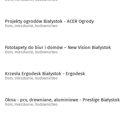
Schody, balustrady, poręcze
(19)
Projekty ogrodów Białystok - ACER Ogrody
Dom, mieszkanie, budownictwo
Spółdzielnie mieszkaniowe, administracje
(45)
Stolarstwo
(32)
Fototapety do biur i domów – New Vision Białystok
Dom, mieszkanie, budownictwo
Szkło budowlane
(11)
Krzesła Ergodesk Białystok - Ergodesk
Szkło ozdobne i użytkowe
(13)
Dom, mieszkanie, budownictwo
Tapety
(5)
Okna - pcv, drewniane, aluminiowe - Prestige Białystok
Dom, mieszkanie, budownictwo
Tereny zieleni - projektowanie, urządzanie, konserwacja
(25)
Tkaniny i artykuły tekstylne
(13)