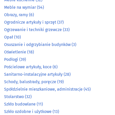
Kowale
(2)
Meble na wymiar
(54)
Obrazy, ramy
(6)
Łazienki - wyposażenie
(27)
Ogrodnicze artykuły i sprzęt
(37)
Ogrzewanie i techniki grzewcze
(33)
Markety budowlane
(8)
Opał
(10)
Osuszanie i odgrzybianie budynków
(3)
Meble - akcesoria
(25)
Oświetlenie
(18)
Meble - sklepy
(62)
Podłogi
(39)
Pościelowe artykuły, koce
(6)
Meble biurowe
(13)
Sanitarno-instalacyjne artykuły
(28)
Schody, balustrady, poręcze
(19)
Meble dziecięce i młodzieżowe
(11)
Spółdzielnie mieszkaniowe, administracje
(45)
Stolarstwo
(32)
Meble kuchenne
(32)
Szkło budowlane
(11)
Meble na wymiar
(54)
Szkło ozdobne i użytkowe
(13)