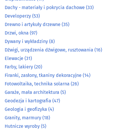
Dźwigi, urządzenia dźwigowe, rusztowania
(16)
Dachy - materiały i pokrycia dachowe
(33)
Developerzy
(53)
Elewacje
(31)
Drewno i artykuły drzewne
(35)
Farby, lakiery
(20)
Drzwi, okna
(97)
Dywany i wykładziny
(8)
Firanki, zasłony, tkaniny dekoracyjne
(14)
Dźwigi, urządzenia dźwigowe, rusztowania
(16)
Elewacje
(31)
Fotowoltaika, technika solarna
(26)
Farby, lakiery
(20)
Firanki, zasłony, tkaniny dekoracyjne
(14)
Garaże, mała architektura
(5)
Fotowoltaika, technika solarna
(26)
Geodezja i kartografia
(47)
Garaże, mała architektura
(5)
Geodezja i kartografia
(47)
Geologia i geofizyka
(4)
Geologia i geofizyka
(4)
Granity, marmury
(18)
Granity, marmury
(18)
Hutnicze wyroby
(5)