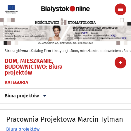
Strona główna
Katalog Firm i Instytucji
Dom, mieszkanie, budownictwo
Biur
DOM, MIESZKANIE,
BUDOWNICTWO
:
Biura
projektów
KATEGORIA
Biura projektów
Agencje nieruchomości
(79)
Pracownia Projektowa Marcin Tylman
Antyki
(5)
Biura projektów