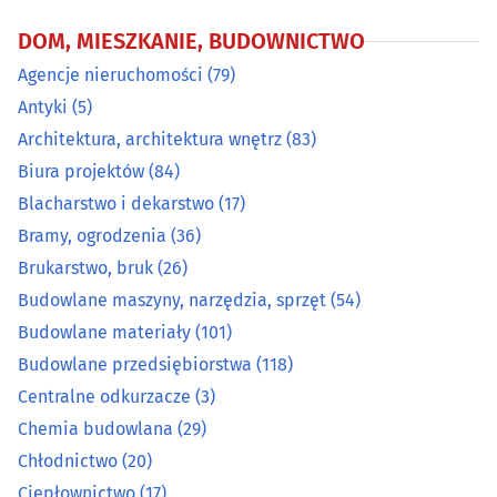
DOM, MIESZKANIE, BUDOWNICTWO
Chemia budowlana
(29)
Agencje nieruchomości
(79)
Chłodnictwo
(20)
Antyki
(5)
Architektura, architektura wnętrz
(83)
Ciepłownictwo
(17)
Biura projektów
(84)
Blacharstwo i dekarstwo
(17)
Dachy - materiały i pokrycia dachowe
(33)
Bramy, ogrodzenia
(36)
Brukarstwo, bruk
(26)
Developerzy
(53)
Budowlane maszyny, narzędzia, sprzęt
(54)
Drewno i artykuły drzewne
(35)
Budowlane materiały
(101)
Budowlane przedsiębiorstwa
(118)
Drzwi, okna
(97)
Centralne odkurzacze
(3)
Chemia budowlana
(29)
Dywany i wykładziny
(8)
Chłodnictwo
(20)
Ciepłownictwo
(17)