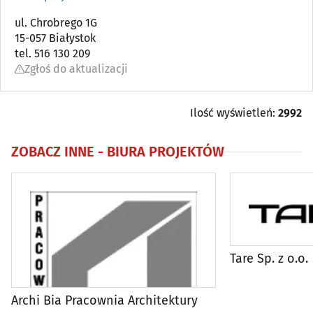
Architektura, architektura wnętrz
ul. Chrobrego 1G
(83)
15-057 Białystok
tel. 516 130 209
Biura projektów
(84)
Zgłoś do aktualizacji
Blacharstwo i dekarstwo
(17)
Ilość wyświetleń:
2992
Bramy, ogrodzenia
(36)
ZOBACZ INNE -
BIURA PROJEKTÓW
Brukarstwo, bruk
(26)
Budowlane maszyny, narzędzia, sprzęt
(54)
Budowlane materiały
(101)
Tare Sp. z o.o.
Budowlane przedsiębiorstwa
(118)
Archi Bia Pracownia Architektury
Centralne odkurzacze
(3)