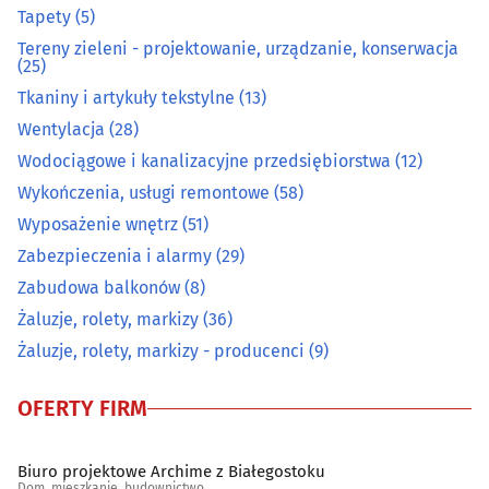
Tapety
(5)
Obrazy, ramy
(6)
Tereny zieleni - projektowanie, urządzanie, konserwacja
(25)
Ogrodnicze artykuły i sprzęt
(37)
Tkaniny i artykuły tekstylne
(13)
Wentylacja
(28)
Ogrzewanie i techniki grzewcze
(33)
Wodociągowe i kanalizacyjne przedsiębiorstwa
(12)
Wykończenia, usługi remontowe
(58)
Opał
(10)
Wyposażenie wnętrz
(51)
Zabezpieczenia i alarmy
(29)
Osuszanie i odgrzybianie budynków
(3)
Zabudowa balkonów
(8)
Oświetlenie
(18)
Żaluzje, rolety, markizy
(36)
Żaluzje, rolety, markizy - producenci
(9)
Podłogi
(39)
OFERTY FIRM
Pościelowe artykuły, koce
(6)
Biuro projektowe Archime z Białegostoku
Sanitarno-instalacyjne artykuły
(28)
Dom, mieszkanie, budownictwo