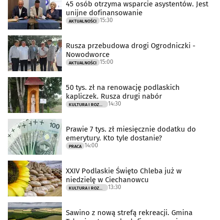
45 osób otrzyma wsparcie asystentów. Jest
unijne dofinansowanie
15:30
AKTUALNOŚCI
Rusza przebudowa drogi Ogrodniczki -
Nowodworce
15:00
AKTUALNOŚCI
50 tys. zł na renowację podlaskich
kapliczek. Rusza drugi nabór
14:30
KULTURA I ROZRYWKA
Prawie 7 tys. zł miesięcznie dodatku do
emerytury. Kto tyle dostanie?
14:00
PRACA
XXIV Podlaskie Święto Chleba już w
niedzielę w Ciechanowcu
13:30
KULTURA I ROZRYWKA
Sawino z nową strefą rekreacji. Gmina