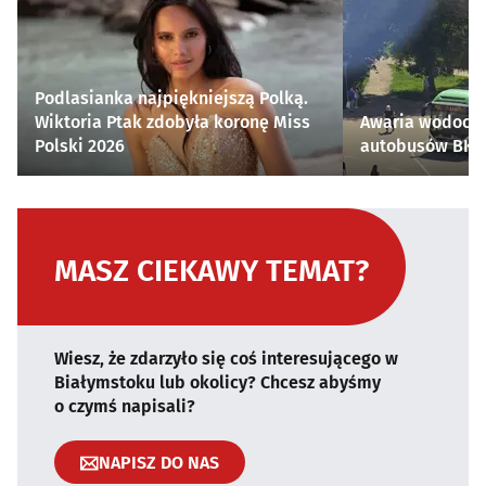
Podlasianka najpiękniejszą Polką.
Wiktoria Ptak zdobyła koronę Miss
Awaria wodocią
Polski 2026
autobusów BKM 
MASZ CIEKAWY TEMAT?
Wiesz, że zdarzyło się coś interesującego w
Białymstoku lub okolicy? Chcesz abyśmy
o czymś napisali?
NAPISZ DO NAS