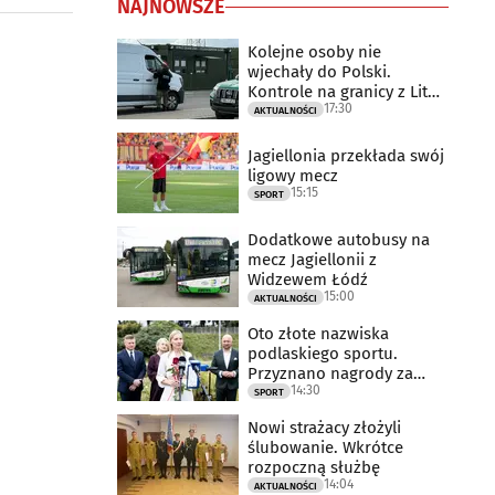
NAJNOWSZE
Kolejne osoby nie
wjechały do Polski.
Kontrole na granicy z Litwą
17:30
trwają
AKTUALNOŚCI
Jagiellonia przekłada swój
ligowy mecz
15:15
SPORT
Dodatkowe autobusy na
mecz Jagiellonii z
Widzewem Łódź
15:00
AKTUALNOŚCI
Oto złote nazwiska
podlaskiego sportu.
Przyznano nagrody za
14:30
2025 rok
SPORT
Nowi strażacy złożyli
ślubowanie. Wkrótce
rozpoczną służbę
14:04
AKTUALNOŚCI