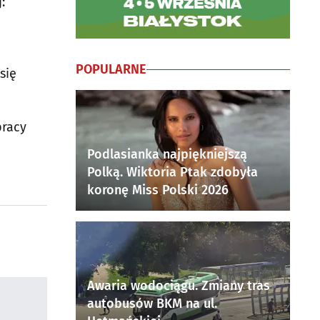
:
POPULARNE
się
pracy
Podlasianka najpiękniejszą
Polką. Wiktoria Ptak zdobyła
koronę Miss Polski 2026
Awaria wodociągu. Zmiany tras
autobusów BKM na ul.