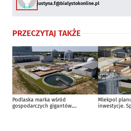
justyna.f@bialystokonline.pl
PRZECZYTAJ TAKŻE
Podlaska marka wśród
Mlekpol plan
gospodarczych gigantów.
inwestycje. S
Wyprzedziła całą branżę
podpisała u