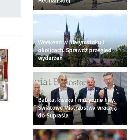
Hetmańskiej
Weekend w Białymstoku i
okolicach. Sprawdź przegląd
wydarzeń
Babka, kiszka i muzyczne hity.
Światowe Mistrzostwa wracają
do Supraśla