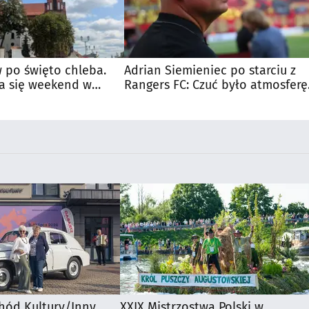
 po święto chleba.
Adrian Siemieniec po starciu z
a się weekend w
Rangers FC: Czuć było atmosferę
dużego meczu
hód Kultury/Inny
XXIX Mistrzostwa Polski w