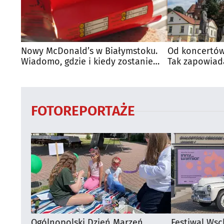
Nowy McDonald’s w Białymstoku.
Od koncertów
Wiadomo, gdzie i kiedy zostanie
Tak zapowiad
otwarty
regionie
FOTOREPORTAŻE
Ogólnopolski Dzień Marzeń
Festiwal Wsc