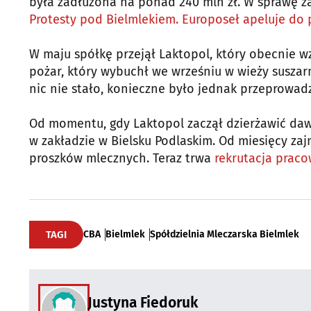
była zadłużona na ponad 240 mln zł. W sprawę zaa
Protesty pod Bielmlekiem. Europoseł apeluje do 
W maju spółkę przejął Laktopol, który obecnie w
pożar, który wybuchł we wrześniu w wieży suszarn
nic nie stało, konieczne było jednak przeprowa
Od momentu, gdy Laktopol zaczął dzierżawić daw
w zakładzie w Bielsku Podlaskim. Od miesięcy z
proszków mlecznych. Teraz trwa
rekrutacja praco
TAGI
CBA
Bielmlek
Spółdzielnia Mleczarska Bielmlek
Justyna Fiedoruk