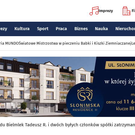
Imprezy
F
rezy
Kultura
Sport
Praca
Biznes
Nauka
Nierucho
eria MUNDO
Światowe Mistrzostwa w pieczeniu Babki i Kiszki Ziemniaczanej
Le
du Bielmlek Tadeusz R. i dwóch byłych członków spółki zatrzyman