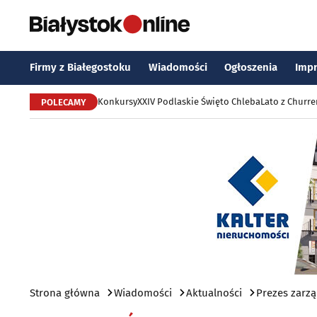
Firmy z Białegostoku
Wiadomości
Ogłoszenia
Imp
Konkursy
XXIV Podlaskie Święto Chleba
Lato z Churr
POLECAMY
Strona główna
Wiadomości
Aktualności
Prezes zarzą