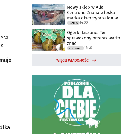
Nowy sklep w Alfa
Centrum. Znana włoska
marka otworzyła salon w
14:00
Białymstoku
BIZNES
Ogórki kiszone. Ten
zesa
sprawdzony przepis warto
znać
az
13:40
KULINARIA
jmuje
WIĘCEJ WIADOMOŚCI
półka