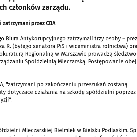
ch członków zarządu.
i zatrzymani przez CBA
go Biura Antykorupcyjnego zatrzymali trzy osoby – pre
a R. (byłego senatora PiS i wiceministra rolnictwa) or
rokuraturą Regionalną w Warszawie prowadzą śledztwo
rządzaniu Spółdzielnią Mleczarską. Postępowanie obe
BA, "zatrzymani po zakończeniu przeszukań zostaną
uty dotyczące działania na szkodę spółdzielni poprzez
zji".
dzielni Mleczarskiej Bielmlek w Bielsku Podlaskim. S