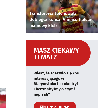
Transferowa telenowela
dobiegła końca. Afimico Pululu
ma nowy klub
MASZ CIEKAWY
TEMAT?
Wiesz, że zdarzyło się coś
interesującego w
Białymstoku lub okolicy?
Chcesz abyśmy o czymś
napisali?
NAPISZ DO NAS