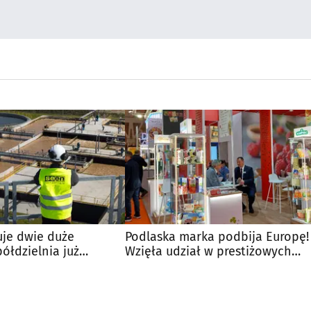
uje dwie duże
Podlaska marka podbija Europę!
półdzielnia już
Wzięła udział w prestiżowych
mowy
targach w Barcelonie