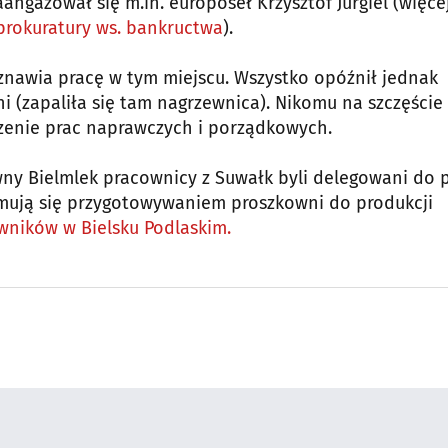
ngażował się m.in. europoseł Krzysztof Jurgiel (więcej
prokuratury ws. bankructwa
).
znawia pracę w tym miejscu. Wszystko opóźnił jednak
i (zapaliła się tam nagrzewnica). Nikomu na szczęście 
dzenie prac naprawczych i porządkowych.
ny Bielmlek pracownicy z Suwałk byli delegowani do 
ajmują się przygotowywaniem proszkowni do produkcji
wników w Bielsku Podlaskim.