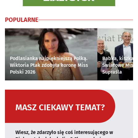
POPULARNE
Podlasianka najpiękniejszą Polką.
Babka, kiszka i
Wiktoria Ptak zdobyła koronę Miss
Światowe Mistr
Polski 2026
Supraśla
MASZ CIEKAWY TEMAT?
Wiesz, że zdarzyło się coś interesującego w