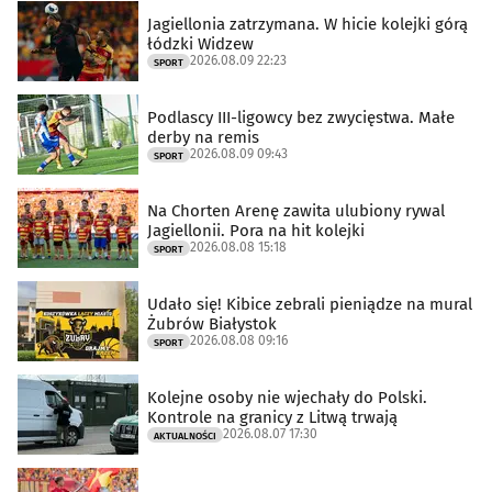
Jagiellonia zatrzymana. W hicie kolejki górą
łódzki Widzew
2026.08.09 22:23
SPORT
Podlascy III-ligowcy bez zwycięstwa. Małe
derby na remis
2026.08.09 09:43
SPORT
Na Chorten Arenę zawita ulubiony rywal
Jagiellonii. Pora na hit kolejki
2026.08.08 15:18
SPORT
Udało się! Kibice zebrali pieniądze na mural
Żubrów Białystok
2026.08.08 09:16
SPORT
Kolejne osoby nie wjechały do Polski.
Kontrole na granicy z Litwą trwają
2026.08.07 17:30
AKTUALNOŚCI