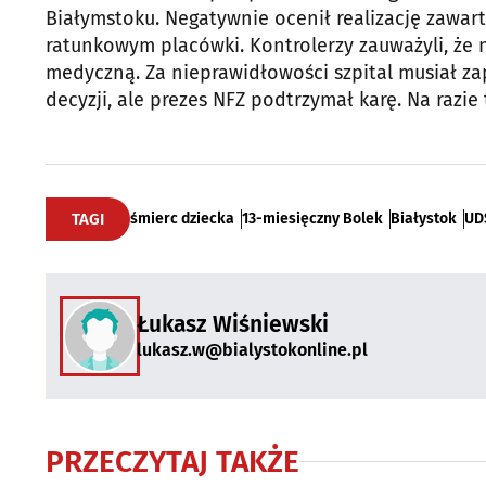
Białymstoku. Negatywnie ocenił realizację zawart
ratunkowym placówki. Kontrolerzy zauważyli, że
medyczną. Za nieprawidłowości szpital musiał zap
decyzji, ale prezes NFZ podtrzymał karę. Na razie 
TAGI
śmierc dziecka
13-miesięczny Bolek
Białystok
UD
Łukasz Wiśniewski
lukasz.w@bialystokonline.pl
PRZECZYTAJ TAKŻE