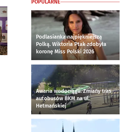
POPULARNE
Podlasianka najpiękniejszą
Polką. Wiktoria Ptak zdobyła
koronę Miss Polski 2026
Awaria wodociągu. Zmiany tras
autobusów BKM na ul.
Hetmańskiej