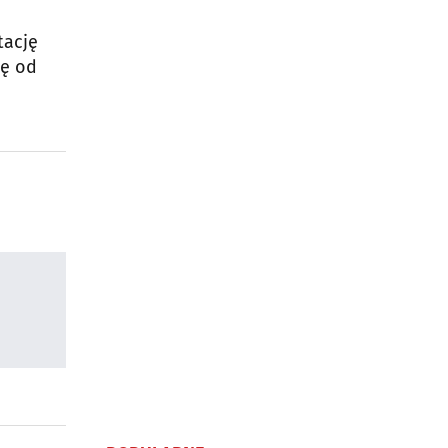
tację
ię od