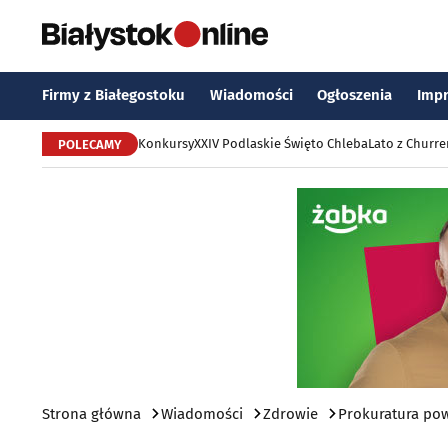
Firmy z Białegostoku
Wiadomości
Ogłoszenia
Imp
Konkursy
XXIV Podlaskie Święto Chleba
Lato z Churr
POLECAMY
Strona główna
Wiadomości
Zdrowie
Prokuratura pow