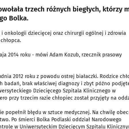
wołała trzech różnych biegłych, którzy 
go Bolka.
 onkologii dziecięcej oraz chirurgii ogólnej i zdrowia
 chłopca.
ja 2014 roku - mówi Adam Kozub, rzecznik prasowy
udnia 2012 roku z powodu ostrej białaczki. Rodzice ch
 badań, brak właściwej diagnozy i zbyt późno podjęt
iwersyteckiego Dziecięcego Szpitala Klinicznego w
ro przy trzecim razie chłopiec został przyjęty na oddz
 nie popełnił błędu w sztuce medycznej. Na chwilę obe
ztwo. Po śmierci Bolka Podlaski oddział Narodowego
trole w Uniwersyteckim Dziecięcym Szpitalu Kliniczn