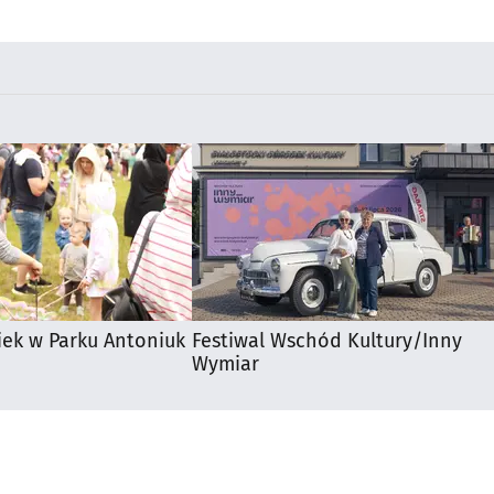
u
utrudnienia?
iek w Parku Antoniuk
Festiwal Wschód Kultury/Inny
Wymiar