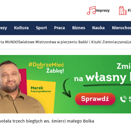
Imprezy
F
rezy
Kultura
Sport
Praca
Biznes
Nauka
Nierucho
eria MUNDO
Światowe Mistrzostwa w pieczeniu Babki i Kiszki Ziemniaczanej
Le
ołała trzech biegłych ws. śmierci małego Bolka