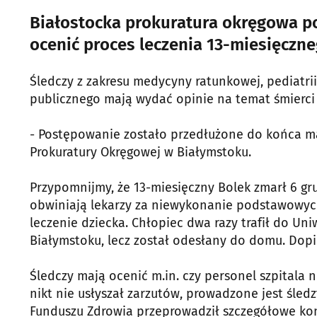
Białostocka prokuratura okręgowa po
ocenić proces leczenia 13-miesięczne
Śledczy z zakresu medycyny ratunkowej, pediatrii i
publicznego mają wydać opinie na temat śmierci
- Postępowanie zostało przedłużone do końca ma
Prokuratury Okręgowej w Białymstoku.
Przypomnijmy, że 13-miesięczny Bolek zmarł 6 gr
obwiniają lekarzy za niewykonanie podstawowych
leczenie dziecka. Chłopiec dwa razy trafił do Un
Białymstoku, lecz został odesłany do domu. Dopie
Śledczy mają ocenić m.in. czy personel szpitala
nikt nie usłyszał zarzutów, prowadzone jest śled
Funduszu Zdrowia przeprowadził szczegółowe kon