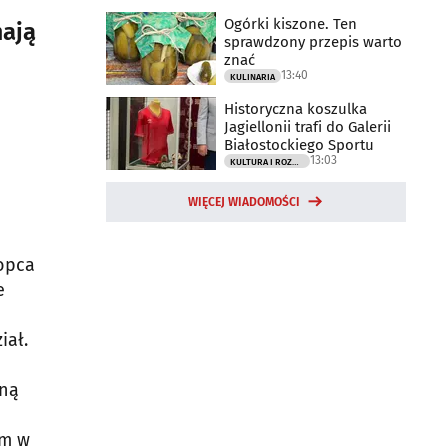
Ogórki kiszone. Ten
mają
sprawdzony przepis warto
znać
13:40
KULINARIA
Historyczna koszulka
Jagiellonii trafi do Galerii
Białostockiego Sportu
13:03
KULTURA I ROZRYWKA
WIĘCEJ WIADOMOŚCI
łopca
e
iał.
cną
ym w