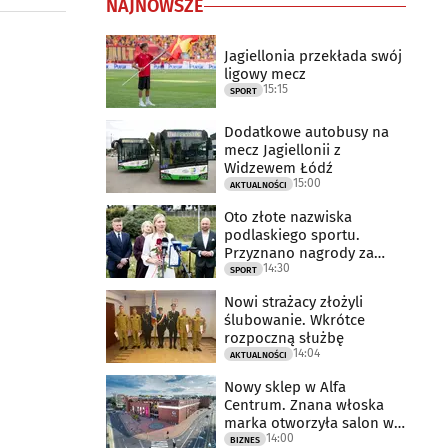
NAJNOWSZE
Jagiellonia przekłada swój
ligowy mecz
15:15
SPORT
Dodatkowe autobusy na
mecz Jagiellonii z
Widzewem Łódź
15:00
AKTUALNOŚCI
Oto złote nazwiska
podlaskiego sportu.
Przyznano nagrody za
14:30
2025 rok
SPORT
Nowi strażacy złożyli
ślubowanie. Wkrótce
rozpoczną służbę
14:04
AKTUALNOŚCI
Nowy sklep w Alfa
Centrum. Znana włoska
marka otworzyła salon w
14:00
Białymstoku
BIZNES