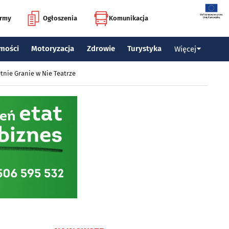
irmy
Ogłoszenia
Komunikacja
mości
Motoryzacja
Zdrowie
Turystyka
Więcej
tnie Granie w Nie Teatrze