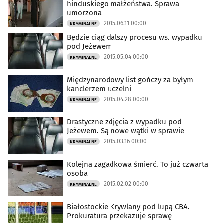
hinduskiego małżeństwa. Sprawa
umorzona
2015.06.11 00:00
KRYMINALNE
Będzie ciąg dalszy procesu ws. wypadku
pod Jeżewem
2015.05.04 00:00
KRYMINALNE
Międzynarodowy list gończy za byłym
kanclerzem uczelni
2015.04.28 00:00
KRYMINALNE
Drastyczne zdjęcia z wypadku pod
Jeżewem. Są nowe wątki w sprawie
2015.03.16 00:00
KRYMINALNE
Kolejna zagadkowa śmierć. To już czwarta
osoba
2015.02.02 00:00
KRYMINALNE
Białostockie Krywlany pod lupą CBA.
Prokuratura przekazuje sprawę