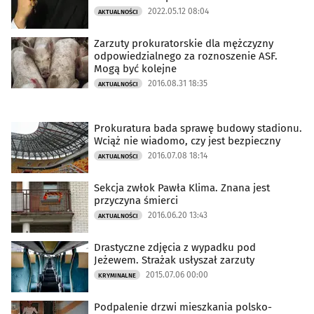
2022.05.12 08:04
AKTUALNOŚCI
Zarzuty prokuratorskie dla mężczyzny
odpowiedzialnego za roznoszenie ASF.
Mogą być kolejne
2016.08.31 18:35
AKTUALNOŚCI
Prokuratura bada sprawę budowy stadionu.
Wciąż nie wiadomo, czy jest bezpieczny
2016.07.08 18:14
AKTUALNOŚCI
Sekcja zwłok Pawła Klima. Znana jest
przyczyna śmierci
2016.06.20 13:43
AKTUALNOŚCI
Drastyczne zdjęcia z wypadku pod
Jeżewem. Strażak usłyszał zarzuty
2015.07.06 00:00
KRYMINALNE
Podpalenie drzwi mieszkania polsko-