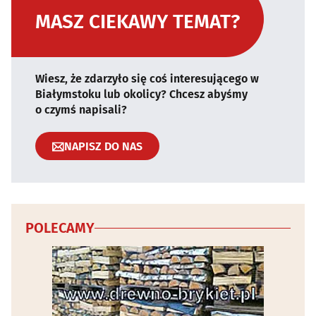
MASZ CIEKAWY TEMAT?
Wiesz, że zdarzyło się coś interesującego w
Białymstoku lub okolicy? Chcesz abyśmy
o czymś napisali?
NAPISZ DO NAS
POLECAMY