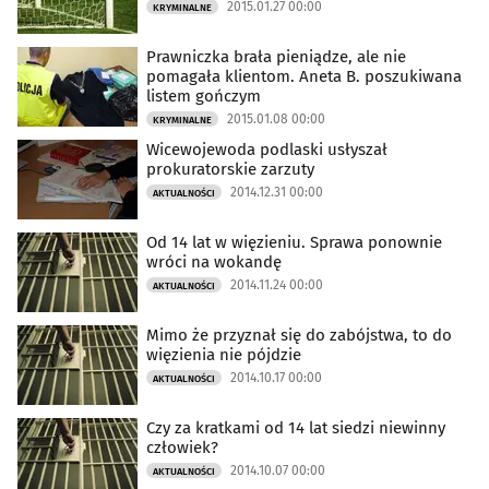
2015.01.27 00:00
KRYMINALNE
Prawniczka brała pieniądze, ale nie
pomagała klientom. Aneta B. poszukiwana
listem gończym
2015.01.08 00:00
KRYMINALNE
Wicewojewoda podlaski usłyszał
prokuratorskie zarzuty
2014.12.31 00:00
AKTUALNOŚCI
Od 14 lat w więzieniu. Sprawa ponownie
wróci na wokandę
2014.11.24 00:00
AKTUALNOŚCI
Mimo że przyznał się do zabójstwa, to do
więzienia nie pójdzie
2014.10.17 00:00
AKTUALNOŚCI
Czy za kratkami od 14 lat siedzi niewinny
człowiek?
2014.10.07 00:00
AKTUALNOŚCI