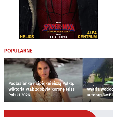
POPULARNE
Podlasianka najpiękniejszą Polką.
Wiktoria Ptak zdobyła koronę Miss
Awaria wodocią
Polski 2026
autobusów BKM 