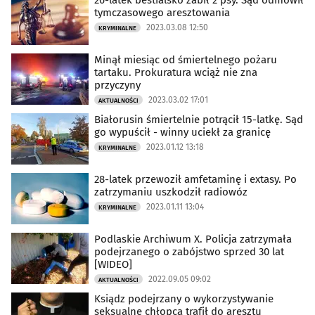
26-latek bestialsko zabił 2 psy. Sąd odmówił
tymczasowego aresztowania
2023.03.08 12:50
KRYMINALNE
Minął miesiąc od śmiertelnego pożaru
tartaku. Prokuratura wciąż nie zna
przyczyny
2023.03.02 17:01
AKTUALNOŚCI
Białorusin śmiertelnie potrącił 15-latkę. Sąd
go wypuścił - winny uciekł za granicę
2023.01.12 13:18
KRYMINALNE
28-latek przewoził amfetaminę i extasy. Po
zatrzymaniu uszkodził radiowóz
2023.01.11 13:04
KRYMINALNE
Podlaskie Archiwum X. Policja zatrzymała
podejrzanego o zabójstwo sprzed 30 lat
[WIDEO]
2022.09.05 09:02
AKTUALNOŚCI
Ksiądz podejrzany o wykorzystywanie
seksualne chłopca trafił do aresztu