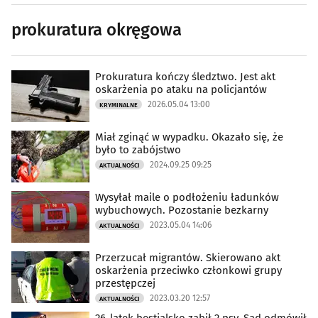
prokuratura okręgowa
Prokuratura kończy śledztwo. Jest akt
oskarżenia po ataku na policjantów
2026.05.04 13:00
KRYMINALNE
Miał zginąć w wypadku. Okazało się, że
było to zabójstwo
2024.09.25 09:25
AKTUALNOŚCI
Wysyłał maile o podłożeniu ładunków
wybuchowych. Pozostanie bezkarny
2023.05.04 14:06
AKTUALNOŚCI
Przerzucał migrantów. Skierowano akt
oskarżenia przeciwko członkowi grupy
przestępczej
2023.03.20 12:57
AKTUALNOŚCI