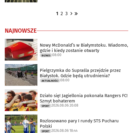
1
2
3
NAJNOWSZE
Nowy McDonald’s w Białymstoku. Wiadomo,
gdzie i kiedy zostanie otwarty
08:00
BIZNES
Pielgrzymka do Supraśla przejdzie przez
Białystok. Gdzie będą utrudnienia?
08:00
AKTUALNOŚCI
Działo się! Jagiellonia pokonała Rangers FC!
Szmyt bohaterem
2026.08.06 20:08
SPORT
Rozlosowano pary I rundy STS Pucharu
Polski
2026.08.06 18:44
SPORT