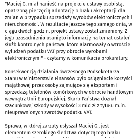
"Maciej G. miał nanieść na projekcie ustawy osobistą,
opatrzoną pieczęcią adnotację o braku akceptacji dla
zmian w przypadku sprzedaży wyrobów elektronicznych i
nieruchomości. W rezultacie jeszcze tego samego dnia, w
ciągu dwóch godzin, projekt ustawy został zmieniony. Z
jego uzasadnienia usunięto informację na temat ustaleń
służb kontrolnych państwa, które alarmowały o wzroście
wyłudzeń podatku VAT przy obrocie wyrobami
elektronicznymi" - czytamy w komunikacie prokuratury.
Konsekwencją działania ówczesnego Podsekretarza
Stanu w Ministerstwie Finansów było osiągniecie korzyści
majątkowej przez osoby zajmujące się eksportem i
sprzedażą telefonów komórkowych w obrocie handlowym
wewnątrz Unii Europejskiej. Skarb Państwa doznał
szacunkowej szkody w wysokości 3 mld zł z tytułu m.in.
nieuprawnionych zwrotów podatku VAT.
Sprawa, w której zarzuty usłyszał Maciej G., jest
elementem szerokiego śledztwa dotyczącego braku