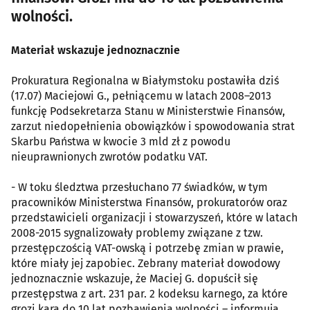
wolności.
Materiał wskazuje jednoznacznie
Prokuratura Regionalna w Białymstoku postawiła dziś
(17.07) Maciejowi G., pełniącemu w latach 2008–2013
funkcję Podsekretarza Stanu w Ministerstwie Finansów,
zarzut niedopełnienia obowiązków i spowodowania strat
Skarbu Państwa w kwocie 3 mld zł z powodu
nieuprawnionych zwrotów podatku VAT.
- W toku śledztwa przesłuchano 77 świadków, w tym
pracowników Ministerstwa Finansów, prokuratorów oraz
przedstawicieli organizacji i stowarzyszeń, które w latach
2008-2015 sygnalizowały problemy związane z tzw.
przestępczością VAT-owską i potrzebę zmian w prawie,
które miały jej zapobiec. Zebrany materiał dowodowy
jednoznacznie wskazuje, że Maciej G. dopuścił się
przestępstwa z art. 231 par. 2 kodeksu karnego, za które
grozi kara do 10 lat pozbawienia wolności – informują