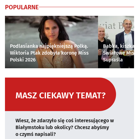
POPULARNE
Podlasianka najpiękniejszą Polką.
Babka, kiszka i
Wiktoria Ptak zdobyła koronę Miss
Światowe Mistr
Polski 2026
Supraśla
MASZ CIEKAWY TEMAT?
Wiesz, że zdarzyło się coś interesującego w
Białymstoku lub okolicy? Chcesz abyśmy
o czymś napisali?