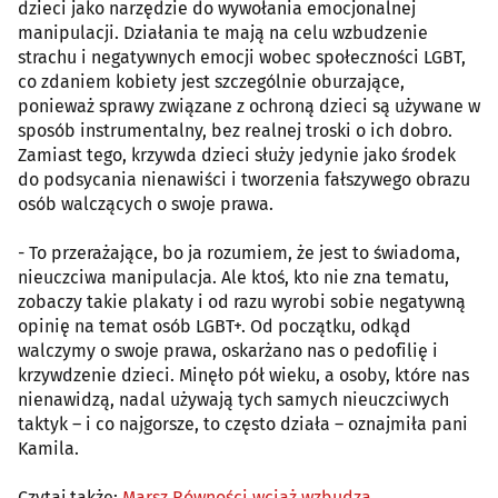
dzieci jako narzędzie do wywołania emocjonalnej
manipulacji. Działania te mają na celu wzbudzenie
strachu i negatywnych emocji wobec społeczności LGBT,
co zdaniem kobiety jest szczególnie oburzające,
ponieważ sprawy związane z ochroną dzieci są używane w
sposób instrumentalny, bez realnej troski o ich dobro.
Zamiast tego, krzywda dzieci służy jedynie jako środek
do podsycania nienawiści i tworzenia fałszywego obrazu
osób walczących o swoje prawa.
- To przerażające, bo ja rozumiem, że jest to świadoma,
nieuczciwa manipulacja. Ale ktoś, kto nie zna tematu,
zobaczy takie plakaty i od razu wyrobi sobie negatywną
opinię na temat osób LGBT+. Od początku, odkąd
walczymy o swoje prawa, oskarżano nas o pedofilię i
krzywdzenie dzieci. Minęło pół wieku, a osoby, które nas
nienawidzą, nadal używają tych samych nieuczciwych
taktyk – i co najgorsze, to często działa – oznajmiła pani
Kamila.
Czytaj także:
Marsz Równości wciąż wzbudza