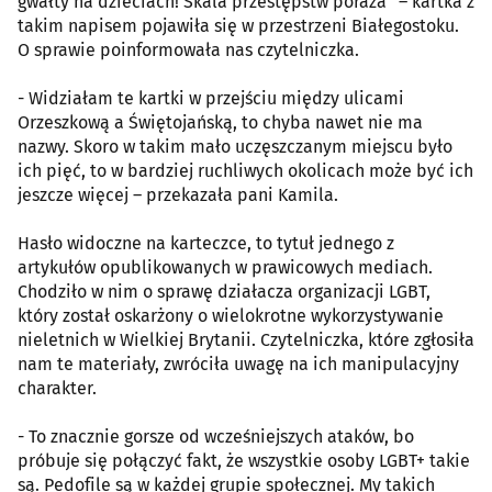
gwałty na dzieciach! Skala przestępstw poraża” – kartka z
takim napisem pojawiła się w przestrzeni Białegostoku.
O sprawie poinformowała nas czytelniczka.
- Widziałam te kartki w przejściu między ulicami
Orzeszkową a Świętojańską, to chyba nawet nie ma
nazwy. Skoro w takim mało uczęszczanym miejscu było
ich pięć, to w bardziej ruchliwych okolicach może być ich
jeszcze więcej – przekazała pani Kamila.
Hasło widoczne na karteczce, to tytuł jednego z
artykułów opublikowanych w prawicowych mediach.
Chodziło w nim o sprawę działacza organizacji LGBT,
który został oskarżony o wielokrotne wykorzystywanie
nieletnich w Wielkiej Brytanii. Czytelniczka, które zgłosiła
nam te materiały, zwróciła uwagę na ich manipulacyjny
charakter.
- To znacznie gorsze od wcześniejszych ataków, bo
próbuje się połączyć fakt, że wszystkie osoby LGBT+ takie
są. Pedofile są w każdej grupie społecznej. My takich