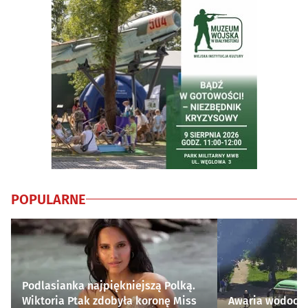
POPULARNE
Podlasianka najpiękniejszą Polką.
Wiktoria Ptak zdobyła koronę Miss
Awaria wodocią