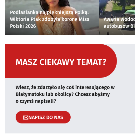
Podlasianka najpiękniejszą Polką.
Wiktoria Ptak zdobyła koronę Miss
Awaria wodocią
Polski 2026
autobusów BKM 
MASZ CIEKAWY TEMAT?
Wiesz, że zdarzyło się coś interesującego w
Białymstoku lub okolicy? Chcesz abyśmy
o czymś napisali?
NAPISZ DO NAS