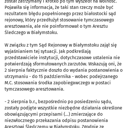
został zatrzymany i krótko po tym wyszedł na wolność.
Pojawiła się informacja, że taki stan rzeczy może być
rezultatem błędu popełnionego przez białostocki sąd
rejonowy, który przedłużył stosowanie tymczasowego
aresztowania, ale nie poinformował o tym Aresztu
Śledczego w Białymstoku.
W związku z tym Sąd Rejonowy w Białymstoku zajął się
wyjaśnianiem tej sytuacji. Jak podkreślają
przedstawiciele instytucji, dotychczasowe ustalenia nie
potwierdzają sformułowanych zarzutów. Wskazują oni, że
2 sierpnia faktycznie doszło do wydania postanowienia o
utrzymaniu - do 15 października - wobec podejrzanego
M.C. stosowania środka zapobiegawczego w postaci
tymczasowego aresztowania.
- 2 sierpnia b.r., bezpośrednio po posiedzeniu sądu,
zostały podjęte wszystkie niezbędne działania określone
obowiązującymi przepisami (...) zmierzające do
niezwłocznego przekazania odpisu postanowienia
Aresztowi Śledczemu w Białymstoku. Zgodnie ze