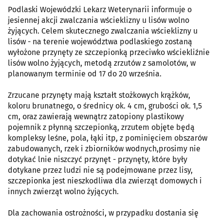
Podlaski Wojewódzki Lekarz Weterynarii informuje o
jesiennej akcji zwalczania wścieklizny u lisów wolno
żyjących. Celem skutecznego zwalczania wścieklizny u
lisów - na terenie województwa podlaskiego zostaną
wyłożone przynęty ze szczepionką przeciwko wściekliźnie
lisów wolno żyjących, metodą zrzutów z samolotów, w
planowanym terminie od 17 do 20 września.
Zrzucane przynęty mają kształt stożkowych krążków,
koloru brunatnego, o średnicy ok. 4 cm, grubości ok. 1,5
cm, oraz zawierają wewnątrz zatopiony plastikowy
pojemnik z płynną szczepionką, zrzutem objęte będą
kompleksy leśne, pola, łąki itp, z pominięciem obszarów
zabudowanych, rzek i zbiorników wodnych,prosimy nie
dotykać lnie niszczyć przynęt - przynęty, które były
dotykane przez ludzi nie są podejmowane przez lisy,
szczepionka jest nieszkodliwa dla zwierząt domowych i
innych zwierząt wolno żyjących.
Dla zachowania ostrożności, w przypadku dostania się