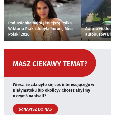
Podlasianka najpiękniejszą Polką.
Wiktoria Ptak zdobyła koronę Miss
Awaria wodocią
Polski 2026
autobusów BKM 
MASZ CIEKAWY TEMAT?
Wiesz, że zdarzyło się coś interesującego w
Białymstoku lub okolicy? Chcesz abyśmy
o czymś napisali?
NAPISZ DO NAS