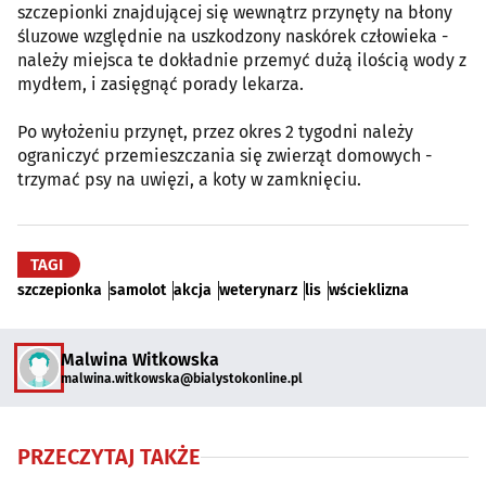
szczepionki znajdującej się wewnątrz przynęty na błony
śluzowe względnie na uszkodzony naskórek człowieka -
należy miejsca te dokładnie przemyć dużą ilością wody z
mydłem, i zasięgnąć porady lekarza.
Po wyłożeniu przynęt, przez okres 2 tygodni należy
ograniczyć przemieszczania się zwierząt domowych -
trzymać psy na uwięzi, a koty w zamknięciu.
TAGI
szczepionka
samolot
akcja
weterynarz
lis
wścieklizna
Malwina Witkowska
malwina.witkowska@bialystokonline.pl
PRZECZYTAJ TAKŻE