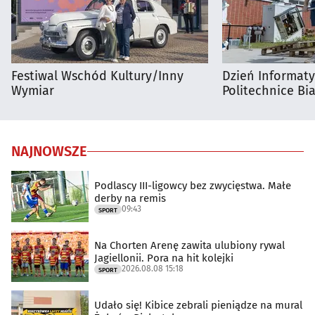
Festiwal Wschód Kultury/Inny
Dzień Informat
Wymiar
Politechnice Bia
NAJNOWSZE
Podlascy III-ligowcy bez zwycięstwa. Małe
derby na remis
09:43
SPORT
Na Chorten Arenę zawita ulubiony rywal
Jagiellonii. Pora na hit kolejki
2026.08.08 15:18
SPORT
Udało się! Kibice zebrali pieniądze na mural