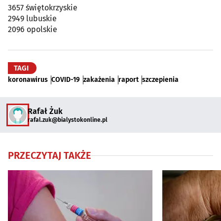
3657 świętokrzyskie
2949 lubuskie
2096 opolskie
TAGI
koronawirus
COVID-19
zakażenia
raport
szczepienia
Rafał Żuk
rafal.zuk@bialystokonline.pl
PRZECZYTAJ TAKŻE