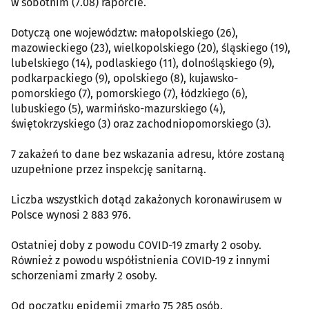
w sobotnim (7.08) raporcie.
Dotyczą one województw: małopolskiego (26),
mazowieckiego (23), wielkopolskiego (20), śląskiego (19),
lubelskiego (14), podlaskiego (11), dolnośląskiego (9),
podkarpackiego (9), opolskiego (8), kujawsko-
pomorskiego (7), pomorskiego (7), łódzkiego (6),
lubuskiego (5), warmińsko-mazurskiego (4),
świętokrzyskiego (3) oraz zachodniopomorskiego (3).
7 zakażeń to dane bez wskazania adresu, które zostaną
uzupełnione przez inspekcję sanitarną.
Liczba wszystkich dotąd zakażonych koronawirusem w
Polsce wynosi 2 883 976.
Ostatniej doby z powodu COVID-19 zmarły 2 osoby.
Również z powodu współistnienia COVID-19 z innymi
schorzeniami zmarły 2 osoby.
Od początku epidemii zmarło 75 285 osób.