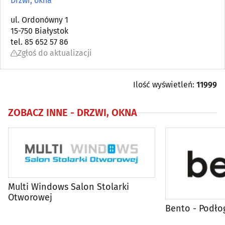
Drzwi, okna
Architektura, architektura wnętrz
ul. Ordonówny 1
(83)
15-750 Białystok
tel. 85 652 57 86
Biura projektów
(84)
Zgłoś do aktualizacji
Blacharstwo i dekarstwo
(17)
Ilość wyświetleń:
11999
Bramy, ogrodzenia
(36)
ZOBACZ INNE -
DRZWI, OKNA
Brukarstwo, bruk
(26)
Budowlane maszyny, narzędzia, sprzęt
(54)
Budowlane materiały
(101)
Multi Windows Salon Stolarki
Otworowej
Budowlane przedsiębiorstwa
(118)
Bento - Podło
Centralne odkurzacze
(3)