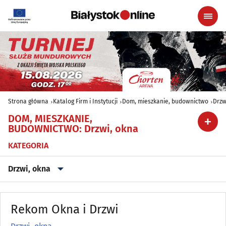
Strona główna
Katalog Firm i Instytucji
Dom, mieszkanie, budownictwo
Drzw
DOM, MIESZKANIE,
BUDOWNICTWO
:
Drzwi, okna
KATEGORIA
Drzwi, okna
Agencje nieruchomości
(79)
Rekom Okna i Drzwi
Antyki
(5)