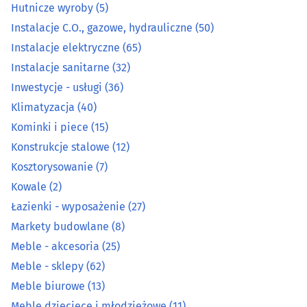
Hutnicze wyroby
(5)
Hutnicze wyroby
(5)
Instalacje C.O., gazowe, hydrauliczne
(50)
Instalacje elektryczne
(65)
Instalacje C.O., gazowe, hydrauliczne
(50)
Instalacje sanitarne
(32)
Instalacje elektryczne
(65)
Inwestycje - usługi
(36)
Klimatyzacja
(40)
Instalacje sanitarne
(32)
Kominki i piece
(15)
Konstrukcje stalowe
(12)
Inwestycje - usługi
(36)
Kosztorysowanie
(7)
Kowale
(2)
Klimatyzacja
(40)
Łazienki - wyposażenie
(27)
Kominki i piece
(15)
Markety budowlane
(8)
Meble - akcesoria
(25)
Konstrukcje stalowe
(12)
Meble - sklepy
(62)
Meble biurowe
(13)
Kosztorysowanie
(7)
Meble dziecięce i młodzieżowe
(11)