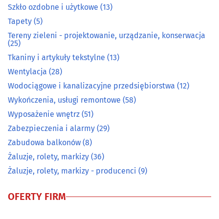
Szkło ozdobne i użytkowe
(13)
Tapety
(5)
Obrazy, ramy
(6)
Tereny zieleni - projektowanie, urządzanie, konserwacja
(25)
Ogrodnicze artykuły i sprzęt
(37)
Tkaniny i artykuły tekstylne
(13)
Ogrzewanie i techniki grzewcze
(33)
Wentylacja
(28)
Wodociągowe i kanalizacyjne przedsiębiorstwa
(12)
Opał
(10)
Wykończenia, usługi remontowe
(58)
Wyposażenie wnętrz
(51)
Osuszanie i odgrzybianie budynków
(3)
Zabezpieczenia i alarmy
(29)
Zabudowa balkonów
(8)
Oświetlenie
(18)
Żaluzje, rolety, markizy
(36)
Żaluzje, rolety, markizy - producenci
(9)
Podłogi
(39)
OFERTY FIRM
Pościelowe artykuły, koce
(6)