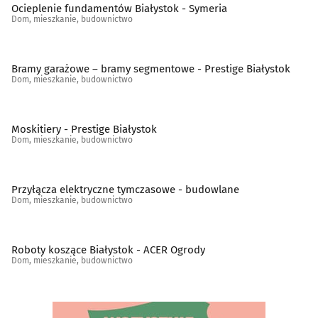
Sanitarno-instalacyjne artykuły
(28)
Ocieplenie fundamentów Białystok - Symeria
Dom, mieszkanie, budownictwo
Schody, balustrady, poręcze
(19)
Bramy garażowe – bramy segmentowe - Prestige Białystok
Spółdzielnie mieszkaniowe, administracje
(45)
Dom, mieszkanie, budownictwo
Stolarstwo
(32)
Moskitiery - Prestige Białystok
Dom, mieszkanie, budownictwo
Szkło budowlane
(11)
Szkło ozdobne i użytkowe
(13)
Przyłącza elektryczne tymczasowe - budowlane
Dom, mieszkanie, budownictwo
Tapety
(5)
Roboty koszące Białystok - ACER Ogrody
Tereny zieleni - projektowanie, urządzanie, konserwacja
Dom, mieszkanie, budownictwo
(25)
Tkaniny i artykuły tekstylne
(13)