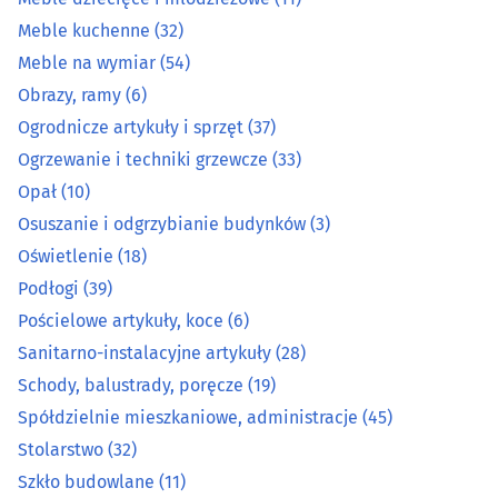
Meble kuchenne
(32)
Kowale
(2)
Meble na wymiar
(54)
Łazienki - wyposażenie
(27)
Obrazy, ramy
(6)
Ogrodnicze artykuły i sprzęt
(37)
Markety budowlane
(8)
Ogrzewanie i techniki grzewcze
(33)
Opał
(10)
Meble - akcesoria
(25)
Osuszanie i odgrzybianie budynków
(3)
Oświetlenie
(18)
Meble - sklepy
(62)
Podłogi
(39)
Meble biurowe
(13)
Pościelowe artykuły, koce
(6)
Sanitarno-instalacyjne artykuły
(28)
Meble dziecięce i młodzieżowe
(11)
Schody, balustrady, poręcze
(19)
Spółdzielnie mieszkaniowe, administracje
(45)
Meble kuchenne
(32)
Stolarstwo
(32)
Szkło budowlane
(11)
Meble na wymiar
(54)