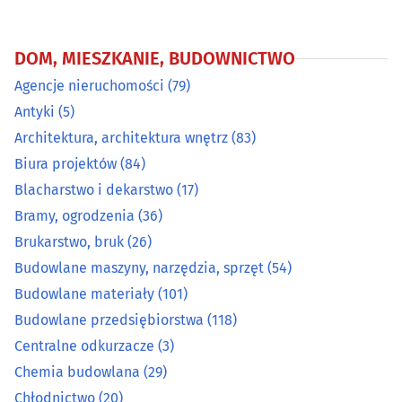
Chemia budowlana
(29)
DOM, MIESZKANIE, BUDOWNICTWO
Agencje nieruchomości
(79)
Chłodnictwo
(20)
Antyki
(5)
Ciepłownictwo
(17)
Architektura, architektura wnętrz
(83)
Biura projektów
(84)
Dachy - materiały i pokrycia dachowe
(33)
Blacharstwo i dekarstwo
(17)
Bramy, ogrodzenia
(36)
Developerzy
(53)
Brukarstwo, bruk
(26)
Budowlane maszyny, narzędzia, sprzęt
(54)
Drewno i artykuły drzewne
(35)
Budowlane materiały
(101)
Budowlane przedsiębiorstwa
(118)
Drzwi, okna
(97)
Centralne odkurzacze
(3)
Dywany i wykładziny
(8)
Chemia budowlana
(29)
Chłodnictwo
(20)