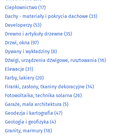
Dźwigi, urządzenia dźwigowe, rusztowania
(16)
Ciepłownictwo
(17)
Dachy - materiały i pokrycia dachowe
(33)
Elewacje
(31)
Developerzy
(53)
Drewno i artykuły drzewne
(35)
Farby, lakiery
(20)
Drzwi, okna
(97)
Firanki, zasłony, tkaniny dekoracyjne
(14)
Dywany i wykładziny
(8)
Dźwigi, urządzenia dźwigowe, rusztowania
(16)
Fotowoltaika, technika solarna
(26)
Elewacje
(31)
Farby, lakiery
(20)
Garaże, mała architektura
(5)
Firanki, zasłony, tkaniny dekoracyjne
(14)
Fotowoltaika, technika solarna
(26)
Geodezja i kartografia
(47)
Garaże, mała architektura
(5)
Geologia i geofizyka
(4)
Geodezja i kartografia
(47)
Geologia i geofizyka
(4)
Granity, marmury
(18)
Granity, marmury
(18)