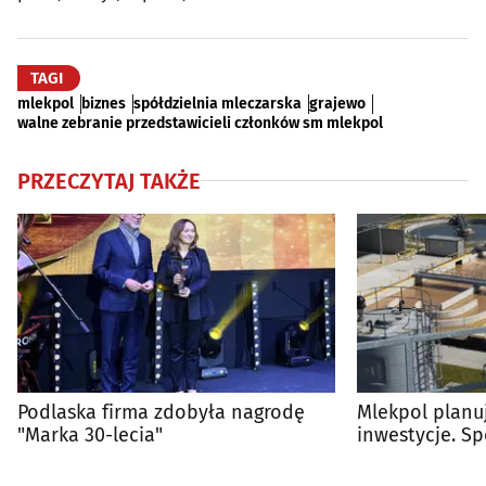
TAGI
mlekpol
biznes
spółdzielnia mleczarska
grajewo
walne zebranie przedstawicieli członków sm mlekpol
PRZECZYTAJ TAKŻE
Podlaska firma zdobyła nagrodę
Mlekpol planu
"Marka 30-lecia"
inwestycje. Sp
podpisała um