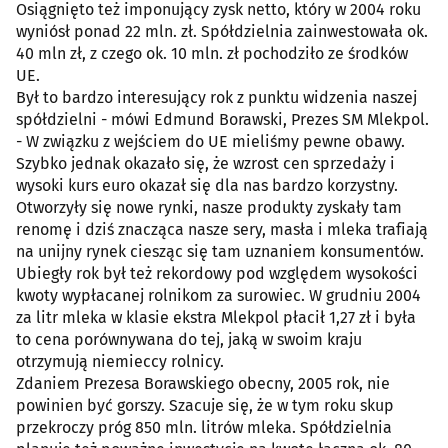
Osiągnięto też imponujący zysk netto, który w 2004 roku
wyniósł ponad 22 mln. zł. Spółdzielnia zainwestowała ok.
40 mln zł, z czego ok. 10 mln. zł pochodziło ze środków
UE.
Był to bardzo interesujący rok z punktu widzenia naszej
spółdzielni - mówi Edmund Borawski, Prezes SM Mlekpol.
- W związku z wejściem do UE mieliśmy pewne obawy.
Szybko jednak okazało się, że wzrost cen sprzedaży i
wysoki kurs euro okazał się dla nas bardzo korzystny.
Otworzyły się nowe rynki, nasze produkty zyskały tam
renomę i dziś znacząca nasze sery, masła i mleka trafiają
na unijny rynek ciesząc się tam uznaniem konsumentów.
Ubiegły rok był też rekordowy pod względem wysokości
kwoty wypłacanej rolnikom za surowiec. W grudniu 2004
za litr mleka w klasie ekstra Mlekpol płacił 1,27 zł i była
to cena porównywana do tej, jaką w swoim kraju
otrzymują niemieccy rolnicy.
Zdaniem Prezesa Borawskiego obecny, 2005 rok, nie
powinien być gorszy. Szacuje się, że w tym roku skup
przekroczy próg 850 mln. litrów mleka. Spółdzielnia