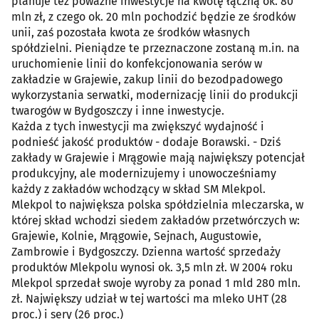
planuje też poważne inwestycje na kwotę łączną ok. 80
mln zł, z czego ok. 20 mln pochodzić będzie ze środków
unii, zaś pozostała kwota ze środków własnych
spółdzielni. Pieniądze te przeznaczone zostaną m.in. na
uruchomienie linii do konfekcjonowania serów w
zakładzie w Grajewie, zakup linii do bezodpadowego
wykorzystania serwatki, modernizację linii do produkcji
twarogów w Bydgoszczy i inne inwestycje.
Każda z tych inwestycji ma zwiększyć wydajność i
podnieść jakość produktów - dodaje Borawski. - Dziś
zakłady w Grajewie i Mrągowie mają największy potencjał
produkcyjny, ale modernizujemy i unowocześniamy
każdy z zakładów wchodzący w skład SM Mlekpol.
Mlekpol to największa polska spółdzielnia mleczarska, w
której skład wchodzi siedem zakładów przetwórczych w:
Grajewie, Kolnie, Mrągowie, Sejnach, Augustowie,
Zambrowie i Bydgoszczy. Dzienna wartość sprzedaży
produktów Mlekpolu wynosi ok. 3,5 mln zł. W 2004 roku
Mlekpol sprzedał swoje wyroby za ponad 1 mld 280 mln.
zł. Największy udział w tej wartości ma mleko UHT (28
proc.) i sery (26 proc.)