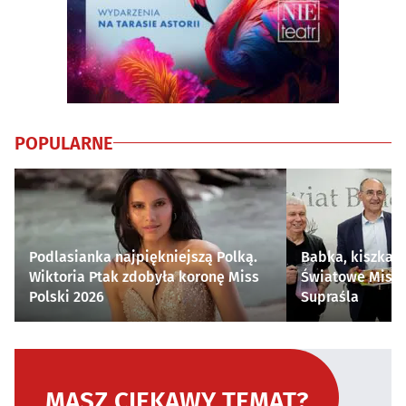
POPULARNE
Podlasianka najpiękniejszą Polką.
Babka, kiszka i
Wiktoria Ptak zdobyła koronę Miss
Światowe Mistr
Polski 2026
Supraśla
MASZ CIEKAWY TEMAT?