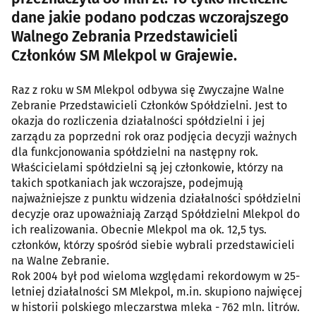
dane jakie podano podczas wczorajszego
Walnego Zebrania Przedstawicieli
Członków SM Mlekpol w Grajewie.
Raz z roku w SM Mlekpol odbywa się Zwyczajne Walne
Zebranie Przedstawicieli Członków Spółdzielni. Jest to
okazja do rozliczenia działalności spółdzielni i jej
zarządu za poprzedni rok oraz podjęcia decyzji ważnych
dla funkcjonowania spółdzielni na następny rok.
Właścicielami spółdzielni są jej członkowie, którzy na
takich spotkaniach jak wczorajsze, podejmują
najważniejsze z punktu widzenia działalności spółdzielni
decyzje oraz upoważniają Zarząd Spółdzielni Mlekpol do
ich realizowania. Obecnie Mlekpol ma ok. 12,5 tys.
członków, którzy spośród siebie wybrali przedstawicieli
na Walne Zebranie.
Rok 2004 był pod wieloma względami rekordowym w 25-
letniej działalności SM Mlekpol, m.in. skupiono najwięcej
w historii polskiego mleczarstwa mleka - 762 mln. litrów.