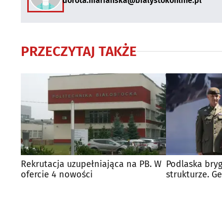
dorota.marianska@bialystokonline.pl
PRZECZYTAJ TAKŻE
Rekrutacja uzupełniająca na PB. W
Podlaska bry
ofercie 4 nowości
strukturze. G
obejmuje do