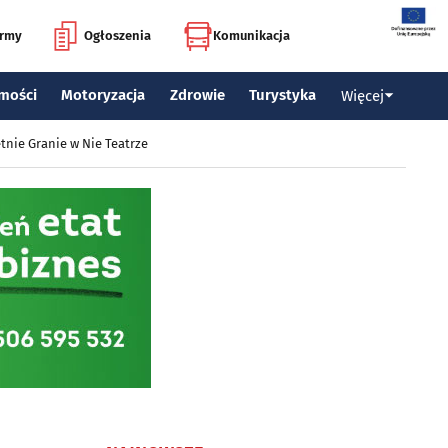
irmy
Ogłoszenia
Komunikacja
mości
Motoryzacja
Zdrowie
Turystyka
Więcej
tnie Granie w Nie Teatrze