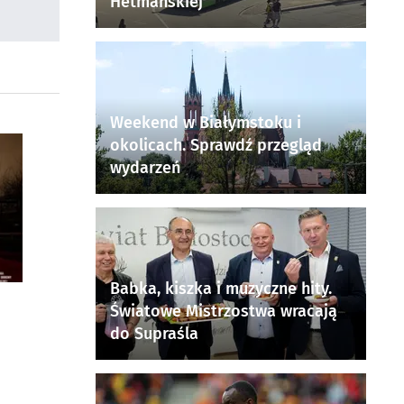
Hetmańskiej
Weekend w Białymstoku i
okolicach. Sprawdź przegląd
wydarzeń
Babka, kiszka i muzyczne hity.
Światowe Mistrzostwa wracają
do Supraśla