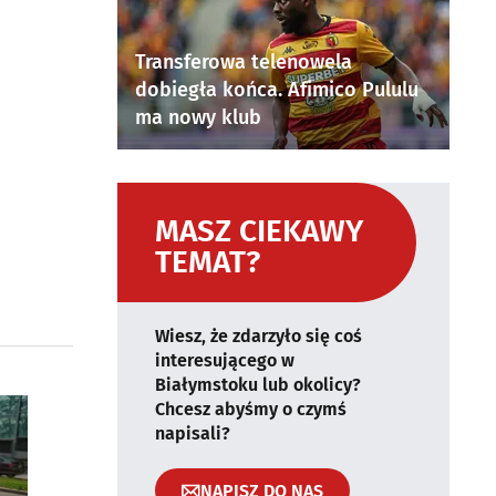
Transferowa telenowela
dobiegła końca. Afimico Pululu
ma nowy klub
MASZ CIEKAWY
TEMAT?
Wiesz, że zdarzyło się coś
interesującego w
Białymstoku lub okolicy?
Chcesz abyśmy o czymś
napisali?
NAPISZ DO NAS