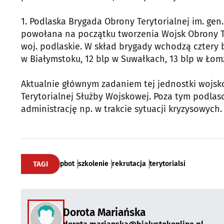
1. Podlaska Brygada Obrony Terytorialnej im. gen.
powołana na początku tworzenia Wojsk Obrony Ter
woj. podlaskie. W skład brygady wchodzą cztery ba
w Białymstoku, 12 blp w Suwałkach, 13 blp w Łomż
Aktualnie głównym zadaniem tej jednostki wojsko
Terytorialnej Służby Wojskowej. Poza tym podlasc
administrację np. w trakcie sytuacji kryzysowych.
TAGI
pbot
szkolenie
rekrutacja
terytorialsi
Dorota Mariańska