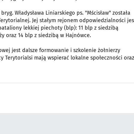
 bryg. Władysława Liniarskiego ps. "Mścisław" została
ytorialnej. Jej stałym rejonem odpowiedzialności jes
taliony lekkiej piechoty (blp): 11 blp z siedzibą
y oraz 14 blp z siedzibą w Hajnówce.
wej jest dalsze formowanie i szkolenie żołnierzy
y Terytorialsi mają wspierać lokalne społeczności ora