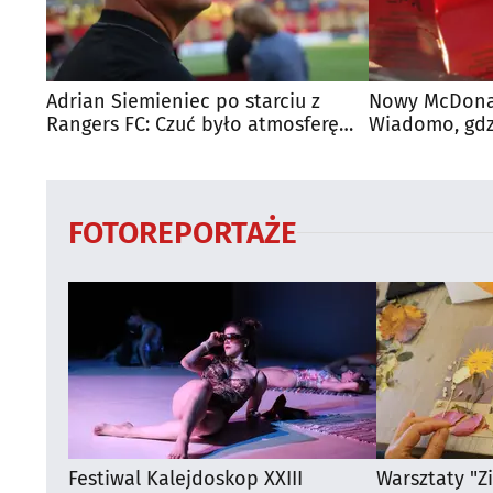
Adrian Siemieniec po starciu z
Nowy McDonal
Rangers FC: Czuć było atmosferę
Wiadomo, gdzi
dużego meczu
otwarty
FOTOREPORTAŻE
Festiwal Kalejdoskop XXIII
Warsztaty "Z