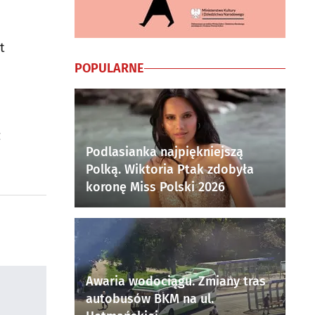
t
POPULARNE
z
Podlasianka najpiękniejszą
Polką. Wiktoria Ptak zdobyła
koronę Miss Polski 2026
Awaria wodociągu. Zmiany tras
autobusów BKM na ul.