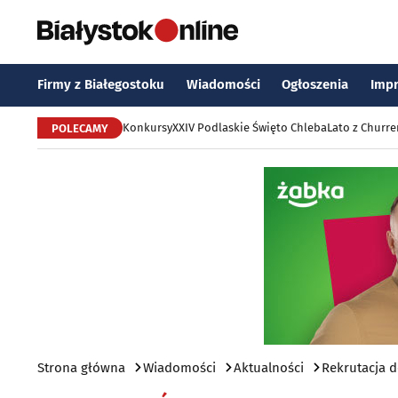
Firmy z Białegostoku
Wiadomości
Ogłoszenia
Imp
Konkursy
XXIV Podlaskie Święto Chleba
Lato z Churr
POLECAMY
Strona główna
Wiadomości
Aktualności
Rekrutacja d