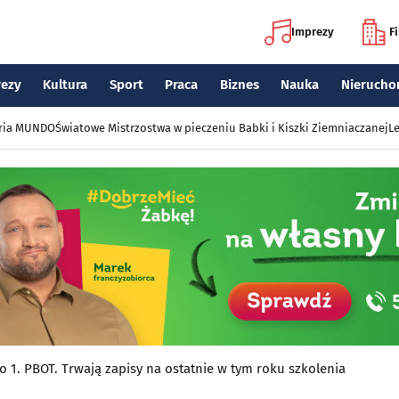
Imprezy
F
rezy
Kultura
Sport
Praca
Biznes
Nauka
Nierucho
eria MUNDO
Światowe Mistrzostwa w pieczeniu Babki i Kiszki Ziemniaczanej
Le
o 1. PBOT. Trwają zapisy na ostatnie w tym roku szkolenia