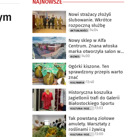
NAJNOWSZE
tym
Nowi strażacy złożyli
ślubowanie. Wkrótce
rozpoczną służbę
14:04
AKTUALNOŚCI
Nowy sklep w Alfa
Centrum. Znana włoska
marka otworzyła salon w
14:00
Białymstoku
BIZNES
Ogórki kiszone. Ten
sprawdzony przepis warto
znać
13:40
KULINARIA
Historyczna koszulka
Jagiellonii trafi do Galerii
Białostockiego Sportu
13:03
KULTURA I ROZRYWKA
Tak powstaną ziołowe
amulety. Warsztaty z
roślinami i żywicą
13:00
KULTURA I ROZRYWKA