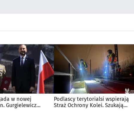
gada w nowej
Podlascy terytorialsi wspierają
en. Gurgielewicz
Straż Ochrony Kolei. Szukają
wództwo
śladów zagrożeń