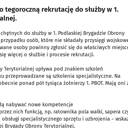
 o tegoroczną rekrutację do służby w 1.
alnej.
 chętnych do służby w 1. Podlaskiej Brygadzie Obrony
 przypadku osób, które nie składały przysięgi wojskowe
esowane osoby powinny zgłosić się do właściwych miejs
więcej o służbie i procesie rekrutacji.
y Terytorialnej upływa pod znakiem szkoleń
ku przeprowadzane są szkolenia specjalistyczne. Na
ecnie ponad pół tysiąca żołnierzy 1. PBOT. Mają oni 
 będą nabywać nowe kompetencje
rzez nich funkcją, np. ratownika pola walki, sapera cz
ą obsługi specjalistycznego sprzętu i uzbrojenia – wska
iej Brygady Obrony Terytorialnej.