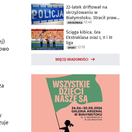
22-latek driftował na
skrzyżowaniu w
Białymstoku. Stracił prawo
12:40
jazdy
DROGÓWKA
Ściąga kibica. Gra
Ekstraklasa oraz I, II i III
j)
liga
12:10
cowo
SPORT
WIĘCEJ WIADOMOŚCI
za
y
zuje