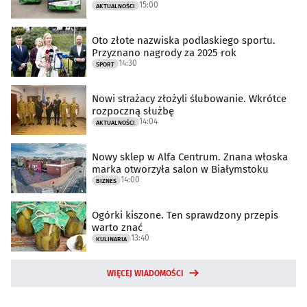
15:00
AKTUALNOŚCI
Oto złote nazwiska podlaskiego sportu.
Przyznano nagrody za 2025 rok
14:30
SPORT
Nowi strażacy złożyli ślubowanie. Wkrótce
rozpoczną służbę
14:04
AKTUALNOŚCI
Nowy sklep w Alfa Centrum. Znana włoska
marka otworzyła salon w Białymstoku
14:00
BIZNES
Ogórki kiszone. Ten sprawdzony przepis
warto znać
13:40
KULINARIA
WIĘCEJ WIADOMOŚCI