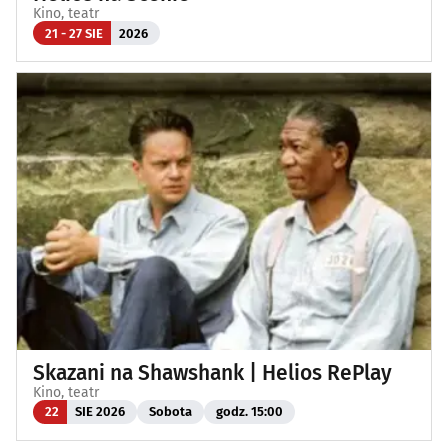
Kino, teatr
21 - 27 SIE
2026
Skazani na Shawshank | Helios RePlay
Kino, teatr
22
SIE 2026
Sobota
godz. 15:00