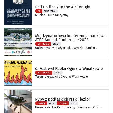
Phil Collins / In the Air Tonight
12
WRZ 2026
6-Ścian - Klub muzyczny
Międzynarodowa konferencja naukowa
ATEE Annual Conference 2026
25 - 28 SIE
2026
Uniwersytet w Białymstoku. Wydział Nauk o
Edukacji
6. Festiwal Rzeka Ognia w Wasilkowie
04 - 05 WRZ
2026
Teren rekreacyjny Cypel w Wasilkowie
Ryby z podlaskich rzek i jezior
20 MAJ
2026
31 MAJ
2027
Uniwersyteckie Centrum Przyrodnicze im. Prof.
Andrzeja Myrchy