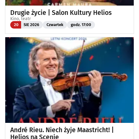
Drugie życie | Salon Kultury Helios
Kino, teatr
20
SIE 2026
Czwartek
godz. 17:00
André Rieu. Niech żyje Maastricht! |
Helios na Scenie