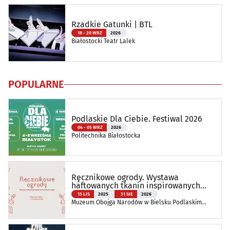
Rzadkie Gatunki | BTL
18 - 20 WRZ
2026
Białostocki Teatr Lalek
POPULARNE
Podlaskie Dla Ciebie. Festiwal 2026
04 - 05 WRZ
2026
Politechnika Białostocka
Ręcznikowe ogrody. Wystawa
haftowanych tkanin inspirowanych
naturą
13 LIS
2025
31 SIE
2026
Muzeum Obojga Narodów w Bielsku Podlaskim
Oddział Muzeum Podlaskiego w Białymstoku