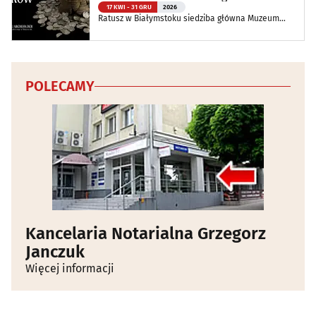
Podlaskiego
17 KWI - 31 GRU
2026
Ratusz w Białymstoku siedziba główna Muzeum
Podlaskiego w Białymstoku
POLECAMY
Kancelaria Notarialna Grzegorz
Janczuk
Więcej informacji