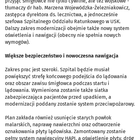
przyjąć śmigłowce nie tylko cywilne, ale też wojskowe -
tłumaczy dr hab. Marzena Wojewódzka-Żelezniakowicz,
zastępca dyrektora ds. lecznictwa, a jednocześnie
szefowa Szpitalnego Oddziału Ratunkowego w USK.
Dalszy zakres modernizacji obejmie także nowy system
oświetlenia i nawigacji (obecny nie spełnia nowych
wymogów).
Większe bezpieczeństwo i nowoczesna nawigacja
Zakres prac jest szeroki. Szpital będzie musiał
powiększyć strefę końcowego podejścia do lądowania
oraz obszar zawisu śmigłowca podczas startu i
lądowania. Wymieniona zostanie także siatka
zabezpieczająca pacjentów przed upadkiem, a
modernizacji poddany zostanie system przeciwpożarowy.
Plan zakłada również usunięcie starych powłok
malarskich, naprawę nawierzchni oraz odtworzenie
oznakowania płyty lądowiska. Zamontowany zostanie
pełny system nawigacyjny HAPI, a oświetlenie płyty, dróg