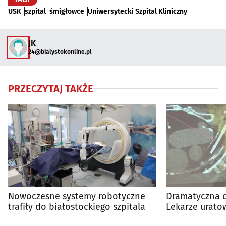
USK
szpital
śmigłowce
Uniwersytecki Szpital Kliniczny
JK
24@bialystokonline.pl
PRZECZYTAJ TAKŻE
Nowoczesne systemy robotyczne
Dramatyczna o
trafiły do białostockiego szpitala
Lekarze uratow
ciężkim urazie