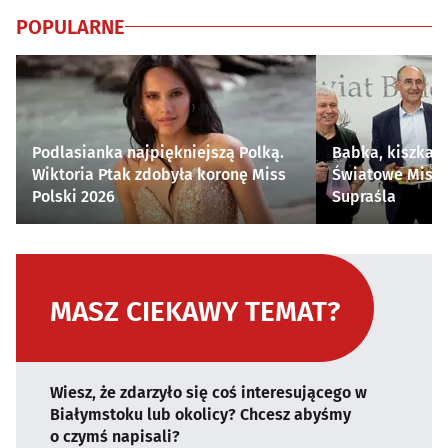
POPULARNE
Podlasianka najpiękniejszą Polką.
Babka, kiszka i
Wiktoria Ptak zdobyła koronę Miss
Światowe Mistr
Polski 2026
Supraśla
MASZ CIEKAWY TEMAT?
Wiesz, że zdarzyło się coś interesującego w
Białymstoku lub okolicy? Chcesz abyśmy
o czymś napisali?