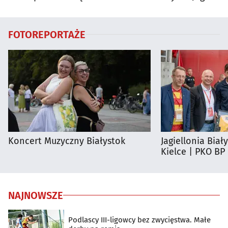
regionie
FOTOREPORTAŻE
Koncert Muzyczny Białystok
Jagiellonia Biał
Kielce | PKO BP
NAJNOWSZE
Podlascy III-ligowcy bez zwycięstwa. Małe