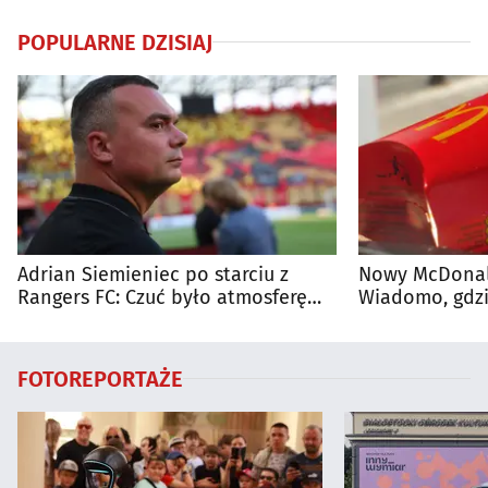
POPULARNE DZISIAJ
Adrian Siemieniec po starciu z
Nowy McDonald
Rangers FC: Czuć było atmosferę
Wiadomo, gdzi
dużego meczu
otwarty
FOTOREPORTAŻE