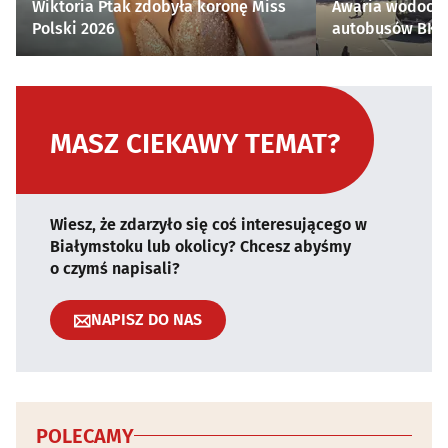
Wiktoria Ptak zdobyła koronę Miss
Awaria wodocią
Polski 2026
autobusów BKM 
MASZ CIEKAWY TEMAT?
Wiesz, że zdarzyło się coś interesującego w
Białymstoku lub okolicy? Chcesz abyśmy
o czymś napisali?
NAPISZ DO NAS
POLECAMY