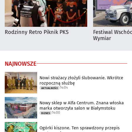
Rodzinny Retro Piknik PKS
Festiwal Wschód
Wymiar
NAJNOWSZE
Nowi strażacy złożyli ślubowanie. Wkrótce
rozpoczną służbę
14:04
AKTUALNOŚCI
Nowy sklep w Alfa Centrum. Znana włoska
marka otworzyła salon w Białymstoku
14:00
BIZNES
Ogórki kiszone. Ten sprawdzony przepis