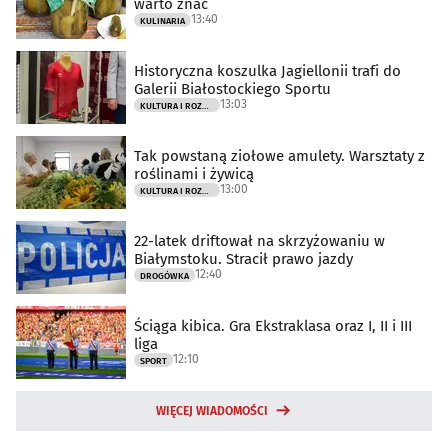
warto znać
13:40
KULINARIA
Historyczna koszulka Jagiellonii trafi do
Galerii Białostockiego Sportu
13:03
KULTURA I ROZRYWKA
Tak powstaną ziołowe amulety. Warsztaty z
roślinami i żywicą
13:00
KULTURA I ROZRYWKA
22-latek driftował na skrzyżowaniu w
Białymstoku. Stracił prawo jazdy
12:40
DROGÓWKA
Ściąga kibica. Gra Ekstraklasa oraz I, II i III
liga
12:10
SPORT
WIĘCEJ WIADOMOŚCI