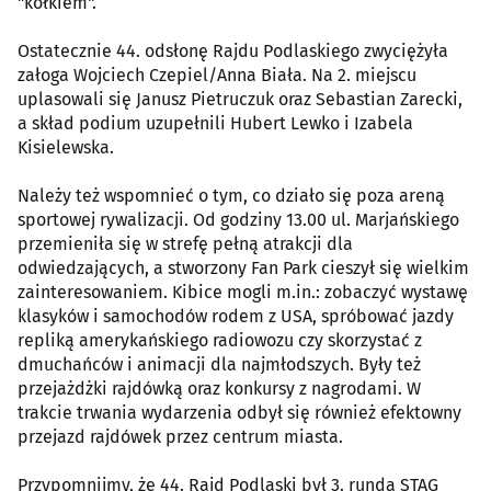
"kółkiem".
Ostatecznie 44. odsłonę Rajdu Podlaskiego zwyciężyła
załoga Wojciech Czepiel/Anna Biała. Na 2. miejscu
uplasowali się Janusz Pietruczuk oraz Sebastian Zarecki,
a skład podium uzupełnili Hubert Lewko i Izabela
Kisielewska.
Należy też wspomnieć o tym, co działo się poza areną
sportowej rywalizacji. Od godziny 13.00 ul. Marjańskiego
przemieniła się w strefę pełną atrakcji dla
odwiedzających, a stworzony Fan Park cieszył się wielkim
zainteresowaniem. Kibice mogli m.in.: zobaczyć wystawę
klasyków i samochodów rodem z USA, spróbować jazdy
repliką amerykańskiego radiowozu czy skorzystać z
dmuchańców i animacji dla najmłodszych. Były też
przejażdżki rajdówką oraz konkursy z nagrodami. W
trakcie trwania wydarzenia odbył się również efektowny
przejazd rajdówek przez centrum miasta.
Przypomnijmy, że 44. Rajd Podlaski był 3. rundą STAG