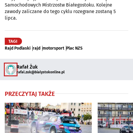
Samochodowych Mistrzostw Białegostoku. Kolejne
zawody zaliczane do tego cyklu rozegrane zostaną 5
lipca.
TAGI
Rajd Podlaski
rajd
motorsport
Plac NZS
Rafał Żuk
rafal.zuk@bialystokonline.pl
PRZECZYTAJ TAKŻE