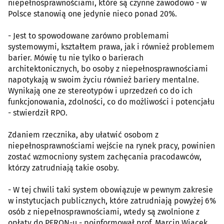
niepełnosprawnościami, które są czynne zawodowo - w
Polsce stanowią one jedynie nieco ponad 20%.
- Jest to spowodowane zarówno problemami
systemowymi, kształtem prawa, jak i również problemem
barier. Mówię tu nie tylko o barierach
architektonicznych, bo osoby z niepełnosprawnościami
napotykają w swoim życiu również bariery mentalne.
Wynikają one ze stereotypów i uprzedzeń co do ich
funkcjonowania, zdolności, co do możliwości i potencjału
- stwierdził RPO.
Zdaniem rzecznika, aby ułatwić osobom z
niepełnosprawnościami wejście na rynek pracy, powinien
zostać wzmocniony system zachęcania pracodawców,
którzy zatrudniają takie osoby.
- W tej chwili taki system obowiązuje w pewnym zakresie
w instytucjach publicznych, które zatrudniają powyżej 6%
osób z niepełnosprawnościami, wtedy są zwolnione z
opłaty do PFRON-u - poinformował prof. Marcin Wiącek.