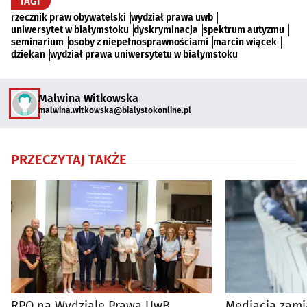
TAGI
rzecznik praw obywatelski
wydział prawa uwb
uniwersytet w białymstoku
dyskryminacja
spektrum autyzmu
seminarium
osoby z niepełnosprawnościami
marcin wiącek
dziekan
wydział prawa uniwersytetu w białymstoku
Malwina Witkowska
malwina.witkowska@bialystokonline.pl
PRZECZYTAJ TAKŻE
RPO na Wydziale Prawa UwB.
Mediacja zamia