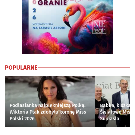
POPULARNE
Podlasianka najpiękniejszą Polką.
Babka, kiszka i
Wiktoria Ptak zdobyła koronę Miss
Światowe Mistr
Polski 2026
Supraśla