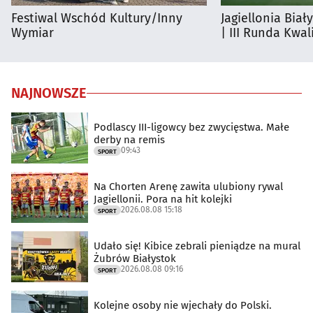
Festiwal Wschód Kultury/Inny
Jagiellonia Biał
Wymiar
| III Runda Kwali
NAJNOWSZE
Podlascy III-ligowcy bez zwycięstwa. Małe
derby na remis
09:43
SPORT
Na Chorten Arenę zawita ulubiony rywal
Jagiellonii. Pora na hit kolejki
2026.08.08 15:18
SPORT
Udało się! Kibice zebrali pieniądze na mural
Żubrów Białystok
2026.08.08 09:16
SPORT
Kolejne osoby nie wjechały do Polski.